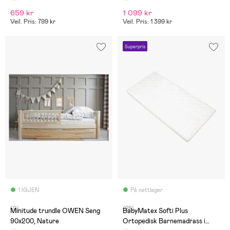
(smarte jentungen) så da
ble vondt dessverre verre.
659 kr
1 099 kr
Og som hun gråt... Ikke
verdt prisen. Typisk 'made in
Veil. Pris: 799 kr
Veil. Pris: 1 399 kr
China'.
Superpris
1 IGJEN
På nettlager
(0)
(28)
Minitude trundle OWEN Seng
BabyMatex Softi Plus
90x200, Nature
Ortopedisk Barnemadrass i