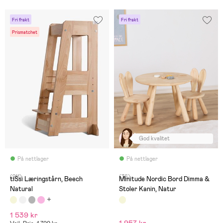
Fri frakt
Fri frakt
Prismatchet
God kvalitet
På nettlager
På nettlager
(211)
(36)
tiSsi Læringstårn, Beech
Minitude Nordic Bord Dimma &
Natural
Stoler Kanin, Natur
1 539 kr