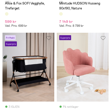
(85)
(2)
Alice & Fox SOFI Vegghylle,
Minitude HUDSON Husseng
Trefarget
90x190, Nature
599 kr
7 149 kr
Veil. Pris: 699 kr
Veil. Pris: 8 799 kr
Fri frakt
Superpris
Superpris
3 IGJEN
På nettlager