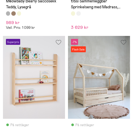
Meowbaby Bearly Saccosekk
tiSsi Sammenleggbar
Teddy, Lysegrå
Sprinkelseng med Madrass,
Beige
989 kr
3 629 kr
Veil. Pris: 1 099 kr
Superpris
-7%
Flash Sale
På nettlager
På nettlager