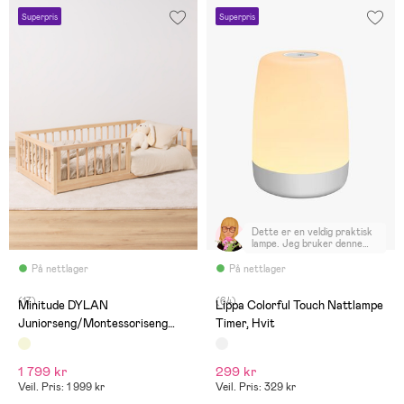
Superpris
Superpris
Dette er en veldig praktisk
lampe. Jeg bruker denne
lampen hver natt mens jeg
ammer. Det svake lyset
På nettlager
På nettlager
stimulerer ikke babyen, og vi
sovner igjen rett etter.
(17)
(64)
Minitude DYLAN
Lippa Colorful Touch Nattlampe
Juniorseng/Montessoriseng
Timer, Hvit
70x140, Nature
1 799 kr
299 kr
Veil. Pris: 1 999 kr
Veil. Pris: 329 kr