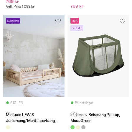
769 kr
799 kr
Veil. Pris: 1 099 kr
Superpris
-37%
Fri frakt
2 IGJEN
På nettlager
(2)
(34)
Minitude LEWIS
aeromoov Reiseseng Pop-up,
Juniorseng/Montessoriseng
Moss Green
80x160, Nature