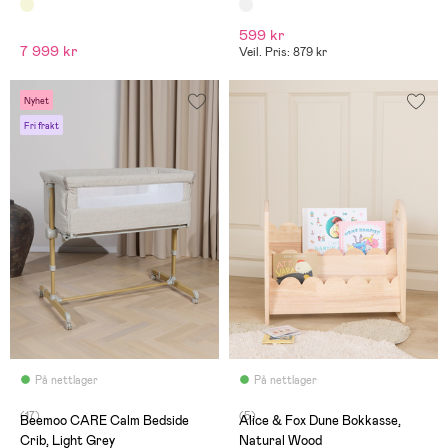
skum
599 kr
7 999 kr
Veil. Pris: 879 kr
Nyhet
Fri frakt
På nettlager
På nettlager
(17)
(5)
Beemoo CARE Calm Bedside
Alice & Fox Dune Bokkasse,
Crib, Light Grey
Natural Wood