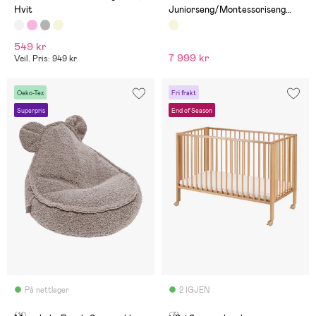
Hvit
Juniorseng/Montessoriseng
140x200, Nature
549 kr
7 999 kr
Veil. Pris: 949 kr
Oeko-Tex
Fri frakt
Superpris
End of Season
På nettlager
2 IGJEN
(11)
(3)