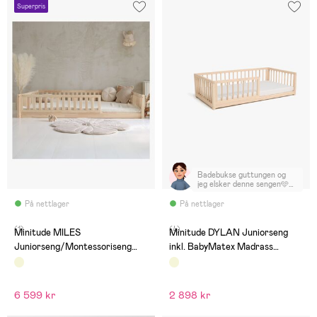
Superpris
Badebukse guttungen og
jeg elsker denne sengen🩵
Liker at den er såpass nær
gulvet, så han ikke faller
På nettlager
På nettlager
langt om han ruller ut av
senga
(1)
(4)
Minitude MILES
Minitude DYLAN Juniorseng
Juniorseng/Montessoriseng
inkl. BabyMatex Madrass
140x200, Nature
Carpathia 70x140, Nature
6 599 kr
2 898 kr