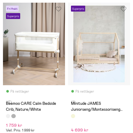
Fri frakt
Superpris
Superpris
På nettlager
På nettlager
(17)
(2)
Beemoo CARE Calm Bedside
Minitude JAMES
Crib, Nature/White
Juniorseng/Montessoriseng
90x190, Nature
1 759 kr
4 699 kr
Veil. Pris: 1 999 kr