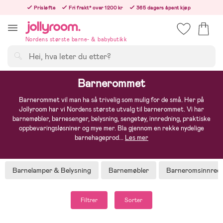
Hoppa
Prisløfte
Fri frakt* over 1200 kr
365 dagers åpent kjøp
till
Bestill nå - vi sender samme hverdag!
innehållet
Nordens største barne- & babybutikk
Søk
Barnerommet
Barnerommet vil man ha så trivelig som mulig for de små. Her på
Jollyroom har vi Nordens største utvalg til barnerommet. Vi har
barnemøbler, barnesenger, belysning, sengetøy, innredning, praktiske
oppbevaringsløsniner og mye mer. Bla gjennom en rekke nydelige
barnehageprod
...
Les mer
Barnelamper & Belysning
Barnemøbler
Barneromsinnred
Filtrer
Sorter