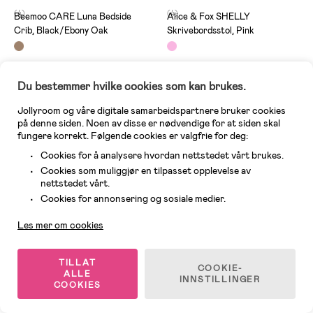
(4)
(4)
Beemoo CARE Luna Bedside
Alice & Fox SHELLY
Crib, Black/Ebony Oak
Skrivebordsstol, Pink
2 199 kr
1 099 kr
Veil. Pris: 2 799 kr
Veil. Pris: 1 499 kr
Du bestemmer hvilke cookies som kan brukes.
Jollyroom og våre digitale samarbeidspartnere bruker cookies
-49%
på denne siden. Noen av disse er nødvendige for at siden skal
Oeko-Tex
fungere korrekt. Følgende cookies er valgfrie for deg:
Cookies for å analysere hvordan nettstedet vårt brukes.
Cookies som muliggjør en tilpasset opplevelse av
nettstedet vårt.
Kundeservice
Cookies for annonsering og sosiale medier.
Les mer om cookies
TILLAT
COOKIE-
ALLE
INNSTILLINGER
COOKIES
1 IGJEN
3 IGJEN