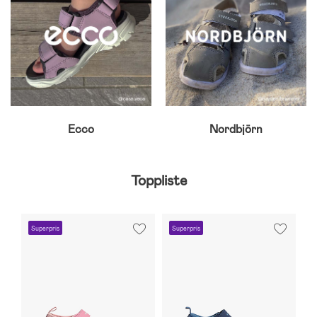
Ecco
Nordbjörn
Toppliste
Superpris
Superpris
S