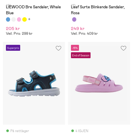
(0)
(2)
LIEWOOD Bre Sandaler, Whale
Leaf Surte Blinkende Sandaler,
Blue
Rosa
205 kr
249 kr
Veil. Pris: 299 kr
Veil. Pris: 409 kr
Superpris
-15%
End of Season
På nettlager
4 IGJEN