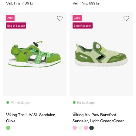
Veil. Pris: 409 kr
Veil. Pris: 699 kr
-10%
-20%
End of Season
End of Season
På nettlager
På nettlager
(3)
(0)
Viking Thrill 1V SL Sandaler,
Viking Alv Paw Barefoot
Olive
Sandaler, Light Green/Green