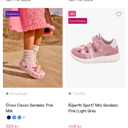
Veil. Pris: 669 kr
Veil. Pris: 359 kr
Superpris
-13%
End of Season
På nettlager
7 IGJEN
(1)
(0)
Crocs Classic Sandaler, Pink
Superfit Sport7 Mini Sandaler,
Milk
Pink/Light Grey
329 kr
409 kr