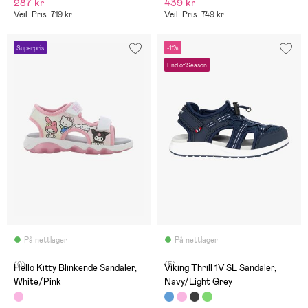
287 kr
439 kr
Veil. Pris: 719 kr
Veil. Pris: 749 kr
Superpris
-11%
End of Season
På nettlager
På nettlager
(0)
(5)
Hello Kitty Blinkende Sandaler,
Viking Thrill 1V SL Sandaler,
White/Pink
Navy/Light Grey