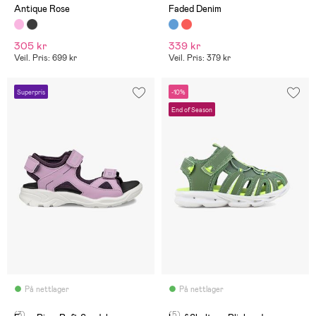
Antique Rose
Faded Denim
305 kr
339 kr
Veil. Pris: 699 kr
Veil. Pris: 379 kr
Superpris
-10%
End of Season
På nettlager
På nettlager
(3)
(5)