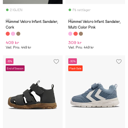
2 IGJEN
På nettlager
(0)
(0)
Hummel Velcro Infant Sandaler,
Hummel Velcro Infant Sandaler,
Cork
Multi Color Pink
409 kr
309 kr
Veil. Pris: 449 kr
Veil. Pris: 449 kr
-15%
-30%
End of Season
Flash Sale