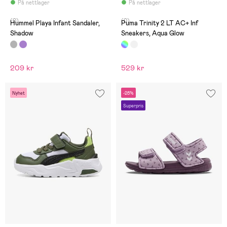
På nettlager
På nettlager
(0)
(0)
Hummel Playa Infant Sandaler,
Puma Trinity 2 LT AC+ Inf
Shadow
Sneakers, Aqua Glow
209 kr
529 kr
Nyhet
-28%
Superpris