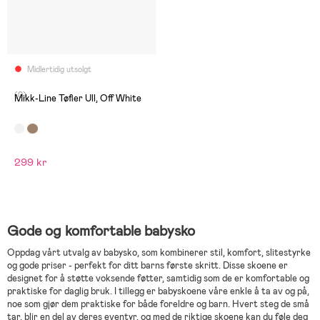
Midlertidig utsolgt
(0)
Mikk-Line Tøfler Ull, Off White
299 kr
Gode og komfortable babysko
Oppdag vårt utvalg av babysko, som kombinerer stil, komfort, slitestyrke
og gode priser - perfekt for ditt barns første skritt. Disse skoene er
designet for å støtte voksende føtter, samtidig som de er komfortable og
praktiske for daglig bruk. I tillegg er babyskoene våre enkle å ta av og på,
noe som gjør dem praktiske for både foreldre og barn. Hvert steg de små
tar, blir en del av deres eventyr, og med de riktige skoene kan du føle deg