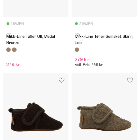
1 IGJEN
3 IGJEN
(0)
(0)
Mikk-Line Tøfler Ull, Medal
Mikk-Line Tøfler Semsket Skinn,
Bronze
Leo
279 kr
279 kr
Veil. Pris: 449 kr