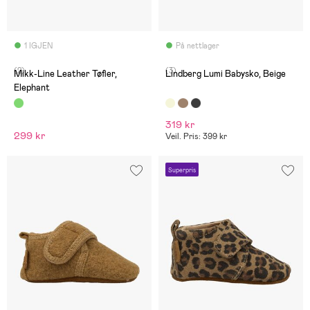
1 IGJEN
På nettlager
(2)
(3)
Mikk-Line Leather Tøfler,
Lindberg Lumi Babysko, Beige
Elephant
319 kr
299 kr
Veil. Pris: 399 kr
Superpris