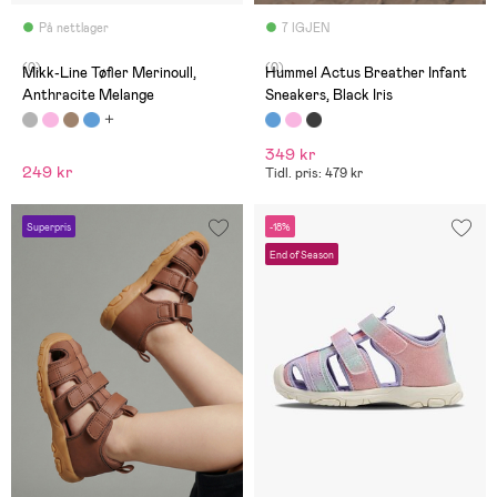
På nettlager
7 IGJEN
(0)
(0)
Mikk-Line Tøfler Merinoull,
Hummel Actus Breather Infant
Anthracite Melange
Sneakers, Black Iris
349 kr
249 kr
Tidl. pris: 479 kr
Superpris
-18%
End of Season