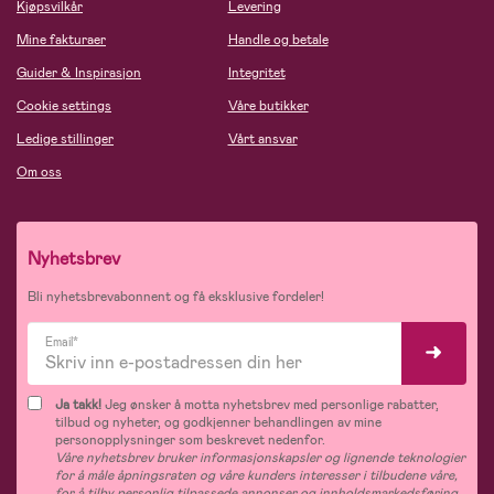
Kjøpsvilkår
Levering
Mine fakturaer
Handle og betale
Guider & Inspirasjon
Integritet
Cookie settings
Våre butikker
Ledige stillinger
Vårt ansvar
Om oss
Nyhetsbrev
Bli nyhetsbrevabonnent og få eksklusive fordeler!
Email*
Ja takk!
Jeg ønsker å motta nyhetsbrev med personlige rabatter,
tilbud og nyheter, og godkjenner behandlingen av mine
personopplysninger som beskrevet nedenfor.
Våre nyhetsbrev bruker informasjonskapsler og lignende teknologier
for å måle åpningsraten og våre kunders interesser i tilbudene våre,
for å tilby personlig tilpassede annonser og innholdsmarkedsføring,