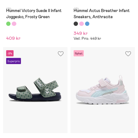
(0)
(0)
Hummel Victory Suede II Infant
Hummel Actus Breather Infant
Joggesko, Frosty Green
Sneakers, Anthracite
349 kr
409 kr
Veil. Pris: 449 kr
-9%
Nyhet
Superpris