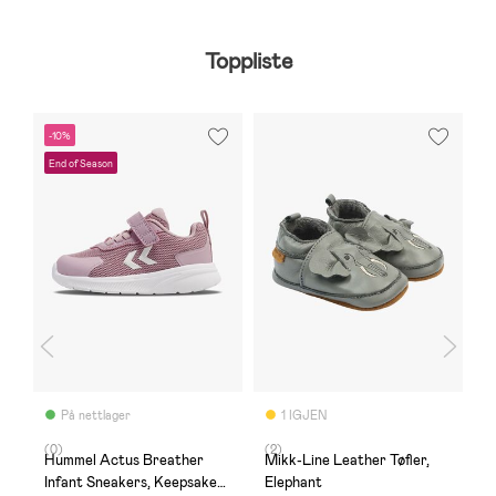
Toppliste
-10%
-
End of Season
S
På nettlager
1 IGJEN
(0)
(2)
(
Hummel Actus Breather
Mikk-Line Leather Tøfler,
H
Infant Sneakers, Keepsake
Elephant
S