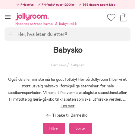
Hoppa
Prisløfte
Fri frakt* over 1200 kr
365 dagers åpent kjøp
till
Bestillinger etter 12:00 sendes neste hverdag!
innehållet
Nordens største barne- & babybutikk
Søk
Babysko
Barnesko
Babysko
Også de aller minste må ha godt fottøy! Her på Jollyroom tilbyr vi et
stort utvalg babysko i forskjellige størrelser, for hele
spedbarnsperioden. Vi har alt fra varme økologiske saueskinnstøfler,
til nyfødte og lærå-gå-sko til krabaten som skal utforske verden.
...
Les mer
Tilbake til Barnesko
Filtrer
Sorter