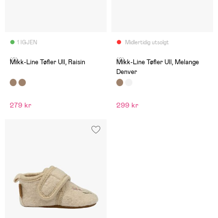
1 IGJEN
Midlertidig utsolgt
(0)
(0)
Mikk-Line Tøfler Ull, Raisin
Mikk-Line Tøfler Ull, Melange
Denver
279 kr
299 kr