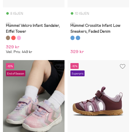
8 IGJEN
10 IGJEN
(0)
(0)
Hummel Velcro Infant Sandaler,
Hummel Crosslite Infant Low
Eiffel Tower
Sneakers, Faded Denim
329 kr
329 kr
Veil. Pris: 449 kr
-10%
-10%
End of Season
Superpris