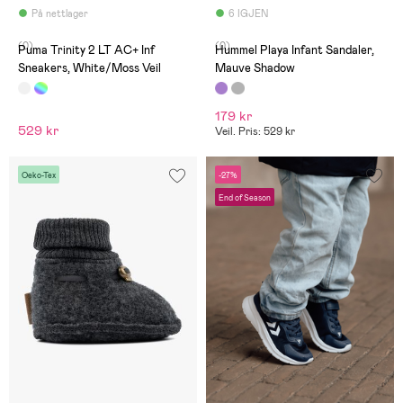
På nettlager
6 IGJEN
(0)
(0)
Puma Trinity 2 LT AC+ Inf
Hummel Playa Infant Sandaler,
Sneakers, White/Moss Veil
Mauve Shadow
179 kr
529 kr
Veil. Pris: 529 kr
Oeko-Tex
-27%
End of Season