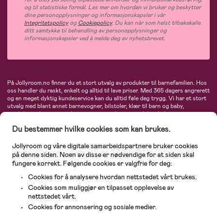
og til statistiske formål. Les mer om hvordan vi bruker og beskytter
dine personopplysninger og informasjonskapsler i vår
Integritetspolicy
og
Cookiepolicy
. Du kan når som helst tilbakekalle
ditt samtykke til behandling av personopplysninger og
informasjonskapsler ved å melde deg av nyhetsbrevet.
På Jollyroom.no finner du et stort utvalg av produkter til barnefamilien. Hos
oss handler du raskt, enkelt og alltid til lave priser. Med 365 dagers angrerett
og en meget dyktig kundeservice kan du alltid føle deg trygg. Vi har et stort
utvalg med blant annet barnevogner, bilstoler, klær til barn og baby,
produkter til mor, mengder av inspirerende interiør, leker, babyustyr og mye
mye mer. Vi tilbyr produkter fra velkjente merker som blant annet Britax,
Du bestemmer hvilke cookies som kan brukes.
Maxi-Cosi, Baby Jogger, BabyBjörn, Didriksons, KidKraft, Ergobaby, Philips
Avent, Neonate, Cybex, LEGO og mange flere. Velkommen inn til nordens
største nettbutikk for barn og baby!
Jollyroom og våre digitale samarbeidspartnere bruker cookies
på denne siden. Noen av disse er nødvendige for at siden skal
fungere korrekt. Følgende cookies er valgfrie for deg:
Cookies for å analysere hvordan nettstedet vårt brukes.
Cookies som muliggjør en tilpasset opplevelse av
nettstedet vårt.
Cookies for annonsering og sosiale medier.