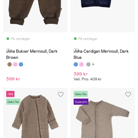
På nettlager
På nettlager
(1)
(0)
Joha Bukser Merinoull, Dark
Joha Cardigan Merinoull, Dark
Brown
Blue
399 kr
399 kr
Veil. Pris: 409 kr
-14%
Oeko-Tex
Oeko-Tex
Superpris