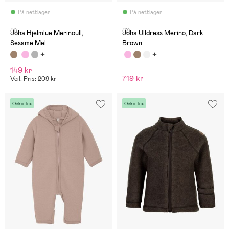
På nettlager
På nettlager
(1)
(2)
Joha Hjelmlue Merinoull,
Joha Ulldress Merino, Dark
Sesame Mel
Brown
149 kr
719 kr
Veil. Pris: 209 kr
Oeko-Tex
Oeko-Tex