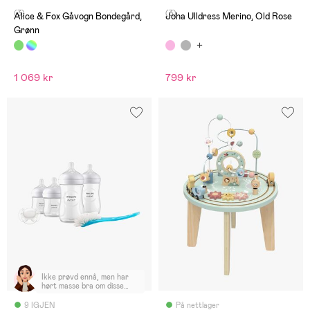
(3)
(3)
Alice & Fox Gåvogn Bondegård,
Joha Ulldress Merino, Old Rose
Grønn
1 069 kr
799 kr
Ikke prøvd ennå, men har
hørt masse bra om disse
flaskene. Håper babyen vil
synes det samme.
9 IGJEN
På nettlager