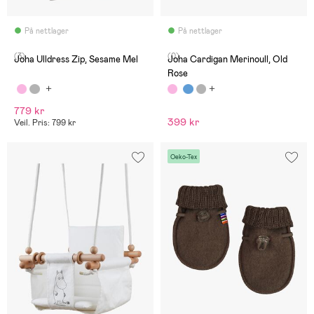
På nettlager
På nettlager
(3)
(0)
Joha Ulldress Zip, Sesame Mel
Joha Cardigan Merinoull, Old
Rose
779 kr
399 kr
Veil. Pris: 799 kr
Oeko-Tex