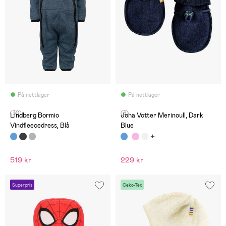
På nettlager
På nettlager
(30)
(3)
Lindberg Bormio
Joha Votter Merinoull, Dark
Vindfleecedress, Blå
Blue
519 kr
229 kr
Superpris
Oeko-Tex