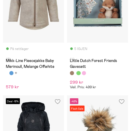
På nettlager
5 IGJEN
(0)
(4)
Mikk-Line Fleecejakke Baby
Little Dutch Forest Friends
Merinoull, Melange Offwhite
Gavesett
299 kr
579 kr
Veil. Pris: 499 kr
Deal -16%
-49%
Flash Sale