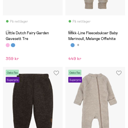
På nettlager
På nettlager
(3)
(0)
Little Dutch Fairy Garden
Mikk-Line Fleecebukser Baby
Gavesett Tre
Merinoull, Melange Offwhite
359 kr
449 kr
Oeko-Tex
Oeko-Tex
Superpris
Superpris