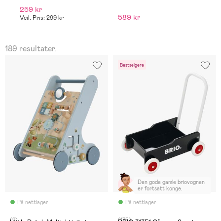
259 kr
4
589 kr
Veil. Pris: 299 kr
Ve
189 resultater.
Bestselgere
Den gode gamle briovognen
er fortsatt konge.
På nettlager
På nettlager
(2)
(135)