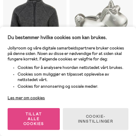
Du bestemmer hvilke cookies som kan brukes.
Jollyroom og våre digitale samarbeidspartnere bruker cookies
på denne siden. Noen av disse er nødvendige for at siden skal
fungere korrekt. Følgende cookies er valgfrie for deg:
Cookies for å analysere hvordan nettstedet vårt brukes.
Cookies som muliggjør en tilpasset opplevelse av
På nettlager
8 IGJEN
nettstedet vårt.
Kundeservice
Cookies for annonsering og sosiale medier.
(0)
(0)
Mikk-Line Fleecejakke Baby
Design Cardell Sparebøsse
Merinoull, Anthracite Melange
Enhjørning
Les mer om cookies
TILLAT
579 kr
579 kr
COOKIE-
ALLE
INNSTILLINGER
COOKIES
Superpris