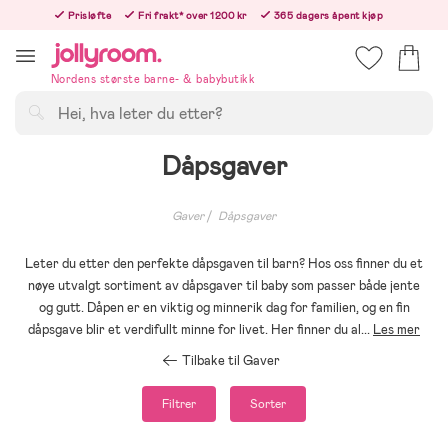
Hoppa
Prisløfte
Fri frakt* over 1200 kr
365 dagers åpent kjøp
till
Bestill i dag, så sender vi rett etter helligedagen
innehållet
Nordens største barne- & babybutikk
Søk
Dåpsgaver
Gaver
Dåpsgaver
Leter du etter den perfekte dåpsgaven til barn? Hos oss finner du et
nøye utvalgt sortiment av dåpsgaver til baby som passer både jente
og gutt. Dåpen er en viktig og minnerik dag for familien, og en fin
dåpsgave blir et verdifullt minne for livet. Her finner du al
...
Les mer
Tilbake til Gaver
Filtrer
Sorter