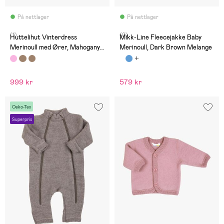
På nettlager
På nettlager
(1)
(0)
Huttelihut Vinterdress
Mikk-Line Fleecejakke Baby
Merinoull med Ører, Mahogany
Merinoull, Dark Brown Melange
Rose
999 kr
579 kr
Oeko-Tex
Superpris