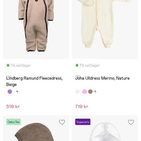
På nettlager
På nettlager
(4)
(2)
Lindberg Ramund Fleecedress,
Joha Ulldress Merino, Nature
Beige
519 kr
719 kr
Oeko-Tex
Superpris