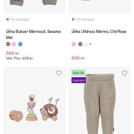
På nettlager
På nettlager
(1)
(2)
Joha Bukser Merinoull, Sesame
Joha Ulldress Merino, Old Rose
Mel
399 kr
699 kr
Veil. Pris: 409 kr
Oeko-Tex
Superpris