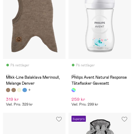
På nettlager
På nettlager
(1)
(3)
Mikk-Line Balaklava Merinoull,
Philips Avent Natural Response
Melange Denver
Tåteflasker Gavesett
319 kr
259 kr
Veil. Pris: 329 kr
Veil. Pris: 299 kr
Superpris