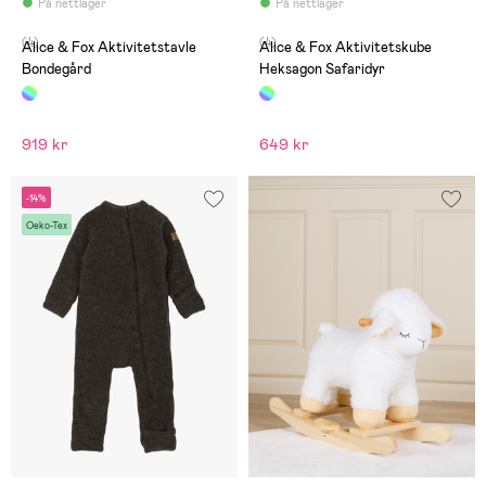
På nettlager
På nettlager
(4)
(4)
Alice & Fox Aktivitetstavle
Alice & Fox Aktivitetskube
Bondegård
Heksagon Safaridyr
919 kr
649 kr
-14%
Oeko-Tex