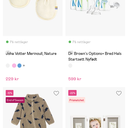
På nettlager
På nettlager
(3)
(11)
Joha Votter Merinoull, Nature
Dr. Brown's Options+ Bred Hals
Startsett Nyfødt
229 kr
599 kr
-12%
-22%
End of Season
Prismatchet