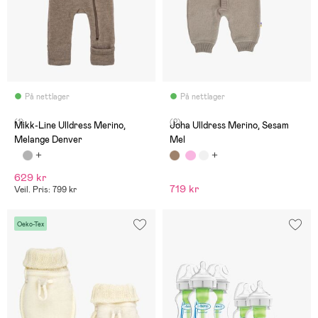
På nettlager
På nettlager
(1)
(2)
Mikk-Line Ulldress Merino,
Joha Ulldress Merino, Sesam
Melange Denver
Mel
629 kr
719 kr
Veil. Pris: 799 kr
Oeko-Tex