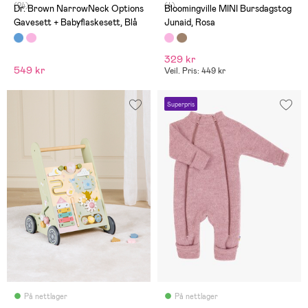
(24)
(4)
Dr. Brown NarrowNeck Options
Bloomingville MINI Bursdagstog
Gavesett + Babyflaskesett, Blå
Junaid, Rosa
329 kr
549 kr
Veil. Pris: 449 kr
Superpris
På nettlager
På nettlager