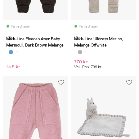
På nettlager
På nettlager
(0)
(1)
Mikk-Line Fleecebukser Baby
Mikk-Line Ulldress Merino,
Merinoull, Dark Brown Melange
Melange Offwhite
779 kr
449 kr
Veil. Pris: 799 kr