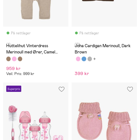
På nettlager
På nettlager
(1)
(0)
Huttelihut Vinterdress
Joha Cardigan Merinoull, Dark
Merinoull med Ører, Camel
Brown
Melange
959 kr
399 kr
Veil. Pris: 999 kr
Superpris