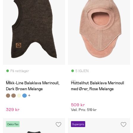
På nettlager
5 IGJEN
(1)
(0)
Mikk-Line Balaklava Merinoull,
Huttelihut Balaklava Merinoull
Dark Brown Melange
med Ører, Rose Melange
509 kr
329 kr
Veil. Pris: 519 kr
Oeko-Tex
Superpris