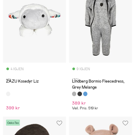
4 IGJEN
9 IGJEN
(0)
(30)
ZAZU Kosedyr Liz
Lindberg Bormio Fleecedress,
Grey Melange
389 kr
399 kr
Veil. Pris: 519 kr
Oeko-Tex