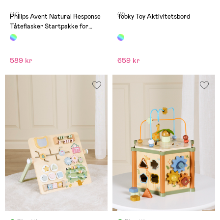
(17)
(2)
Philips Avent Natural Response
Tooky Toy Aktivitetsbord
Tåteflasker Startpakke for
Nyfødte
589 kr
659 kr