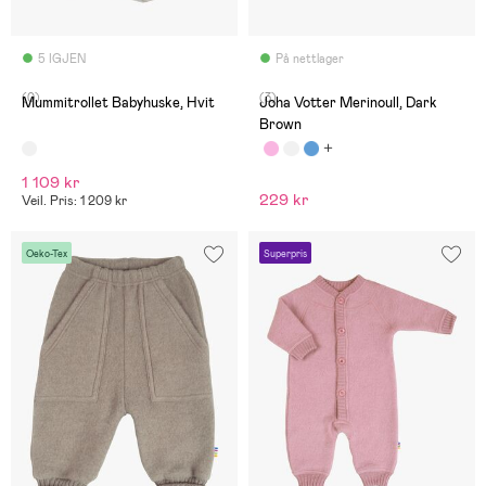
5 IGJEN
På nettlager
(0)
(3)
Mummitrollet Babyhuske, Hvit
Joha Votter Merinoull, Dark
Brown
1 109 kr
229 kr
Veil. Pris: 1 209 kr
Oeko-Tex
Superpris