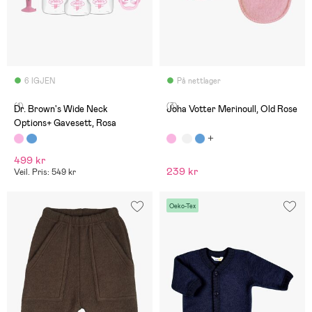
6 IGJEN
På nettlager
(1)
(3)
Dr. Brown's Wide Neck
Joha Votter Merinoull, Old Rose
Options+ Gavesett, Rosa
499 kr
239 kr
Veil. Pris: 549 kr
Oeko-Tex