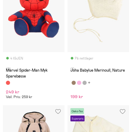
4 IGJEN
På nettlager
(0)
(1)
Marvel Spider-Man Myk
Joha Babylue Merinoull, Nature
Sparebøsse
249 kr
199 kr
Veil. Pris: 259 kr
Oeko-Tex
Superpris