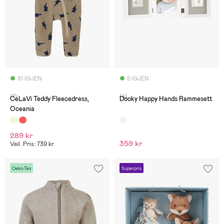
10 IGJEN
8 IGJEN
(1)
(4)
CeLaVi Teddy Fleecedress,
Dooky Happy Hands Rammesett
Oceania
289 kr
359 kr
Veil. Pris: 739 kr
Oeko-Tex
Superpris