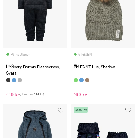
På nettlager
5 IGJEN
(30)
(0)
Lindberg Bormio Fleecedress,
EN FANT Lue, Shadow
Svart
419 kr
169 kr
(
Uten deal
499 kr
)
Oeko-Tex