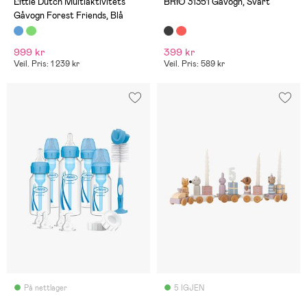
Little Dutch Multiaktivitets
BRIO 31351 Gåvogn, Svart
Gåvogn Forest Friends, Blå
999 kr
399 kr
Veil. Pris: 1 239 kr
Veil. Pris: 589 kr
På nettlager
5 IGJEN