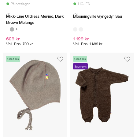
På nettlager
1 IGJEN
(1)
(0)
Mikk-Line Ulldress Merino, Dark
Bloomingville Gyngedyr Sau
Brown Melange
629 kr
1 129 kr
Veil. Pris: 799 kr
Veil. Pris: 1 489 kr
Oeko-Tex
Oeko-Tex
Superpris