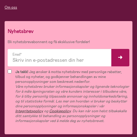
Om oss
Nyhetsbrev
Bli nyhetsbrevabonnent og få eksklusive fordeler!
Email*
Ja takk!
Jeg ønsker å motta nyhetsbrev med personlige rabatter,
tilbud og nyheter, og godkjenner behandlingen av mine
personopplysninger som beskrevet nedenfor.
Våre nyhetsbrev bruker informasjonskapsler og lignende teknologier
for å måle åpningsraten og våre kunders interesser i tilbudene våre,
for å tilby personlig tilpassede annonser og innholdsmarkedsføring,
og til statistiske formål. Les mer om hvordan vi bruker og beskytter
dine personopplysninger og informasjonskapsler i vår
Integritetspolicy
og
Cookiepolicy
. Du kan når som helst tilbakekalle
ditt samtykke til behandling av personopplysninger og
informasjonskapsler ved å melde deg av nyhetsbrevet.