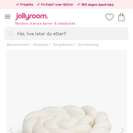
Hoppa
Prisløfte
Fri frakt* over 1200 kr
365 dagers åpent kjøp
till
Bestillinger etter 12:00 sendes neste hverdag!
innehållet
Nordens største barne- & babybutikk
Søk
Barnerommet
Sengetøy
Sengekanter
Sprinkelseng