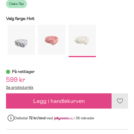
Oeko-Tex
Velg farge:
Hvit
På nettlager
599 kr
Se prishistorikk
Legg i handlekurven
Delbetal
72 kr/mnd
med
i 36 måneder