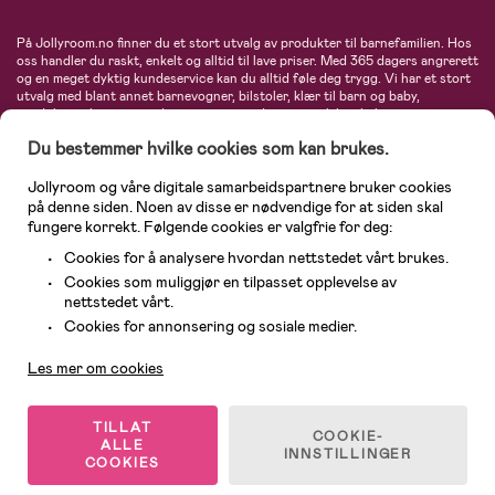
På Jollyroom.no finner du et stort utvalg av produkter til barnefamilien. Hos
oss handler du raskt, enkelt og alltid til lave priser. Med 365 dagers angrerett
og en meget dyktig kundeservice kan du alltid føle deg trygg. Vi har et stort
utvalg med blant annet barnevogner, bilstoler, klær til barn og baby,
produkter til mor, mengder av inspirerende interiør, leker, babyustyr og mye
mye mer. Vi tilbyr produkter fra velkjente merker som blant annet Britax,
Du bestemmer hvilke cookies som kan brukes.
Maxi-Cosi, Baby Jogger, BabyBjörn, Didriksons, KidKraft, Ergobaby, Philips
Avent, Neonate, Cybex, LEGO og mange flere. Velkommen inn til nordens
største nettbutikk for barn og baby!
Jollyroom og våre digitale samarbeidspartnere bruker cookies
på denne siden. Noen av disse er nødvendige for at siden skal
fungere korrekt. Følgende cookies er valgfrie for deg:
Cookies for å analysere hvordan nettstedet vårt brukes.
Cookies som muliggjør en tilpasset opplevelse av
nettstedet vårt.
Kundeservice
Cookies for annonsering og sosiale medier.
Les mer om cookies
© 2026 Jollyroom AS. Alle rettigheter reservert.
TILLAT
COOKIE-
ALLE
INNSTILLINGER
COOKIES