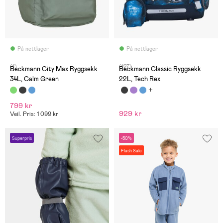
På nettlager
På nettlager
(1)
(127)
Beckmann City Max Ryggsekk
Beckmann Classic Ryggsekk
34L, Calm Green
22L, Tech Rex
799 kr
929 kr
Veil. Pris: 1 099 kr
Superpris
-50%
Flash Sale