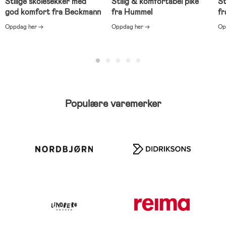
Stilige skolesekker med
Stilig & komfortabel piké
St
god komfort fra Beckmann
fra Hummel
fr
Oppdag her →
Oppdag her →
Op
Populære varemerker