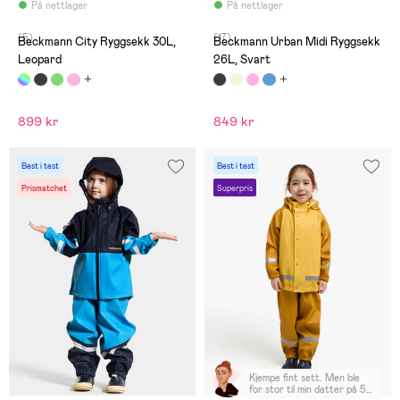
På nettlager
På nettlager
(5)
(17)
Beckmann City Ryggsekk 30L,
Beckmann Urban Midi Ryggsekk
Leopard
26L, Svart
899 kr
849 kr
Best i test
Best i test
Prismatchet
Superpris
Kjempe fint sett. Men ble
for stor til min datter på 5