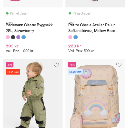
På nettlager
På nettlager
(127)
(19)
Beckmann Classic Ryggsekk
Petite Cherie Atelier Paulin
22L, Strawberry
Softshelldress, Mellow Rose
899 kr
269 kr
Veil. Pris: 1 099 kr
Veil. Pris: 599 kr
-17%
-18%
Flash Sale
Best i test