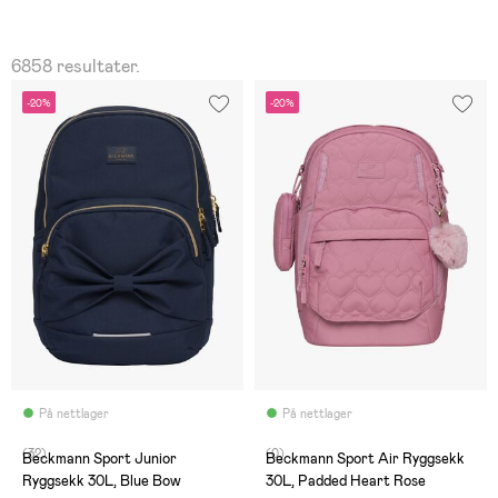
6858 resultater.
-20%
-20%
På nettlager
På nettlager
(32)
(0)
Beckmann Sport Junior
Beckmann Sport Air Ryggsekk
Ryggsekk 30L, Blue Bow
30L, Padded Heart Rose