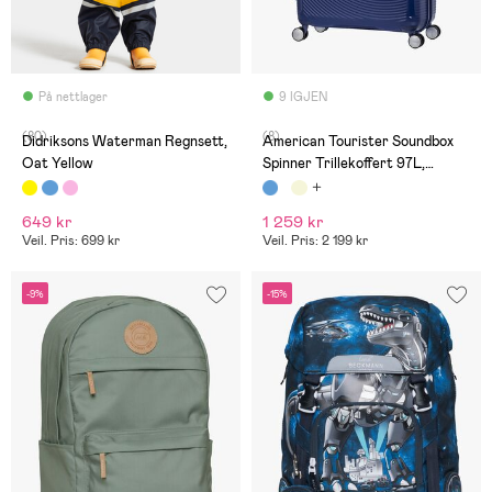
På nettlager
9 IGJEN
(80)
(8)
Didriksons Waterman Regnsett,
American Tourister Soundbox
Oat Yellow
Spinner Trillekoffert 97L,
Midnight Navy
649 kr
1 259 kr
Veil. Pris: 699 kr
Veil. Pris: 2 199 kr
-9%
-15%