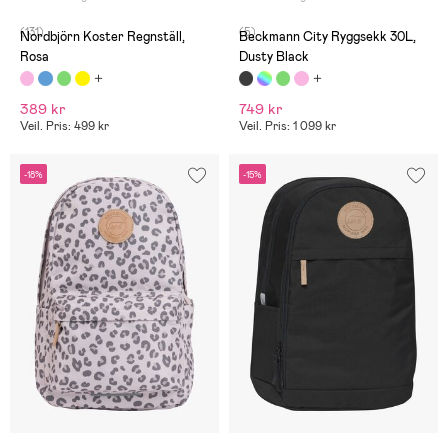
(131)
(5)
Nordbjörn Koster Regnställ,
Beckmann City Ryggsekk 30L,
Rosa
Dusty Black
389 kr
749 kr
Veil. Pris: 499 kr
Veil. Pris: 1 099 kr
-18%
-15%