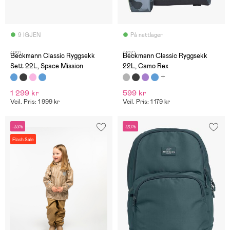
9 IGJEN
På nettlager
(22)
(127)
Beckmann Classic Ryggsekk
Beckmann Classic Ryggsekk
Sett 22L, Space Mission
22L, Camo Rex
1 299 kr
599 kr
Veil. Pris: 1 999 kr
Veil. Pris: 1 179 kr
-33%
-20%
Flash Sale