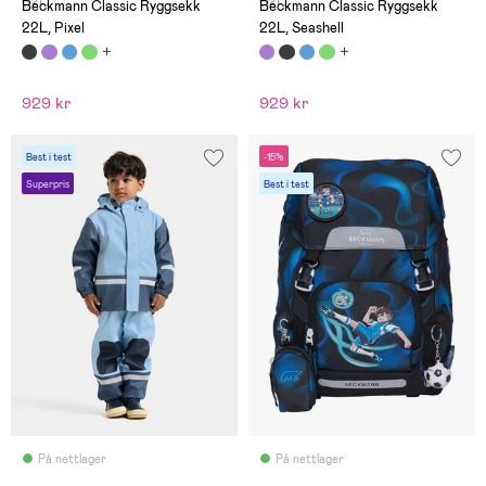
(127)
(127)
Beckmann Classic Ryggsekk
Beckmann Classic Ryggsekk
22L, Pixel
22L, Seashell
929 kr
929 kr
Best i test
-15%
Superpris
Best i test
På nettlager
På nettlager