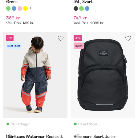
Grønn
34L, Svart
369 kr
749 kr
Veil. Pris: 499 kr
Veil. Pris: 1 099 kr
-7%
-18%
Best i test
Nyhet
På nettlager
På nettlager
(2)
(32)
Didriksons Waterman Regnsett,
Beckmann Sport Junior