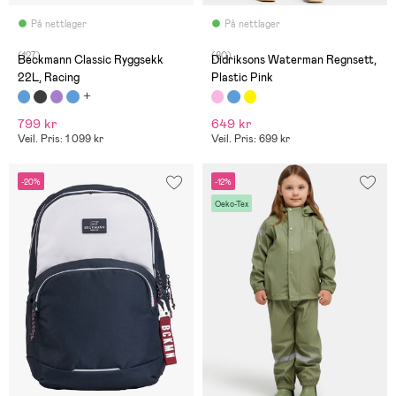
På nettlager
På nettlager
(127)
(80)
Beckmann Classic Ryggsekk
Didriksons Waterman Regnsett,
22L, Racing
Plastic Pink
799 kr
649 kr
Veil. Pris: 1 099 kr
Veil. Pris: 699 kr
-20%
-12%
Oeko-Tex