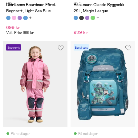
(10)
(127)
Didriksons Boardman Fôret
Beckmann Classic Ryggsekk
Regnsett, Light Sea Blue
22L, Magic League
699 kr
929 kr
Veil. Pris: 999 kr
Superpris
Best i test
På nettlager
På nettlager