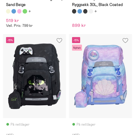
Sand Beige
Ryggsekk 30L, Black Coated
519 kr
899 kr
Veil. Pris: 799 kr
-15%
-15%
Nyhet
På nettlager
På nettlager