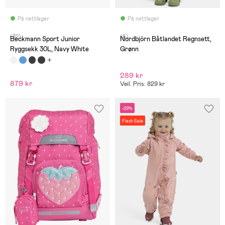
På nettlager
På nettlager
(32)
(6)
Beckmann Sport Junior
Nordbjörn Båtlandet Regnsett,
Ryggsekk 30L, Navy White
Grønn
289 kr
879 kr
Veil. Pris: 829 kr
-29%
Flash Sale