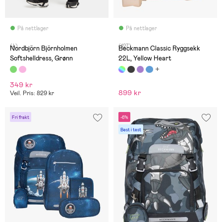
På nettlager
På nettlager
(4)
(127)
Nordbjörn Björnholmen
Beckmann Classic Ryggsekk
Softshelldress, Grønn
22L, Yellow Heart
349 kr
899 kr
Veil. Pris: 829 kr
Fri frakt
-6%
Best i test