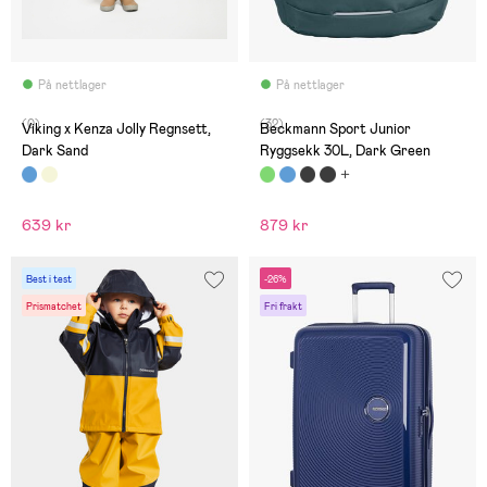
På nettlager
På nettlager
(0)
(32)
Viking x Kenza Jolly Regnsett,
Beckmann Sport Junior
Dark Sand
Ryggsekk 30L, Dark Green
639 kr
879 kr
Best i test
-26%
Prismatchet
Fri frakt