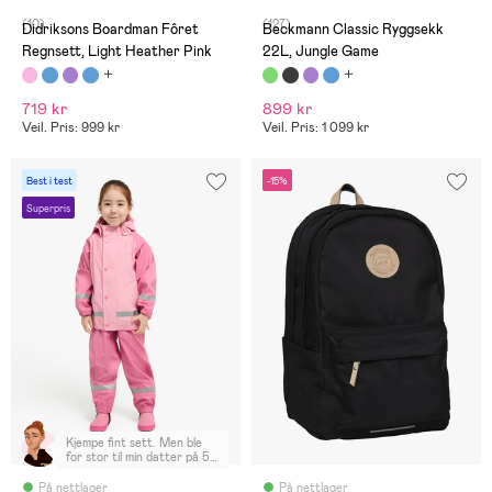
(10)
(127)
Didriksons Boardman Fôret
Beckmann Classic Ryggsekk
Regnsett, Light Heather Pink
22L, Jungle Game
719 kr
899 kr
Veil. Pris: 999 kr
Veil. Pris: 1 099 kr
Best i test
-15%
Superpris
Kjempe fint sett. Men ble
for stor til min datter på 5
år
På nettlager
På nettlager