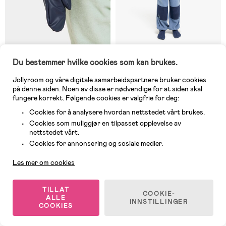
På nettlager
På nettlager
Du bestemmer hvilke cookies som kan brukes.
(29)
(0)
Didriksons Pileglove Fôrede
Nordbjörn Amhult Fleecesett,
Jollyroom og våre digitale samarbeidspartnere bruker cookies
Regnvotter, Navy
Blå
på denne siden. Noen av disse er nødvendige for at siden skal
fungere korrekt. Følgende cookies er valgfrie for deg:
209 kr
Cookies for å analysere hvordan nettstedet vårt brukes.
269 kr
Veil. Pris: 229 kr
Cookies som muliggjør en tilpasset opplevelse av
nettstedet vårt.
Kundeservice
Cookies for annonsering og sosiale medier.
-11%
Les mer om cookies
TILLAT
COOKIE-
ALLE
INNSTILLINGER
COOKIES