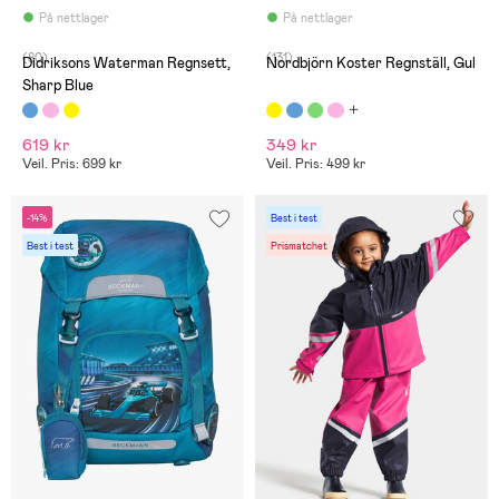
år
På nettlager
På nettlager
(80)
(131)
Didriksons Waterman Regnsett,
Nordbjörn Koster Regnställ, Gul
Sharp Blue
619 kr
349 kr
Veil. Pris: 699 kr
Veil. Pris: 499 kr
-14%
Best i test
Best i test
Prismatchet