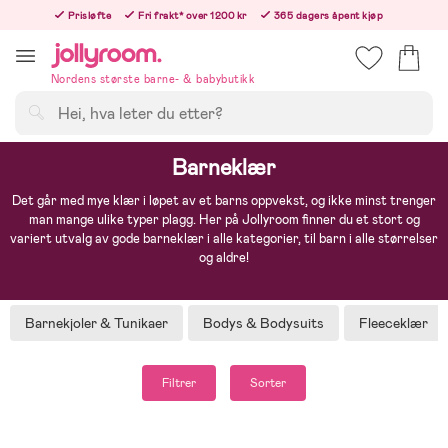
Hoppa
Prisløfte
Fri frakt* over 1200 kr
365 dagers åpent kjøp
till
Bestill nå - vi sender samme hverdag!
innehållet
Nordens største barne- & babybutikk
Søk
Barneklær
Det går med mye klær i løpet av et barns oppvekst, og ikke minst trenger
man mange ulike typer plagg. Her på Jollyroom finner du et stort og
variert utvalg av gode barneklær i alle kategorier, til barn i alle størrelser
og aldre!
Barnekjoler & Tunikaer
Bodys & Bodysuits
Fleeceklær
Filtrer
Sorter