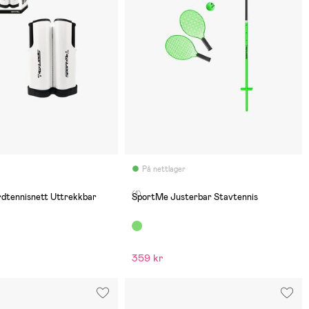
På nettlager
(1)
dtennisnett Uttrekkbar
SportMe Justerbar Stavtennis
359 kr