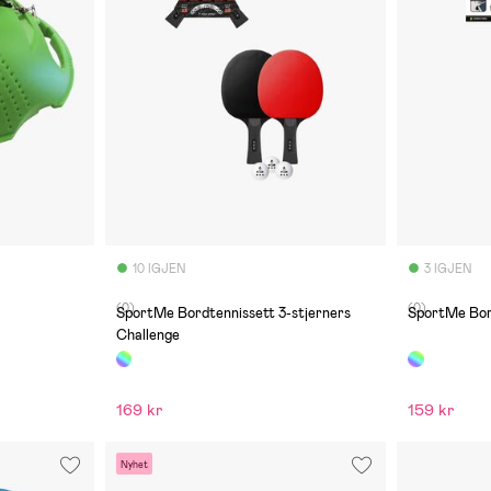
10 IGJEN
3 IGJEN
(0)
(0)
SportMe Bordtennissett 3-stjerners
SportMe Bor
Challenge
169 kr
159 kr
Nyhet