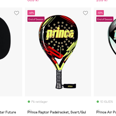
669 kr
269 kr
-48%
-53%
End of Season
End of Season
På nettlager
10 IGJEN
(0)
(1)
tar Future
Prince Raptor Padelracket, Svart/Gul
Prince Air P