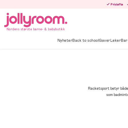
Hoppa
Prisløfte
till
innehållet
Nordens største barne- & babybutikk
Nyheter
Back to school
Gaver
Leker
Bar
Racketsport betyr både m
som badminto