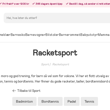
Fri frakt* over 1200 kr
365 dagers åpent kjøp
Bestill i dag, så sender vi rett ett
Søk
neklær
Barnesko
Barnevogner
Bilstoler
Barnerommet
Babyutstyr
Mamma
Racketsport
Sport
Racketsport
oro og god trening, for barn så vel som for voksne. Vi har et flott utvalg av
n, tennis og bordtennis. Her finner du gode racketer, baller, bordtennisbord o
Tilbake til Sport
Badminton
Bordtennis
Padel
Tennis