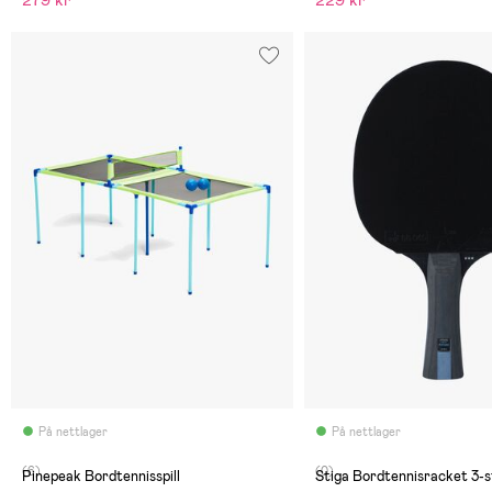
279 kr
229 kr
På nettlager
På nettlager
(6)
(0)
Pinepeak Bordtennisspill
Stiga Bordtennisracket 3-s