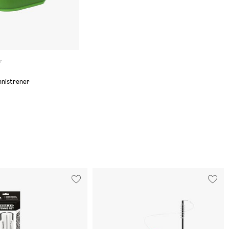
r
nistrener