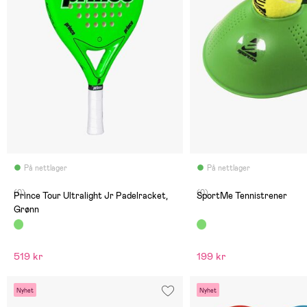
På nettlager
På nettlager
(0)
(0)
Prince Tour Ultralight Jr Padelracket,
SportMe Tennistrener
Grønn
519 kr
199 kr
Nyhet
Nyhet