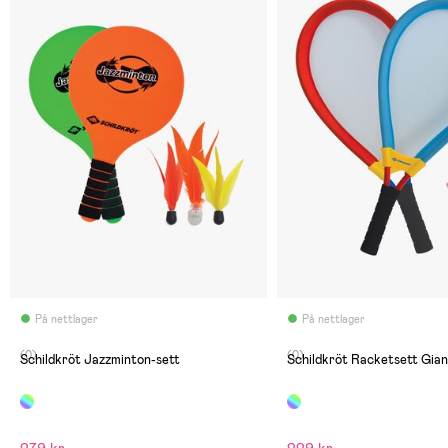
På nettlager
På nettlager
(0)
(0)
Schildkröt Jazzminton-sett
Schildkröt Racketsett Gian