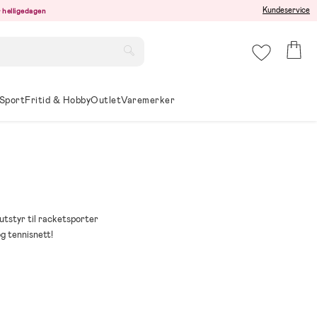
Kundeservice
er helligedagen
Sport
Fritid & Hobby
Outlet
Varemerker
 utstyr til racketsporter
g tennisnett!