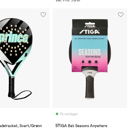
Veil. Pris: 319 kr
På nettlager
(0)
adelracket, Svart/Grønn
STIGA Bat Seasons Anywhere