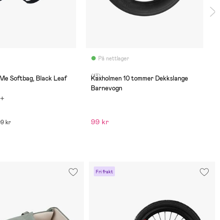
På nettlager
(13)
 Me Softbag, Black Leaf
Kaxholmen 10 tommer Dekkslange
Barnevogn
99 kr
99 kr
Fri frakt