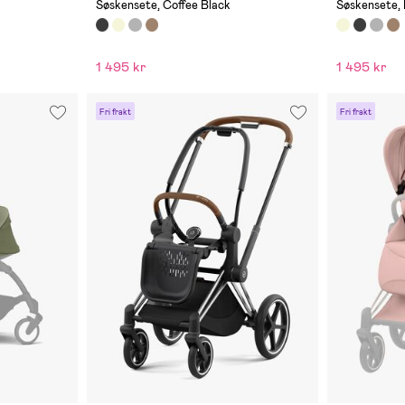
Søskensete, Coffee Black
Søskensete, 
1 495 kr
1 495 kr
Fri frakt
Fri frakt