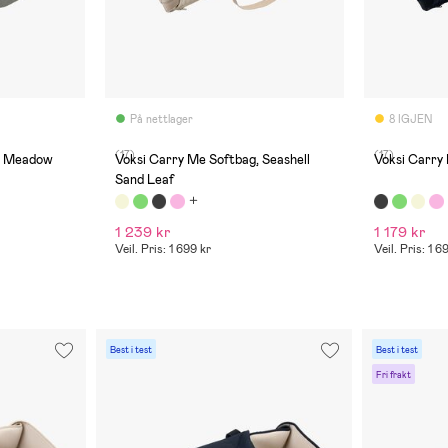
På nettlager
8 IGJEN
(17)
(17)
g, Meadow
Voksi Carry Me Softbag, Seashell
Voksi Carry
Sand Leaf
1 239 kr
1 179 kr
Veil. Pris: 1 699 kr
Veil. Pris: 1 6
Best i test
Best i test
Fri frakt