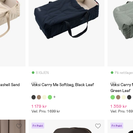
8 IGJEN
På nettlage
(17)
(17)
ashell Sand
Voksi Carry Me Softbag, Black Leaf
Voksi Carry
Green Leaf
1 179 kr
1 359 kr
Veil. Pris: 1 699 kr
Veil. Pris: 1 6
Fri frakt
Fri frakt