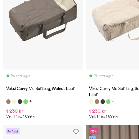
På nettlager
På nettlager
(17)
(17)
Voksi Carry Me Softbag, Walnut Leaf
Voksi Carry Me Softbag, Se
Leaf
1 239 kr
1 239 kr
Veil. Pris: 1 699 kr
Veil. Pris: 1 699 kr
Fri frakt
-32%