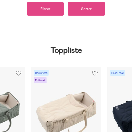
Filtrer
Sorter
Toppliste
Best i test
Best i test
Fri frakt