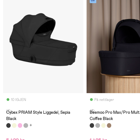
UV
10 IGJEN
På nettlager
(1)
(3)
Cybex PRIAM Style Liggedel, Sepia
Beemoo Pro Max/Pro Multi 
Black
Coffee Black