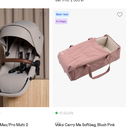
Veil. Pris: 2 500 kr
Best i test
Fri frakt
r
10 IGJEN
(17)
Max/Pro Multi 2
Voksi Carry Me Softbag, Blush Pink