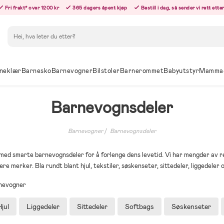
Fri frakt* over 1200 kr
365 dagers åpent kjøp
Bestill i dag, så sender vi rett ett
Søk
neklær
Barnesko
Barnevogner
Bilstoler
Barnerommet
Babyutstyr
Mamma
Barnevognsdeler
Barnevogner
Barnevognsdeler
ed smarte barnevognsdeler for å forlenge dens levetid. Vi har mengder av re
ære merker. Bla rundt blant hjul, tekstiler, søskenseter, sittedeler, liggedeler 
rnevogner
jul
Liggedeler
Sittedeler
Softbags
Søskenseter