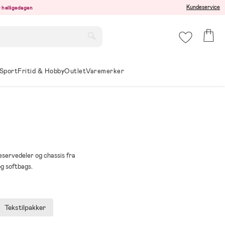
Kundeservice
er helligedagen
Sport
Fritid & Hobby
Outlet
Varemerker
servedeler og chassis fra
og softbags.
Tekstilpakker