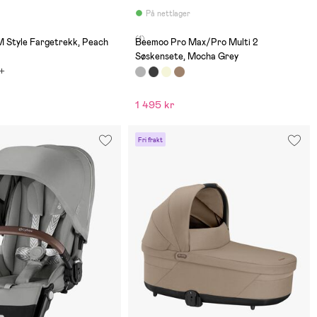
På nettlager
(1)
 Style Fargetrekk, Peach
Beemoo Pro Max/Pro Multi 2
Søskensete, Mocha Grey
1 495 kr
Fri frakt