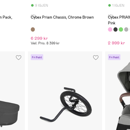
9 IGJEN
1 IGJEN
(0)
(0)
n Pack,
Cybex Priam Chassis, Chrome Brown
Cybex PRIAM
Pink
6 299 kr
2 999 kr
Veil. Pris: 8 399 kr
Fri frakt
Fri frakt