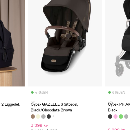
4 IGJEN
6 IGJEN
(2)
(0)
2 Liggedel,
Cybex GAZELLE S Sittedel,
Cybex PRIAM
Black/Chocolate Brown
Black
3 299 kr