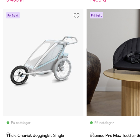
5 499 kr
1 495 kr
Fri frakt
Fri frakt
På nettlager
På nettlager
(2)
(1)
Thule Chariot Joggingkit Single
Beemoo Pro Max Toddler Se