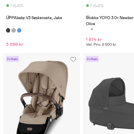
1 IGJEN
2 IGJEN
(1)
(1)
UPPAbaby V3 Søskensete, Jake
Stokke YOYO 3 0+ Newbor
Olive
1 874 kr
3 299 kr
Veil. Pris: 2 500 kr
Fri frakt
Fri frakt