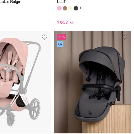
Latte Beige
Leaf
1 699 kr
-40%
UV