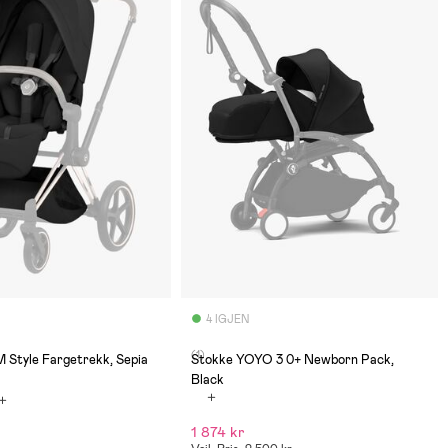
4 IGJEN
(1)
 Style Fargetrekk, Sepia
Stokke YOYO 3 0+ Newborn Pack,
Black
1 874 kr