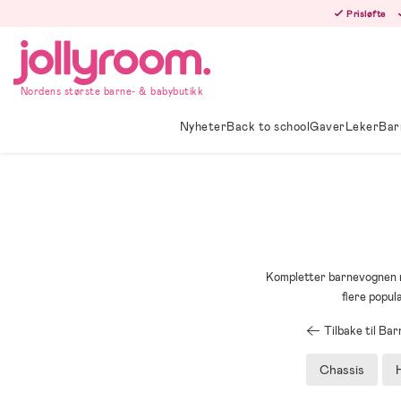
Hoppa
Prisløfte
till
innehållet
Nordens største barne- & babybutikk
Nyheter
Back to school
Gaver
Leker
Bar
Kompletter barnevognen m
flere popul
Tilbake til Ba
Chassis
H