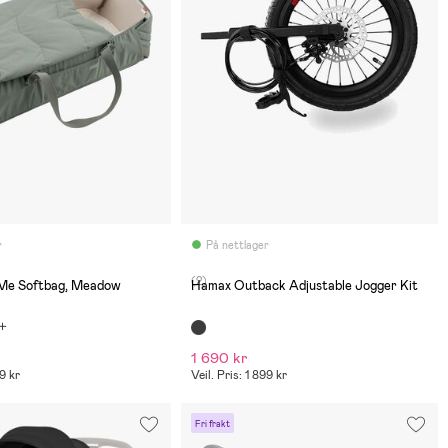
r
På nettlager
(2)
 Me Softbag, Meadow
Hamax Outback Adjustable Jogger Kit
1 690 kr
99 kr
Veil. Pris: 1 899 kr
Fri frakt