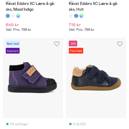
(0)
(0)
Kavat Edsbro XC Lære-å-gå-
Kavat Edsbro XC Lære-å-gå-
sko, Mood Indigo
sko, Hvit
649 kr
719 kr
Veil. Pris: 799 kr
Veil. Pris: 799 kr
Best i test
-33%
Superpris
Flash Sale
På nettlager
8 IGJEN