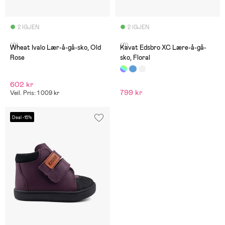
2 IGJEN
2 IGJEN
(0)
(0)
Wheat Ivalo Lær-å-gå-sko, Old
Kavat Edsbro XC Lære-å-gå-
Rose
sko, Floral
602 kr
799 kr
Veil. Pris: 1 009 kr
Deal -15%