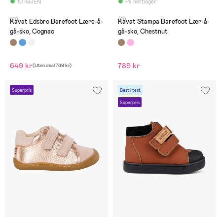
10 IGJEN
På nettlager
(0)
(0)
Kavat Edsbro Barefoot Lære-å-
Kavat Stampa Barefoot Lær-å-
gå-sko, Cognac
gå-sko, Chestnut
649 kr
789 kr
(
Uten deal
789 kr
)
Superpris
Best i test
Superpris