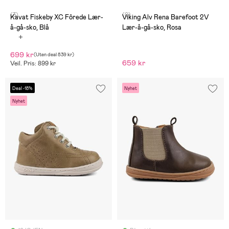
(3)
(0)
Kavat Fiskeby XC Fôrede Lær-
Viking Alv Rena Barefoot 2V
å-gå-sko, Blå
Lær-å-gå-sko, Rosa
699 kr
(
Uten deal
839 kr
)
659 kr
Veil. Pris: 899 kr
Deal -18%
Nyhet
Nyhet