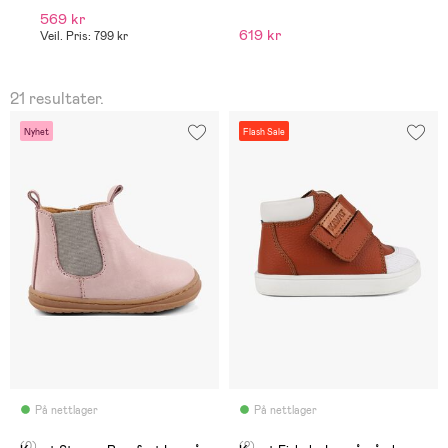
569 kr
7
619 kr
Veil. Pris: 799 kr
Ve
21 resultater.
Nyhet
Flash Sale
På nettlager
På nettlager
(0)
(2)