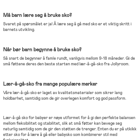
Må barn lære seg å bruke sko?
Svaret på spørsmålet er ja! Å lære seg å gå med sko er et viktig skritt i
barnets utvikling.
Når bør barn begynne å bruke sko?
Så snart de begynner å famle rundt, vanligvis mellom 9-18 måneder. Gi de
små føttene deres den beste starten med lær-å-gå-sko fra Jollyroom.
Lær-å-gå-sko fra mange populære merker
Våre lær-å-gå-sko er laget av kvalitetsmaterialer som sikrer lang
holdbarhet, samtidig som de gir overlegen komfort og god passform.
Lær-å-gå sko for babyer er nøye utformet for å gi den perfekte balansen
mellom fleksibilitet og stabilitet, slik at små føtter kan bevege seg
naturlig samtidig som de gir den støtten de trenger. Enten du er på utkikk
etter sko for å lære å gå eller babysko som kombinerer stil med