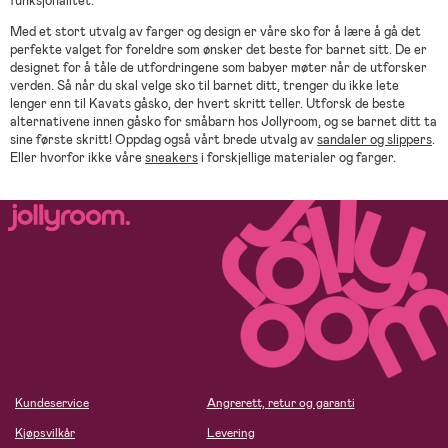
funksjonalitet.
Med et stort utvalg av farger og design er våre sko for å lære å gå det
perfekte valget for foreldre som ønsker det beste for barnet sitt. De er
designet for å tåle de utfordringene som babyer møter når de utforsker
verden. Så når du skal velge sko til barnet ditt, trenger du ikke lete
lenger enn til Kavats gåsko, der hvert skritt teller. Utforsk de beste
alternativene innen gåsko for småbarn hos Jollyroom, og se barnet ditt ta
sine første skritt! Oppdag også vårt brede utvalg av
sandaler og slippers
.
Eller hvorfor ikke våre
sneakers
i forskjellige materialer og farger.
Kundeservice
Angrerett, retur og garanti
Kjøpsvilkår
Levering