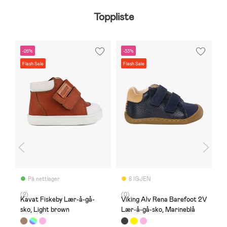
Toppliste
-26%
-33%
S
Flash Sale
Flash Sale
På nettlager
8 IGJEN
(2)
(0)
(
Kavat Fiskeby Lær-å-gå-
Viking Alv Rena Barefoot 2V
K
sko, Light brown
Lær-å-gå-sko, Marineblå
g