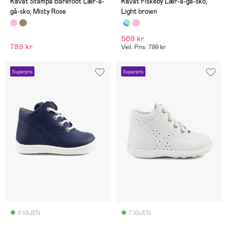
Kavat Stampa Barefoot Lær-å-
Kavat Fiskeby Lær-å-gå-sko,
gå-sko, Misty Rose
Light brown
569 kr
789 kr
Veil. Pris: 799 kr
Superpris
Superpris
9 IGJEN
7 IGJEN