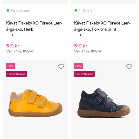
På nettlager
4 IGJEN
(3)
(3)
Kavat Fiskeby XC Fôrede Lær-
Kavat Fiskeby XC Fôrede Lær-
å-gå-sko, Herb
å-gå-sko, Folklore print
519 kr
519 kr
Veil. Pris: 899 kr
Veil. Pris: 899 kr
-10%
-10%
End of Season
End of Season