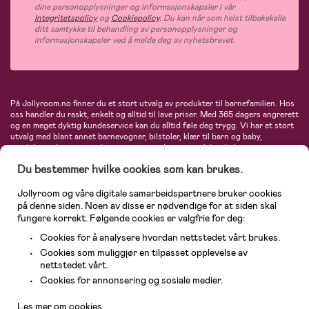
dine personopplysninger og informasjonskapsler i vår
Integritetspolicy
og
Cookiepolicy
. Du kan når som helst tilbakekalle
ditt samtykke til behandling av personopplysninger og
informasjonskapsler ved å melde deg av nyhetsbrevet.
På Jollyroom.no finner du et stort utvalg av produkter til barnefamilien. Hos
oss handler du raskt, enkelt og alltid til lave priser. Med 365 dagers angrerett
og en meget dyktig kundeservice kan du alltid føle deg trygg. Vi har et stort
utvalg med blant annet barnevogner, bilstoler, klær til barn og baby,
produkter til mor, mengder av inspirerende interiør, leker, babyustyr og mye
mye mer. Vi tilbyr produkter fra velkjente merker som blant annet Britax,
Du bestemmer hvilke cookies som kan brukes.
Maxi-Cosi, Baby Jogger, BabyBjörn, Didriksons, KidKraft, Ergobaby, Philips
Avent, Neonate, Cybex, LEGO og mange flere. Velkommen inn til nordens
største nettbutikk for barn og baby!
Jollyroom og våre digitale samarbeidspartnere bruker cookies
på denne siden. Noen av disse er nødvendige for at siden skal
fungere korrekt. Følgende cookies er valgfrie for deg:
Cookies for å analysere hvordan nettstedet vårt brukes.
Cookies som muliggjør en tilpasset opplevelse av
nettstedet vårt.
Kundeservice
Cookies for annonsering og sosiale medier.
Les mer om cookies