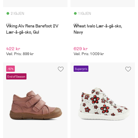
2 IGJEN
1 IGJEN
(0)
(0)
Viking Alv Rena Barefoot 2V
Wheat Ivalo Lær-å-gå-sko,
Lær-å-gå-sko, Gul
Navy
422 kr
629 kr
Veil. Pris: 899 kr
Veil. Pris: 1 009 kr
-10%
Superpris
End of Season