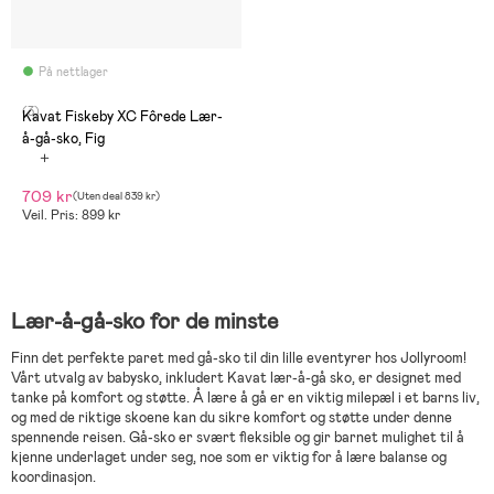
På nettlager
(3)
Kavat Fiskeby XC Fôrede Lær-
å-gå-sko, Fig
709 kr
(
Uten deal
839 kr
)
Veil. Pris: 899 kr
Lær-å-gå-sko for de minste
Finn det perfekte paret med gå-sko til din lille eventyrer hos Jollyroom!
Vårt utvalg av babysko, inkludert Kavat lær-å-gå sko, er designet med
tanke på komfort og støtte. Å lære å gå er en viktig milepæl i et barns liv,
og med de riktige skoene kan du sikre komfort og støtte under denne
spennende reisen. Gå-sko er svært fleksible og gir barnet mulighet til å
kjenne underlaget under seg, noe som er viktig for å lære balanse og
koordinasjon.