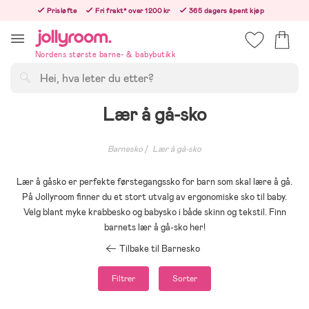
Hoppa
Prisløfte
Fri frakt* over 1200 kr
365 dagers åpent kjøp
till
Bestill nå - vi sender samme hverdag!
innehållet
Nordens største barne- & babybutikk
Søk
Lær å gå-sko
Barnesko
Lær å gå-sko
Lær å gåsko er perfekte førstegangssko for barn som skal lære å gå.
På Jollyroom finner du et stort utvalg av ergonomiske sko til baby.
Velg blant myke krabbesko og babysko i både skinn og tekstil. Finn
barnets lær å gå-sko her!
Tilbake til Barnesko
Filtrer
Sorter