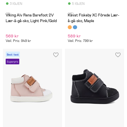
3 IGJEN
5 IGJEN
(0)
(16)
Viking Alv Rena Barefoot 2V
Kavat Fiskeby XC Fôrede Lær-
Lær-å-gå-sko, Light Pink/Gold
å-gå-sko, Maple
569 kr
589 kr
Veil. Pris: 949 kr
Veil. Pris: 799 kr
Best i test
Superpris