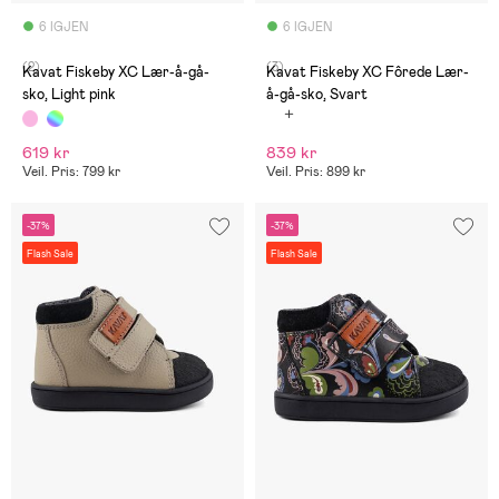
6 IGJEN
6 IGJEN
(2)
(3)
Kavat Fiskeby XC Lær-å-gå-
Kavat Fiskeby XC Fôrede Lær-
sko, Light pink
å-gå-sko, Svart
619 kr
839 kr
Veil. Pris: 799 kr
Veil. Pris: 899 kr
-37%
-37%
Flash Sale
Flash Sale