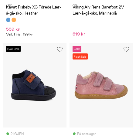
(16)
(0)
Kavat Fiskeby XC Fôrede Lær-
Viking Alv Rena Barefoot 2V
å-gå-sko, Heather
Lær-å-gå-sko, Marineblå
559 kr
619 kr
Veil. Pris: 799 kr
Deal -17%
-29%
Flash Sale
2 IGJEN
På nettlager