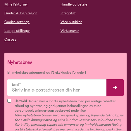
Mine fakturaer
Handle og betale
Guider & Inspirasjon
Integritet
Cookie settings
Våre butikker
Ledige stillinger
Vårt ansvar
Om oss
Nyhetsbrev
Bli nyhetsbrevabonnent og få eksklusive fordeler!
Email*
Ja takk!
Jeg ønsker å motta nyhetsbrev med personlige rabatter,
tilbud og nyheter, og godkjenner behandlingen av mine
personopplysninger som beskrevet nedenfor.
Våre nyhetsbrev bruker informasjonskapsler og lignende teknologier
for å måle åpningsraten og våre kunders interesser i tilbudene våre,
for å tilby personlig tilpassede annonser og innholdsmarkedsføring,
og til statistiske formål. Les mer om hvordan vi bruker og beskytter