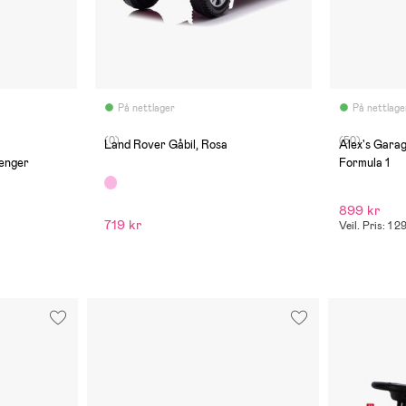
På nettlager
På nettlage
(0)
(50)
Land Rover Gåbil, Rosa
Alex's Garag
enger
Formula 1
899 kr
719 kr
Veil. Pris: 1 2