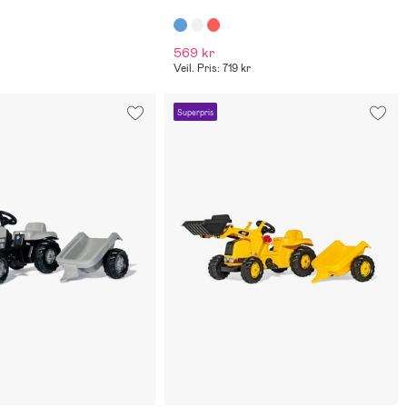
569 kr
Veil. Pris: 719 kr
Superpris