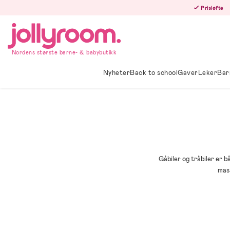
Hoppa
Prisløfte
till
innehållet
Nordens største barne- & babybutikk
Nyheter
Back to school
Gaver
Leker
Bar
Gåbiler og tråbiler er b
mass