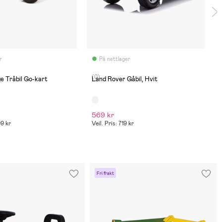
r
På nettlager
(0)
e Tråbil Go-kart
Land Rover Gåbil, Hvit
569 kr
99 kr
Veil. Pris: 719 kr
Fri frakt