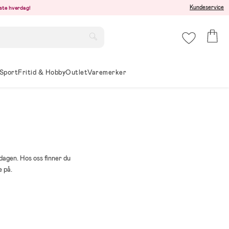
Kundeservice
este hverdag!
Sport
Fritid & Hobby
Outlet
Varemerker
rdagen. Hos oss finner du
e på.