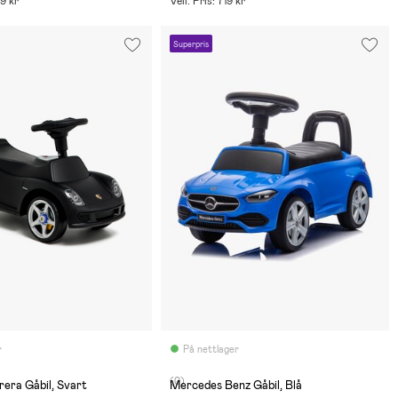
29 kr
Veil. Pris: 719 kr
Superpris
r
På nettlager
(0)
era Gåbil, Svart
Mercedes Benz Gåbil, Blå