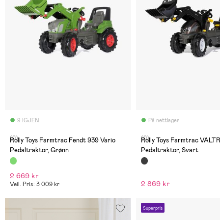
9 IGJEN
På nettlager
(0)
(0)
Rolly Toys Farmtrac Fendt 939 Vario
Rolly Toys Farmtrac VALT
Pedaltraktor, Grønn
Pedaltraktor, Svart
2 669 kr
2 869 kr
Veil. Pris: 3 009 kr
Superpris