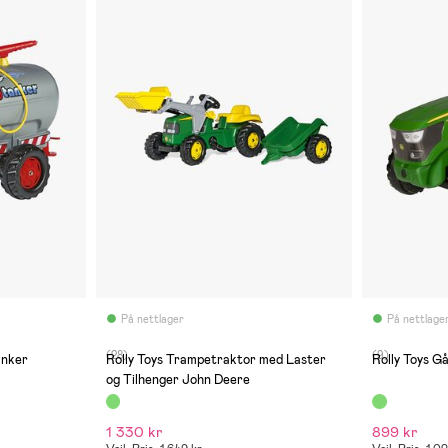
På nettlager
På nettlage
(28)
(9)
anker
Rolly Toys Trampetraktor med Laster
Rolly Toys G
og Tilhenger John Deere
1 330 kr
899 kr