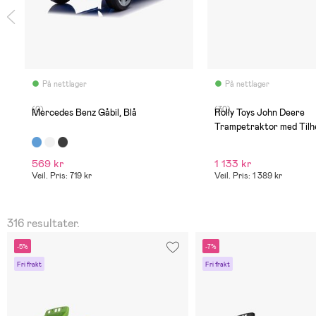
På nettlager
På nettlager
(0)
(30)
Mercedes Benz Gåbil, Blå
Rolly Toys John Deere
Trampetraktor med Tilh
569 kr
1 133 kr
Veil. Pris: 719 kr
Veil. Pris: 1 389 kr
316 resultater.
-5%
-7%
Fri frakt
Fri frakt