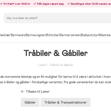
Fri frakt* over 1200 kr
365 dagers åpent kjøp
Bestillinger etter 12:00 sendes n
Søk
neklær
Barnesko
Barnevogner
Bilstoler
Barnerommet
Babyutstyr
Mamma
Tråbiler & Gåbiler
Leker
Tråbiler & Gåbiler
åde morsomme leketøy og en fin mulighet for barna til å være i aktivitet i hve
e tråbiler og gåbiler i forskjellige varianter, fra gode varemerker du kan stol
Tilbake til Leker
Gåbiler
Tråbiler & Trampetraktorer