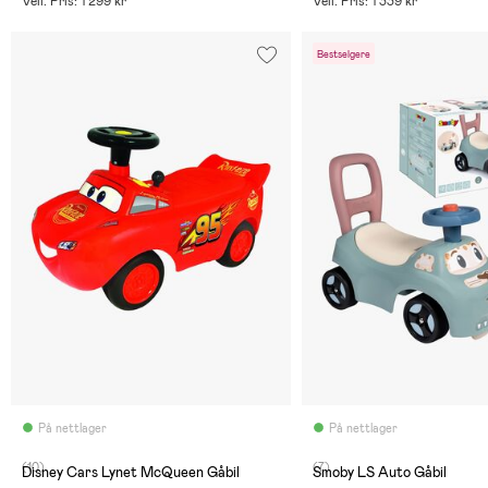
Veil. Pris: 1 299 kr
Veil. Pris: 1 339 kr
Bestselgere
På nettlager
På nettlager
(10)
(7)
Disney Cars Lynet McQueen Gåbil
Smoby LS Auto Gåbil