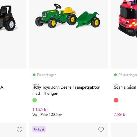
På nettlager
På nettlage
(30)
(2)
RA
Rolly Toys John Deere Trampetraktor
Scania Gåbi
med Tilhenger
1 133 kr
739 kr
Veil. Pris: 1 389 kr
Fri frakt