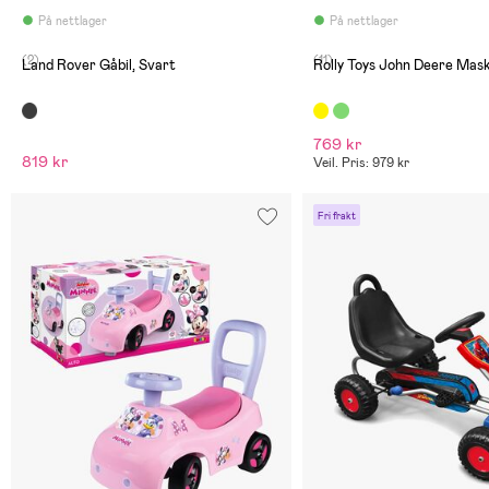
På nettlager
På nettlager
(2)
(11)
Land Rover Gåbil, Svart
Rolly Toys John Deere Mask
769 kr
819 kr
Veil. Pris: 979 kr
Fri frakt