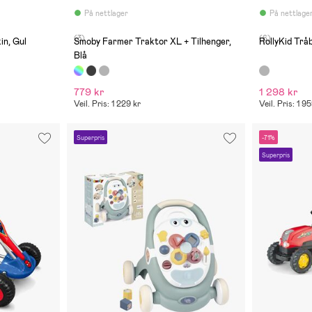
På nettlager
På nettlage
(3)
(6)
in, Gul
Smoby Farmer Traktor XL + Tilhenger,
RollyKid Trå
Blå
779 kr
1 298 kr
Veil. Pris: 1 229 kr
Veil. Pris: 1 9
Superpris
-71%
Superpris