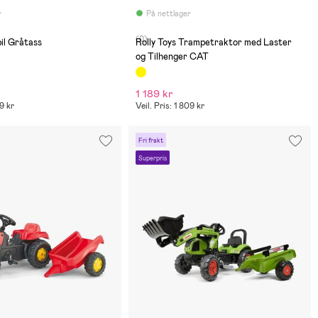
r
På nettlager
(0)
bil Gråtass
Rolly Toys Trampetraktor med Laster
og Tilhenger CAT
1 189 kr
59 kr
Veil. Pris: 1 809 kr
Fri frakt
Superpris