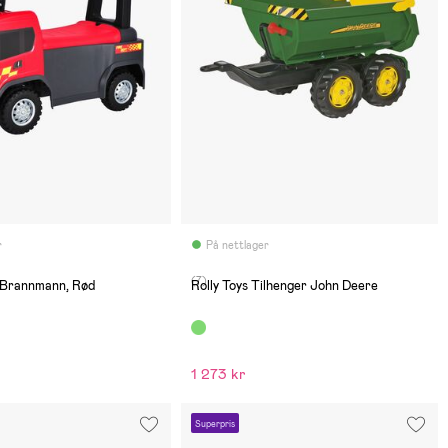
r
På nettlager
(7)
l Brannmann, Rød
Rolly Toys Tilhenger John Deere
1 273 kr
Superpris