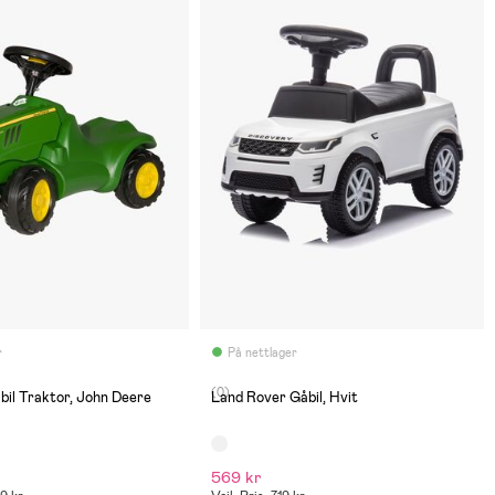
r
På nettlager
(0)
åbil Traktor, John Deere
Land Rover Gåbil, Hvit
569 kr