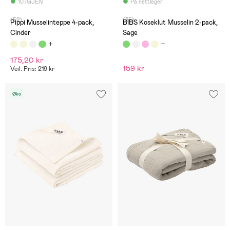
10 IGJEN
På nettlager
(52)
(35)
Pippi Musselinteppe 4-pack,
BIBS Koseklut Musselin 2-pack,
Cinder
Sage
175,20 kr
159 kr
Veil. Pris: 219 kr
Øko