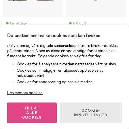
På nettlager
6 IGJEN
(13)
(2)
Done By Deer Swaddler Sea
Teddykompaniet Diinglisar
Du bestemmer hvilke cookies som kan brukes.
Friends 120x120 2-pack,
Sutteklut Bamse, Brun
Jollyroom og våre digitale samarbeidspartnere bruker cookies
Powder
på denne siden. Noen av disse er nødvendige for at siden skal
149 kr
fungere korrekt. Følgende cookies er valgfrie for deg:
209 kr
Veil. Pris: 199 kr
Cookies for å analysere hvordan nettstedet vårt brukes.
Cookies som muliggjør en tilpasset opplevelse av
nettstedet vårt.
Øko
Siste sjanse
Kundeservice
Cookies for annonsering og sosiale medier.
Les mer om cookies
TILLAT
COOKIE-
ALLE
INNSTILLINGER
COOKIES