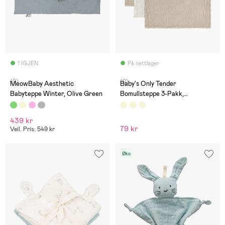
1 IGJEN
På nettlager
(0)
(0)
MeowBaby Aesthetic
Baby's Only Tender
Babyteppe Winter, Olive Green
Bomullsteppe 3-Pakk,
Beige/Linen
439 kr
79 kr
Veil. Pris: 549 kr
Øko