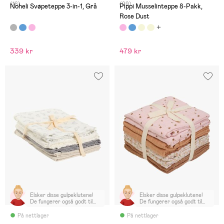
(16)
(99)
Noheli Svøpeteppe 3-in-1, Grå
Pippi Musselinteppe 8-Pakk,
Rose Dust
339 kr
479 kr
Elsker disse gulpeklutene!
Elsker disse gulpeklutene!
De fungerer også godt til
De fungerer også godt til
svøping i nyfødt fasen.
svøping i nyfødt fasen.
Anbefales!
Anbefales!
På nettlager
På nettlager