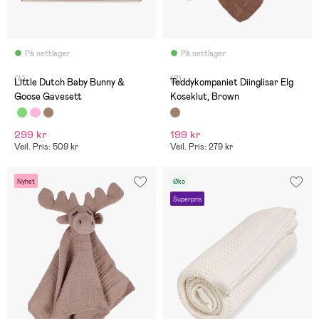
På nettlager
På nettlager
(4)
(2)
Little Dutch Baby Bunny &
Teddykompaniet Diinglisar Elg
Goose Gavesett
Koseklut, Brown
299 kr
199 kr
Veil. Pris: 509 kr
Veil. Pris: 279 kr
Nyhet
Øko
Superpris