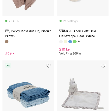
4 IGJEN
På nettlager
(0)
(66)
Oh, Poppy! Koseklut Elg, Biscuit
Vinter & Bloom Soft Grid
Brown
Helseteppe, Pearl White
219 kr
339 kr
Veil. Pris: 269 kr
Øko