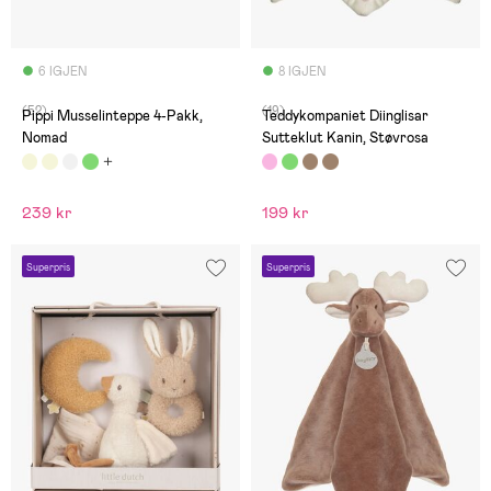
6 IGJEN
8 IGJEN
(52)
(19)
Pippi Musselinteppe 4-Pakk,
Teddykompaniet Diinglisar
Nomad
Sutteklut Kanin, Støvrosa
239 kr
199 kr
Superpris
Superpris