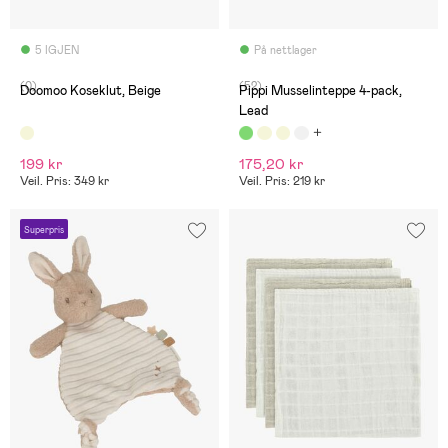
5 IGJEN
På nettlager
(0)
(52)
Doomoo Koseklut, Beige
Pippi Musselinteppe 4-pack,
Lead
199 kr
175,20 kr
Veil. Pris: 349 kr
Veil. Pris: 219 kr
Superpris