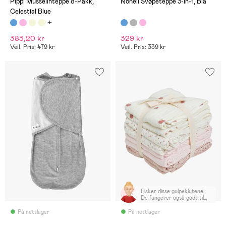
Pippi Musselinteppe 8-Pakk,
Noheli Svøpeteppe 3-in-1, Blå
Celestial Blue
383,20 kr
329 kr
Veil. Pris: 479 kr
Veil. Pris: 339 kr
Elsker disse gulpeklutene!
De fungerer også godt til
svøping i nyfødt fasen.
Anbefales!
På nettlager
På nettlager