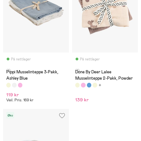
På nettlager
På nettlager
(1)
(1)
Pippi Musselinteppe 3-Pakk,
Done By Deer Lalee
Ashley Blue
Musselinteppe 2-Pakk, Powder
119 kr
139 kr
Veil. Pris: 169 kr
Øko