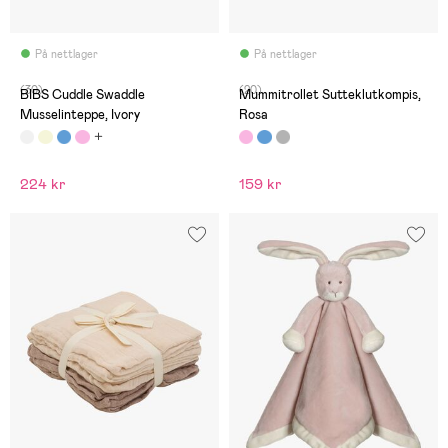
På nettlager
På nettlager
(30)
(20)
BIBS Cuddle Swaddle
Mummitrollet Sutteklutkompis,
Musselinteppe, Ivory
Rosa
224 kr
159 kr