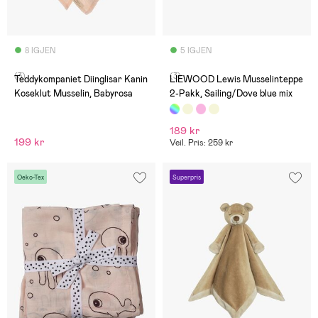
8 IGJEN
5 IGJEN
(3)
(3)
Teddykompaniet Diinglisar Kanin
LIEWOOD Lewis Musselinteppe
Koseklut Musselin, Babyrosa
2-Pakk, Sailing/Dove blue mix
189 kr
199 kr
Veil. Pris: 259 kr
Oeko-Tex
Superpris