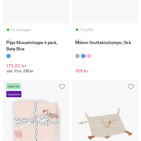
På nettlager
1 IGJEN
(7)
(20)
Pippi Musselinteppe 4-pack,
Mummi Snutteklutkompis, Grå
Baby Blue
175,20 kr
159 kr
Veil. Pris: 219 kr
Oeko-Tex
Superpris