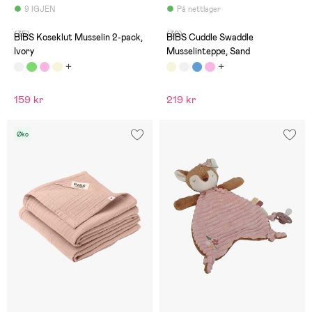
9 IGJEN
På nettlager
(35)
(30)
BIBS Koseklut Musselin 2-pack,
BIBS Cuddle Swaddle
Ivory
Musselinteppe, Sand
159 kr
219 kr
Øko