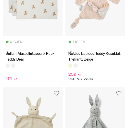
4 IGJEN
7 IGJEN
(5)
(1)
Jollein Musselinteppe 3-Pack,
Nattou Lapidou Teddy Koseklut
Teddy Bear
Trekant, Beige
209 kr
179 kr
Veil. Pris: 279 kr