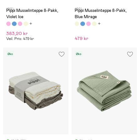
(99)
(99)
Pippi Musselinteppe 8-Pakk,
Pippi Musselinteppe 8-Pakk,
Violet Ice
Blue Mirage
383,20 kr
479 kr
Veil. Pris: 479 kr
Øko
Øko