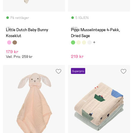
På nettlager
5 IGJEN
(3)
(52)
Little Dutch Baby Bunny
Pippi Musselinteppe 4-Pakk,
Koseklut
Dried Sage
179 kr
219 kr
Veil. Pris: 259 kr
Superpris