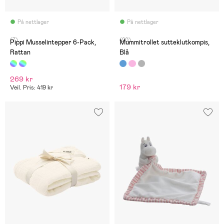
På nettlager
På nettlager
(7)
(20)
Pippi Musselintepper 6-Pack,
Mummitrollet sutteklutkompis,
Rattan
Blå
269 kr
179 kr
Veil. Pris: 419 kr