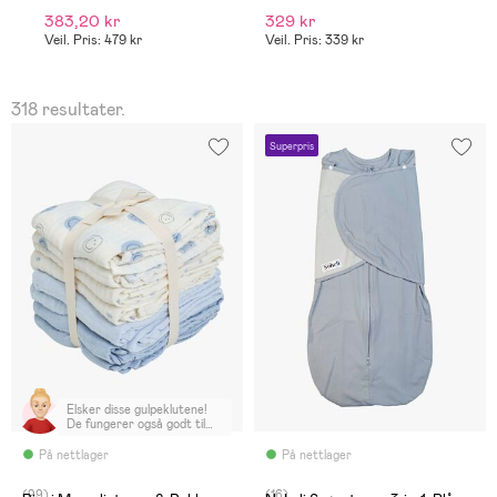
383,20 kr
329 kr
3
Veil. Pris: 479 kr
Veil. Pris: 339 kr
Ve
318 resultater.
Superpris
Elsker disse gulpeklutene!
De fungerer også godt til
svøping i nyfødt fasen.
Anbefales!
På nettlager
På nettlager
(99)
(16)