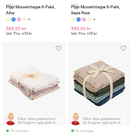
(99)
(99)
Pippi Musselinteppe 8-Pakk,
Pippi Musselinteppe 8-Pakk,
Alloy
Sepia Rose
383,20 kr
383,20 kr
Veil. Pris: 479 kr
Veil. Pris: 479 kr
Elsker disse gulpeklutene!
Elsker disse gulpeklutene!
De fungerer også godt til
De fungerer også godt til
svøping i nyfødt fasen.
svøping i nyfødt fasen.
Anbefales!
Anbefales!
På nettlager
På nettlager