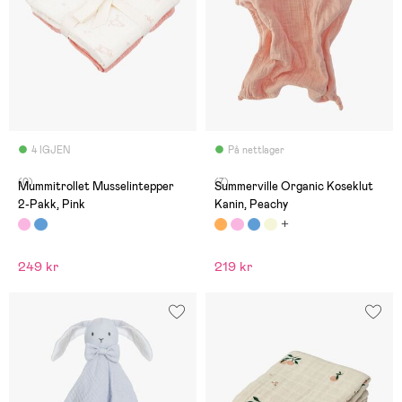
4 IGJEN
På nettlager
(0)
(7)
Mummitrollet Musselintepper
Summerville Organic Koseklut
2-Pakk, Pink
Kanin, Peachy
249 kr
219 kr