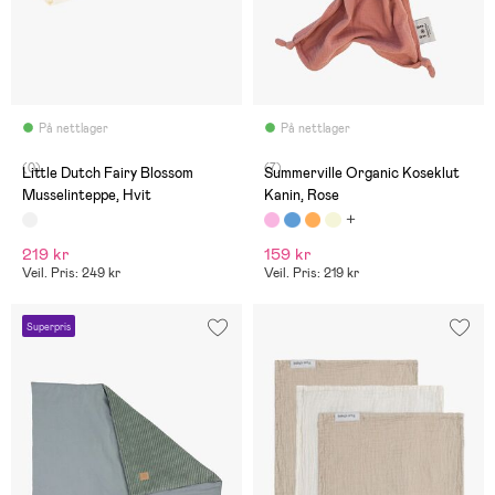
På nettlager
På nettlager
(0)
(7)
Little Dutch Fairy Blossom
Summerville Organic Koseklut
Musselinteppe, Hvit
Kanin, Rose
219 kr
159 kr
Veil. Pris: 249 kr
Veil. Pris: 219 kr
Superpris