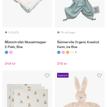
6 IGJEN
På nettlager
(0)
(7)
Mummitrollet Musselintepper
Summerville Organic Koseklut
2-Pakk, Blue
Kanin, Ice Blue
249 kr
219 kr
Superpris