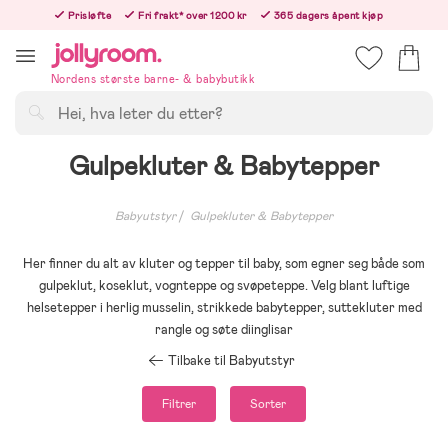
Hoppa
Prisløfte
Fri frakt* over 1200 kr
365 dagers åpent kjøp
till
Bestillinger etter 12:00 sendes neste hverdag!
innehållet
Nordens største barne- & babybutikk
Søk
Gulpekluter & Babytepper
Babyutstyr
Gulpekluter & Babytepper
Her finner du alt av kluter og tepper til baby, som egner seg både som
gulpeklut, koseklut, vognteppe og svøpeteppe. Velg blant luftige
helsetepper i herlig musselin, strikkede babytepper, suttekluter med
rangle og søte diinglisar
Tilbake til Babyutstyr
Filtrer
Sorter