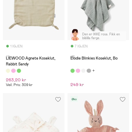
Den er IKKE rosa. Fikk en
blålilla farge.
1 IGJEN
7 IGJEN
(1)
(3)
LIEWOOD Agnete Koseklut,
Elodie Blinkies Koseklut, Bo
Rabbit Sandy
263,20 kr
249 kr
Veil. Pris: 309 kr
Øko