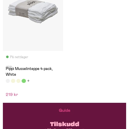
På nettlager
(52)
Pippi Musselinteppe 4-pack,
White
219 kr