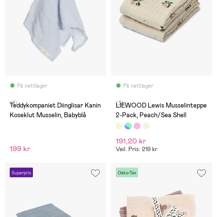
På nettlager
På nettlager
(3)
(3)
Teddykompaniet Diinglisar Kanin
LIEWOOD Lewis Musselinteppe
Koseklut Musselin, Babyblå
2-Pack, Peach/Sea Shell
191,20 kr
199 kr
Veil. Pris: 219 kr
Superpris
Oeko-Tex