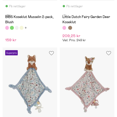
På nettlager
På nettlager
(35)
(3)
BIBS Koseklut Musselin 2-pack,
Little Dutch Fairy Garden Deer
Blush
Koseklut
209,25 kr
159 kr
Veil. Pris: 249 kr
Superpris