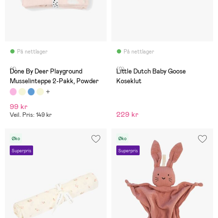
På nettlager
På nettlager
(1)
(0)
Done By Deer Playground
Little Dutch Baby Goose
Musselinteppe 2-Pakk, Powder
Koseklut
99 kr
229 kr
Veil. Pris: 149 kr
Øko
Øko
Superpris
Superpris