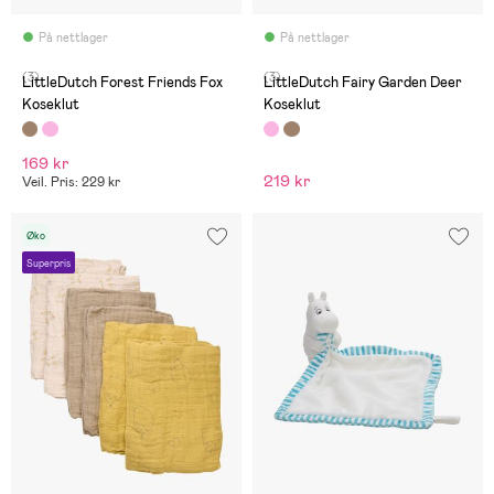
På nettlager
På nettlager
(3)
(3)
LittleDutch Forest Friends Fox
LittleDutch Fairy Garden Deer
Koseklut
Koseklut
169 kr
219 kr
Veil. Pris: 229 kr
Øko
Superpris