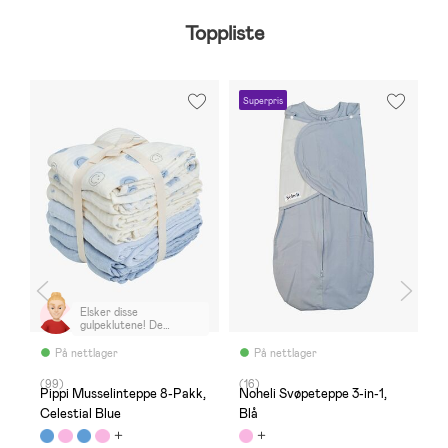
Toppliste
Superpris
Elsker disse
gulpeklutene! De
fungerer også godt til
svøping i nyfødt fasen.
På nettlager
På nettlager
Anbefales!
(99)
(16)
(
,
Pippi Musselinteppe 8-Pakk,
Noheli Svøpeteppe 3-in-1,
P
Celestial Blue
Blå
V