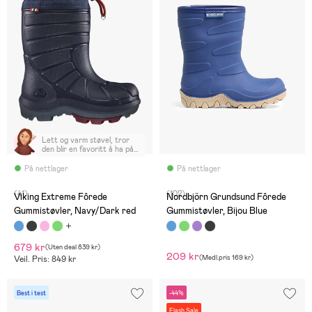
Lett og varm støvel, tror
den blir en favoritt å ha på
seg for 3 åringen!
På nettlager
På nettlager
(41)
(102)
Viking Extreme Fôrede
Nordbjörn Grundsund Fôrede
Gummistøvler, Navy/Dark red
Gummistøvler, Bijou Blue
679 kr
(
Uten deal
839 kr
)
209 kr
(
Medl.pris
169 kr
)
Veil. Pris: 849 kr
Best i test
-44%
Flash Sale