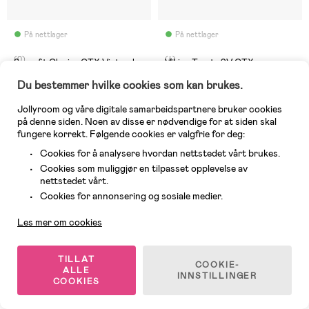
På nettlager
På nettlager
(0)
(4)
Superfit Glacier GTX Vintersko,
Viking Toasty 2V GTX
Black/Blue
Vintersko, Olive
Du bestemmer hvilke cookies som kan brukes.
Jollyroom og våre digitale samarbeidspartnere bruker cookies
519 kr
på denne siden. Noen av disse er nødvendige for at siden skal
1 099 kr
Veil. Pris: 949 kr
fungere korrekt. Følgende cookies er valgfrie for deg:
Cookies for å analysere hvordan nettstedet vårt brukes.
Vanntett
GORE-TEX
Cookies som muliggjør en tilpasset opplevelse av
Fri frakt
nettstedet vårt.
Kundeservice
Cookies for annonsering og sosiale medier.
Les mer om cookies
TILLAT
COOKIE-
ALLE
INNSTILLINGER
COOKIES