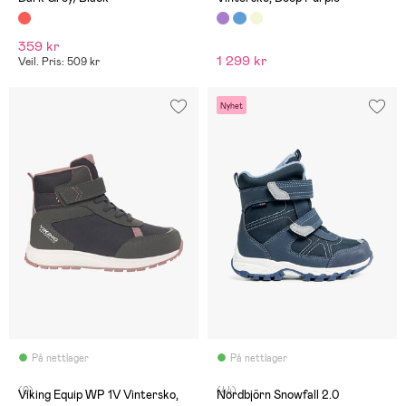
359 kr
1 299 kr
Veil. Pris: 509 kr
Nyhet
På nettlager
På nettlager
(0)
(44)
Viking Equip WP 1V Vintersko,
Nordbjörn Snowfall 2.0