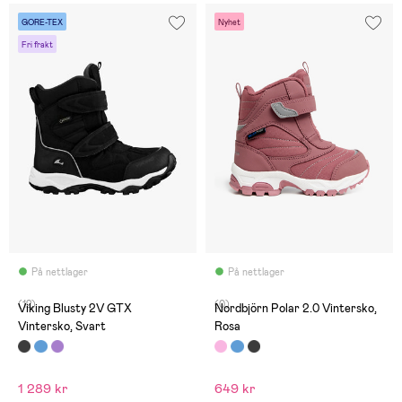
GORE-TEX
Nyhet
Fri frakt
På nettlager
På nettlager
(12)
(0)
Viking Blusty 2V GTX
Nordbjörn Polar 2.0 Vintersko,
Vintersko, Svart
Rosa
1 289 kr
649 kr