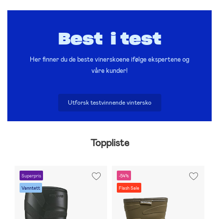
Best i test
Her finner du de beste vinerskoene ifølge ekspertene og
våre kunder!
Utforsk testvinnende vintersko
Toppliste
Superpris
-54%
-
Vanntett
Flash Sale
F