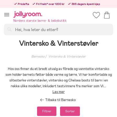
Hoppa
Prisløfte
Fri frakt* over 1200 kr
365 dagers åpent kjøp
till
Bestill nå - vi sender samme hverdag!
innehållet
Nordens største barne- & babybutikk
Søk
Vintersko & Vinterstøvler
Barnesko
Vintersko & Vinterstøvler
Hos oss finner du et bredt utvalg av fôrede og vanntette vintersko
som holder barnets føtter både varme og tørre. Vi har komfortable og
slitesterke vinterstøvler, vintersko og Chelsea boots til barn i en
rekke ulike modeller, inkludert testvinnere fra merker som Vi
...
Les mer
Tilbake til Barnesko
Filtrer
Sorter