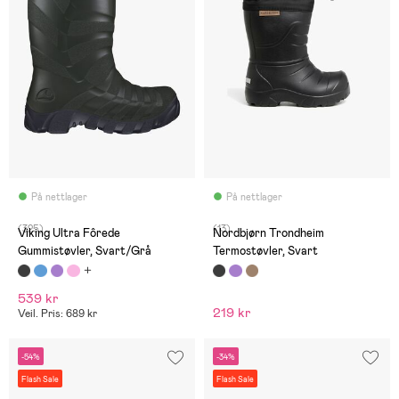
På nettlager
På nettlager
(325)
(13)
Viking Ultra Fôrede
Nordbjørn Trondheim
Gummistøvler, Svart/Grå
Termostøvler, Svart
539 kr
219 kr
Veil. Pris: 689 kr
-54%
-34%
Flash Sale
Flash Sale