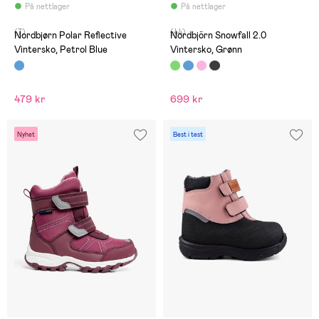
På nettlager
På nettlager
(7)
(44)
Nordbjørn Polar Reflective
Nordbjörn Snowfall 2.0
Vintersko, Petrol Blue
Vintersko, Grønn
479 kr
699 kr
Nyhet
Best i test