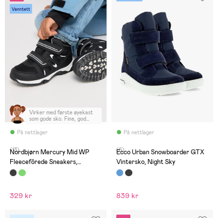
Vanntett
Virker med første øyekast
som gode sko. Fine, god
passform, passe varme som
overgangssko, sitter godt
På nettlager
På nettlager
på foten. Men etter kun 3
ukers normal bruk av et
(13)
(6)
barnehagebarn er de full av
Nordbjørn Mercury Mid WP
Ecco Urban Snowboarder GTX
slitasjeskader og hull
Fleecefôrede Sneakers,
Vintersko, Night Sky
gjennom. Altså svært dårlig
kvalitet. Sko av denne
Black/White
typen bør tåle bruk av et
barn. Barnet mitt har hatt
lignende sko av andre
329 kr
839 kr
merker tidligere, aldri
tidligere opplevd
slitasjeskader på denne
måten. Anbefales ikke!