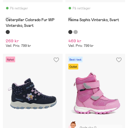
På nettlager
På nettlager
(0)
(1)
Caterpillar Colorado Fur WP
Reima Sophis Vintersko, Svart
Vintersko, Svart
269 kr
469 kr
Veil. Pris: 799 kr
Veil. Pris: 799 kr
Nyhet
Best i test
Outlet
Gode sko :)