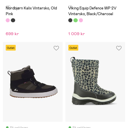
(6)
(1)
Nordbjørn Kalix Vintersko, Old
Viking Equip Defence WP 2V
Pink
Vintersko, Black/Charcoal
699 kr
1 009 kr
Outlet
Outlet
På nettlager
På nettlager