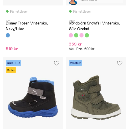
På nettlager
På nettlager
(0)
(36)
Disney Frozen Vintersko,
Nordbjörn Snowfall Vintersko,
Navy/Lilac
Wild Orchid
359 kr
519 kr
Veil. Pris: 699 kr
GORE-TEX
Vanntett
Outlet