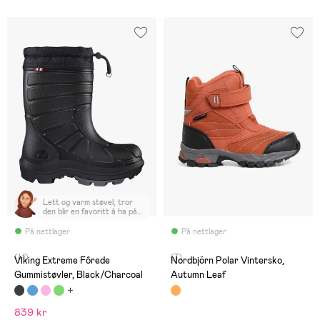
Lett og varm støvel, tror
den blir en favoritt å ha på
seg for 3 åringen!
På nettlager
På nettlager
(41)
(7)
Viking Extreme Fôrede
Nordbjörn Polar Vintersko,
Gummistøvler, Black/Charcoal
Autumn Leaf
839 kr