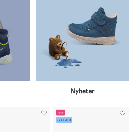
Nyheter
-44%
GORE-TEX