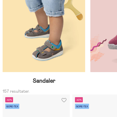
Sandaler
157 resultater.
-40%
-40%
GORE-TEX
GORE-TEX