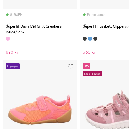
8 IGJEN
På nettlager
(0)
(5)
Superfit Dash Mid GTX Sneakers,
Superfit Fussbett Slippers,
Beige/Pink
679 kr
339 kr
Superpris
-13%
End of Season