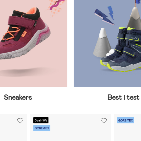
Sneakers
Best i test
Deal -16%
GORE-TEX
GORE-TEX