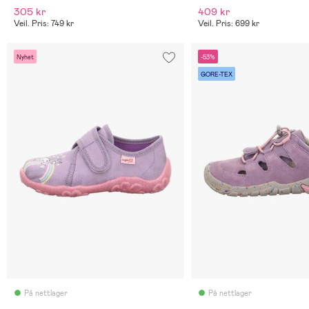
305 kr
409 kr
Veil. Pris: 749 kr
Veil. Pris: 699 kr
Nyhet
-53%
GORE-TEX
På nettlager
På nettlager