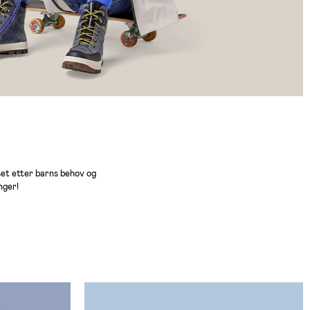
set etter barns behov og
nger!