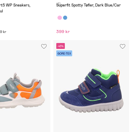
(3)
ort5 WP Sneakers,
Superfit Spotty Tøfler, Dark Blue/Car
ul
399 kr
99 kr
-45%
GORE-TEX