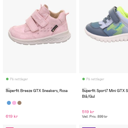
På nettlager
På nettlager
(2)
(0)
Superfit Breeze GTX Sneakers, Rosa
Superfit Sport7 Mini GTX 
Blå/Gul
519 kr
619 kr
Veil. Pris: 899 kr