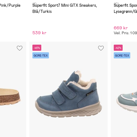
(1)
(0)
Pink/Purple
Superfit Sport7 Mini GTX Sneakers,
Superfit Sp
Blå/Turkis
Lysegrønn/G
669 kr
539 kr
Veil. Pris: 1 0
-46%
-42%
GORE-TEX
GORE-TEX