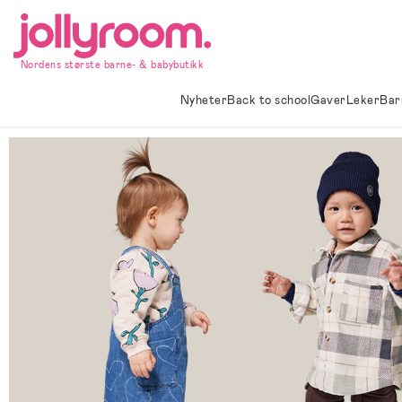
Hoppa
till
innehållet
Nordens største barne- & babybutikk
Nyheter
Back to school
Gaver
Leker
Bar