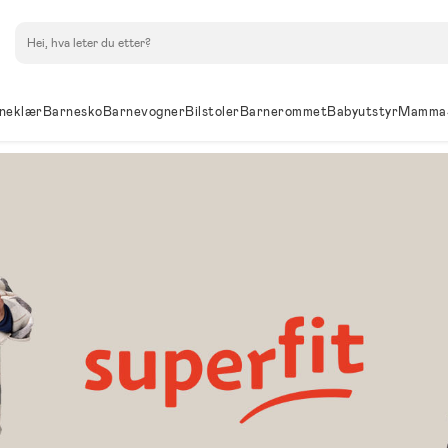
Søk
neklær
Barnesko
Barnevogner
Bilstoler
Barnerommet
Babyutstyr
Mamma