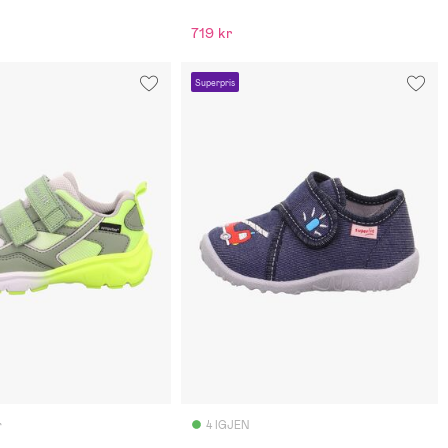
719 kr
Superpris
r
4 IGJEN