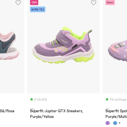
-38%
Nyhet
GORE-TEX
9 IGJEN
På nettlage
(0)
(1)
 Blå/Rosa
Superfit Jupiter GTX Sneakers,
Superfit Spo
Purple/Yellow
Purple/Mult