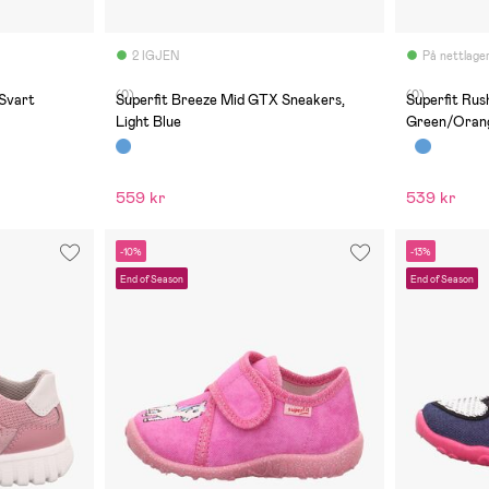
2 IGJEN
På nettlage
(0)
(0)
 Svart
Superfit Breeze Mid GTX Sneakers,
Superfit Rus
Light Blue
Green/Oran
559 kr
539 kr
-10%
-13%
End of Season
End of Season