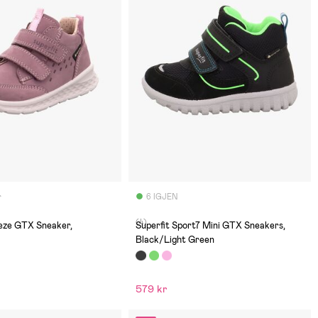
r
6 IGJEN
(4)
eeze GTX Sneaker,
Superfit Sport7 Mini GTX Sneakers,
Black/Light Green
579 kr