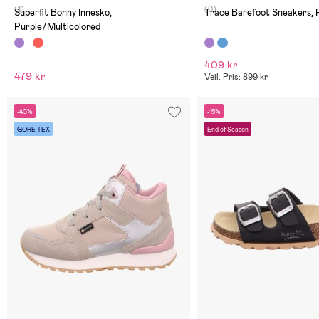
(1)
(0)
Superfit Bonny Innesko,
Trace Barefoot Sneakers, 
Purple/Multicolored
409 kr
479 kr
Veil. Pris: 899 kr
-40%
-15%
GORE-TEX
End of Season