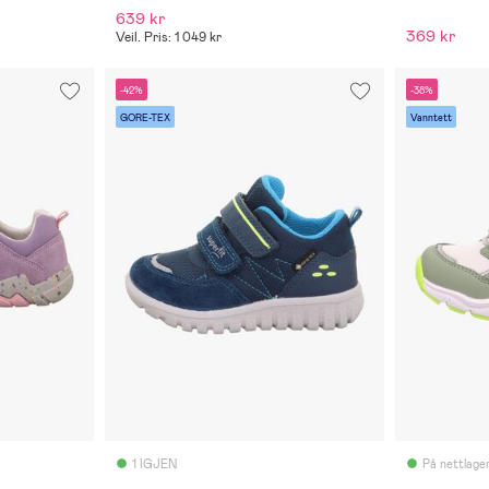
639 kr
369 kr
Veil. Pris: 1 049 kr
-42%
-38%
GORE-TEX
Vanntett
1 IGJEN
På nettlage