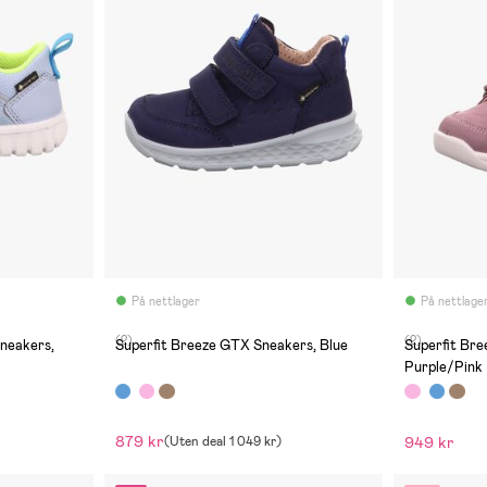
På nettlager
På nettlage
(2)
(2)
Sneakers,
Superfit Breeze GTX Sneakers, Blue
Superfit Br
Purple/Pink
879 kr
949 kr
(
Uten deal
1 049 kr
)