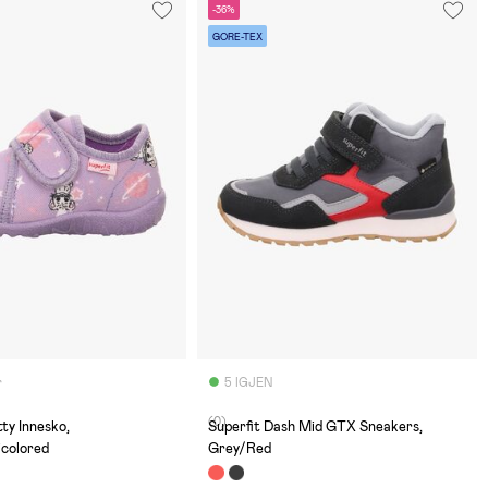
-36%
GORE-TEX
r
5 IGJEN
(0)
tty Innesko,
Superfit Dash Mid GTX Sneakers,
icolored
Grey/Red