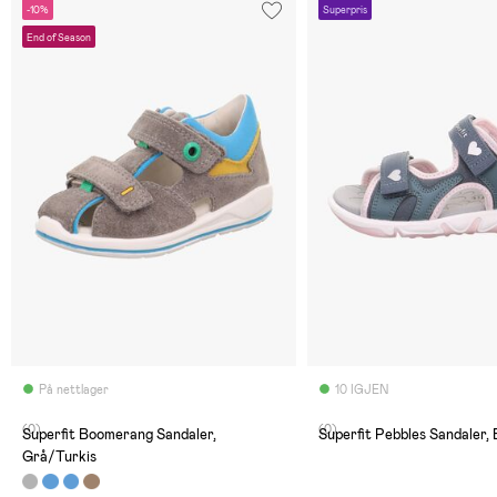
-10%
Superpris
End of Season
På nettlager
10 IGJEN
(0)
(0)
Superfit Boomerang Sandaler,
Superfit Pebbles Sandaler,
Grå/Turkis