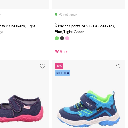
r
På nettlager
(4)
h WP Sneakers, Light
Superfit Sport7 Mini GTX Sneakers,
ge
Blue/Light Green
569 kr
-40%
GORE-TEX