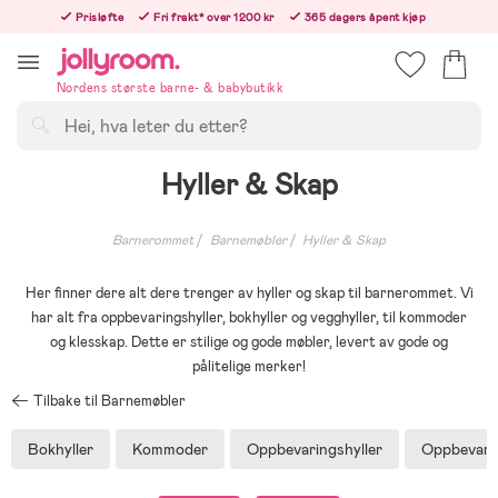
Hoppa
Prisløfte
Fri frakt* over 1200 kr
365 dagers åpent kjøp
till
Bestill i dag, så sender vi rett etter helligedagen
innehållet
Nordens største barne- & babybutikk
Søk
Hyller & Skap
Barnerommet
Barnemøbler
Hyller & Skap
Her finner dere alt dere trenger av hyller og skap til barnerommet. Vi
har alt fra oppbevaringshyller, bokhyller og vegghyller, til kommoder
og klesskap. Dette er stilige og gode møbler, levert av gode og
pålitelige merker!
Tilbake til Barnemøbler
Bokhyller
Kommoder
Oppbevaringshyller
Oppbevari