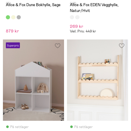
(5)
(48)
Alice & Fox Dune Bokhylle, Sage
Alice & Fox EDEN Vegghylle,
Natur/Hvit
269 kr
879 kr
Veil. Pris: 449 kr
Superpris
På nettlager
På nettlager