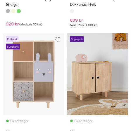
Greige
Dukkehus, Hvit
689 kr
929 kr
(
Medl.pris
769 kr
)
Veil. Pris: 1 199 kr
Fri frakt
Superpris
Superpris
På nettlager
På nettlager