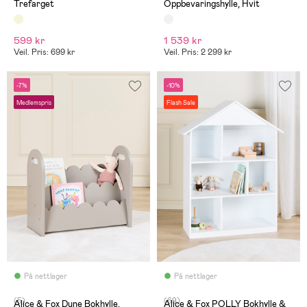
Trefarget
Oppbevaringshylle, Hvit
599 kr
1 539 kr
Veil. Pris: 699 kr
Veil. Pris: 2 299 kr
-7%
-10%
Medlemspris
Flash Sale
På nettlager
På nettlager
(5)
(69)
Alice & Fox Dune Bokhylle,
Alice & Fox POLLY Bokhylle &