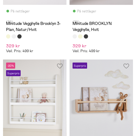
På nettlager
På nettlager
(79)
(79)
Minitude Vegghylle Brooklyn 3-
Minitude BROOKLYN
Plan, Natur/Hvit
Vegghylle, Hvit
329 kr
329 kr
Veil. Pris: 499 kr
Veil. Pris: 499 kr
-20%
Superpris
Superpris