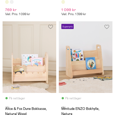
å forsøke å fikse det
(smarte jentungen) så da
ble vondt dessverre verre.
769 kr
1 099 kr
Og som hun gråt... Ikke
verdt prisen. Typisk 'made in
Veil. Pris: 1 099 kr
Veil. Pris: 1 399 kr
China'.
Superpris
På nettlager
På nettlager
(5)
(5)
Alice & Fox Dune Bokkasse,
Minitude ENZO Bokhylle,
Natural Wood
Nature