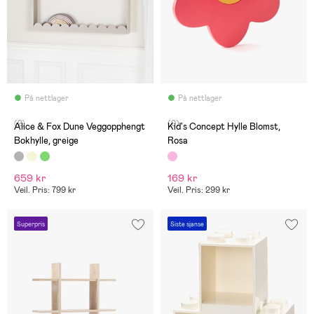
På nettlager
På nettlager
(2)
(0)
Alice & Fox Dune Veggopphengt
Kid's Concept Hylle Blomst,
Bokhylle, greige
Rosa
659 kr
169 kr
Veil. Pris: 799 kr
Veil. Pris: 299 kr
Superpris
Siste sjanse