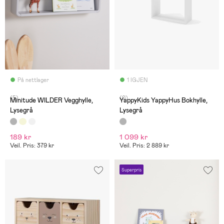
På nettlager
1 IGJEN
(5)
(0)
Minitude WILDER Vegghylle,
YappyKids YappyHus Bokhylle,
Lysegrå
Lysegrå
189 kr
1 099 kr
Veil. Pris: 379 kr
Veil. Pris: 2 889 kr
Superpris