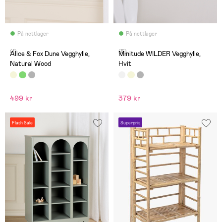
På nettlager
På nettlager
(1)
(5)
Alice & Fox Dune Vegghylle,
Minitude WILDER Vegghylle,
Natural Wood
Hvit
499 kr
379 kr
Flash Sale
Superpris