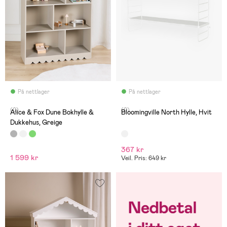
På nettlager
På nettlager
(0)
(0)
Alice & Fox Dune Bokhylle &
Bloomingville North Hylle, Hvit
Dukkehus, Greige
367 kr
1 599 kr
Veil. Pris: 649 kr