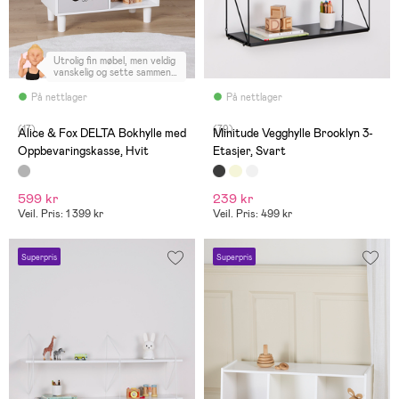
Utrolig fin møbel, men veldig
vanskelig og sette sammen!
Fikk det til tilslutt med god
hjelp, man må være to for å
På nettlager
På nettlager
sette dette sammen,
inkludert litt kreative
(17)
(79)
løsninger!!
Alice & Fox DELTA Bokhylle med
Minitude Vegghylle Brooklyn 3-
Oppbevaringskasse, Hvit
Etasjer, Svart
599 kr
239 kr
Veil. Pris: 1 399 kr
Veil. Pris: 499 kr
Superpris
Superpris