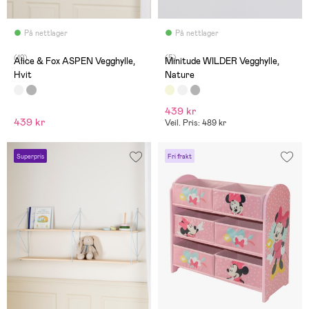
På nettlager
På nettlager
(12)
(5)
Alice & Fox ASPEN Vegghylle,
Minitude WILDER Vegghylle,
Hvit
Nature
439 kr
439 kr
Veil. Pris: 489 kr
Superpris
Fri frakt