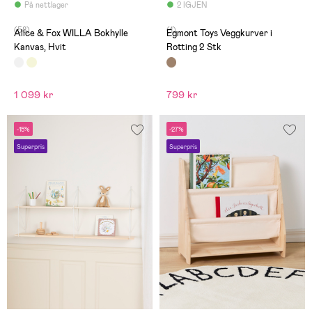
På nettlager
2 IGJEN
(58)
(1)
Alice & Fox WILLA Bokhylle
Egmont Toys Veggkurver i
Kanvas, Hvit
Rotting 2 Stk
1 099 kr
799 kr
-15%
-27%
Superpris
Superpris