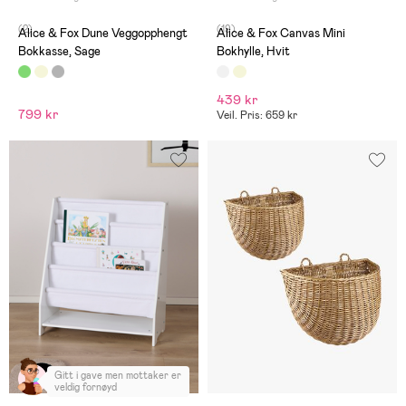
(2)
(19)
Alice & Fox Dune Veggopphengt
Alice & Fox Canvas Mini
Bokkasse, Sage
Bokhylle, Hvit
439 kr
799 kr
Veil. Pris: 659 kr
Gitt i gave men mottaker er
veldig fornøyd