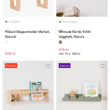
5 IGJEN
På nettlager
(0)
(5)
Hübsch Magasinholder Market,
Minitude Nordic KIAN
Natural
Vegghylle, Nature
219 kr
559 kr
Veil. Pris: 599 kr
Flash Sale
Superpris