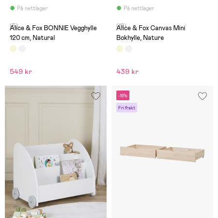
På nettlager
På nettlager
(5)
(19)
Alice & Fox BONNIE Vegghylle
Alice & Fox Canvas Mini
120 cm, Natural
Bokhylle, Nature
549 kr
439 kr
-19%
Fri frakt