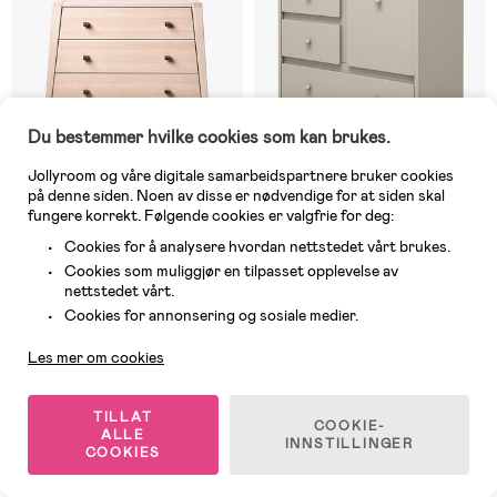
Du bestemmer hvilke cookies som kan brukes.
Jollyroom og våre digitale samarbeidspartnere bruker cookies
på denne siden. Noen av disse er nødvendige for at siden skal
fungere korrekt. Følgende cookies er valgfrie for deg:
Cookies for å analysere hvordan nettstedet vårt brukes.
2 IGJEN
1 IGJEN
Cookies som muliggjør en tilpasset opplevelse av
(0)
(0)
nettstedet vårt.
Leander Linea Kommode, Beech
Wood Luck Babushka Kommode,
Kundeservice
Olive
Cookies for annonsering og sosiale medier.
Les mer om cookies
11 599 kr
5 559 kr
TILLAT
COOKIE-
ALLE
INNSTILLINGER
COOKIES