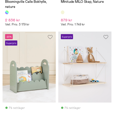
(1)
(0)
Bloomingville Calle Bokhylle,
Minitude MILO Skap, Nature
nature
2 836 kr
879 kr
Veil. Pris: 3 179 kr
Veil. Pris: 1 749 kr
-20%
Superpris
Superpris
På nettlager
På nettlager