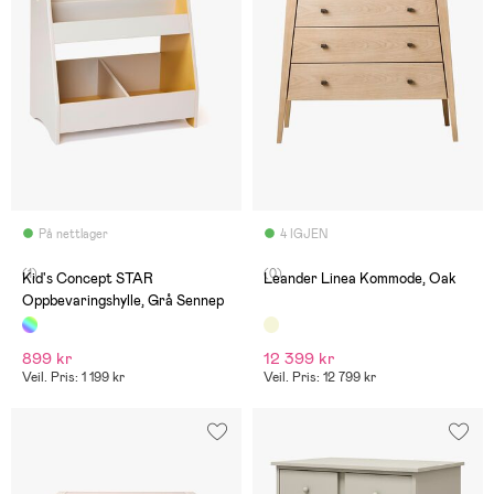
På nettlager
4 IGJEN
(1)
(0)
Kid's Concept STAR
Leander Linea Kommode, Oak
Oppbevaringshylle, Grå Sennep
899 kr
12 399 kr
Veil. Pris: 1 199 kr
Veil. Pris: 12 799 kr