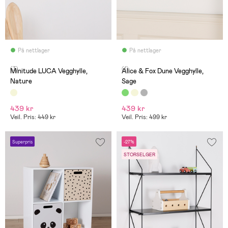
På nettlager
På nettlager
(3)
(1)
Minitude LUCA Vegghylle,
Alice & Fox Dune Vegghylle,
Nature
Sage
439 kr
439 kr
Veil. Pris: 449 kr
Veil. Pris: 499 kr
Superpris
-27%
STORSELGER