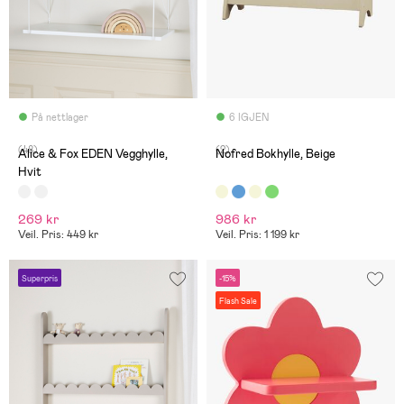
På nettlager
6 IGJEN
(48)
(2)
Alice & Fox EDEN Vegghylle,
Nofred Bokhylle, Beige
Hvit
269 kr
986 kr
Veil. Pris: 449 kr
Veil. Pris: 1 199 kr
Superpris
-15%
Flash Sale