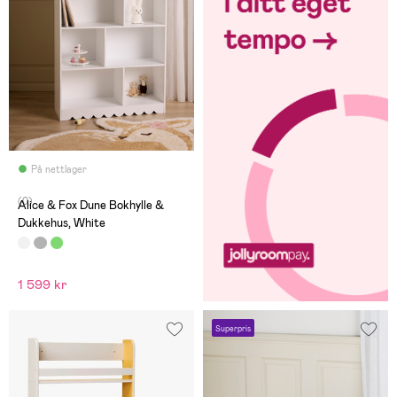
På nettlager
(0)
Alice & Fox Dune Bokhylle &
Dukkehus, White
1 599 kr
Superpris