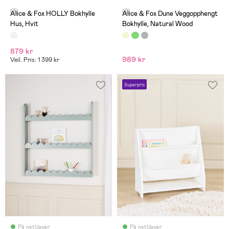
(3)
(2)
Alice & Fox HOLLY Bokhylle
Alice & Fox Dune Veggopphengt
Hus, Hvit
Bokhylle, Natural Wood
879 kr
989 kr
Veil. Pris: 1 399 kr
Superpris
På nettlager
På nettlager