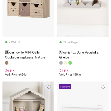
9 IGJEN
På nettlager
(0)
(1)
Bloomingville MINI Calle
Alice & Fox Dune Vegghylle,
Oppbevaringskasse, Nature
Greige
349 kr
379 kr
Veil. Pris: 449 kr
Veil. Pris: 499 kr
Superpris