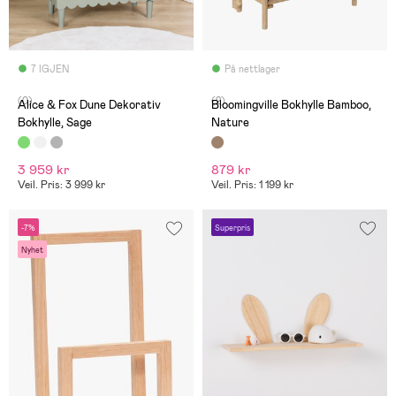
7 IGJEN
På nettlager
(0)
(2)
Alice & Fox Dune Dekorativ
Bloomingville Bokhylle Bamboo,
Bokhylle, Sage
Nature
3 959 kr
879 kr
Veil. Pris: 3 999 kr
Veil. Pris: 1 199 kr
-7%
Superpris
Nyhet