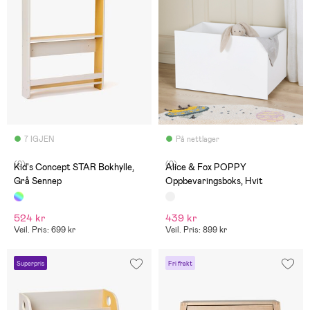
7 IGJEN
På nettlager
(0)
(0)
Kid's Concept STAR Bokhylle,
Alice & Fox POPPY
Grå Sennep
Oppbevaringsboks, Hvit
524 kr
439 kr
Veil. Pris: 699 kr
Veil. Pris: 899 kr
Superpris
Fri frakt