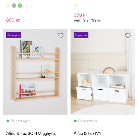
659 kr
899 kr
Veil. Pris: 799 kr
Superpris
Superpris
På nettlager
På nettlager
(85)
(6)
Alice & Fox SOFI Vegghylle,
Alice & Fox IVY