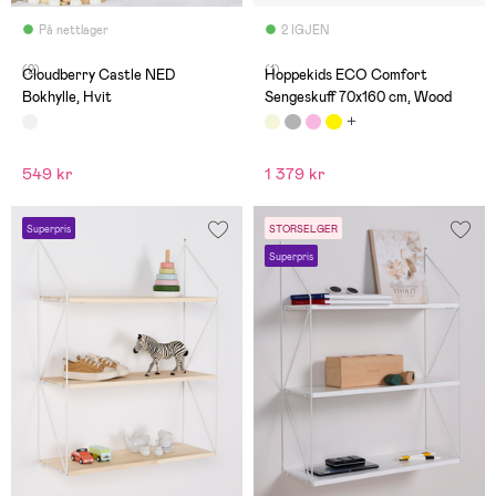
På nettlager
2 IGJEN
(2)
(1)
Cloudberry Castle NED
Hoppekids ECO Comfort
Bokhylle, Hvit
Sengeskuff 70x160 cm, Wood
549 kr
1 379 kr
Superpris
STORSELGER
Superpris