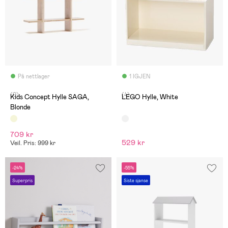
På nettlager
1 IGJEN
(0)
(4)
Kids Concept Hylle SAGA,
LEGO Hylle, White
Blonde
709 kr
529 kr
Veil. Pris: 999 kr
-24%
-55%
Superpris
Siste sjanse