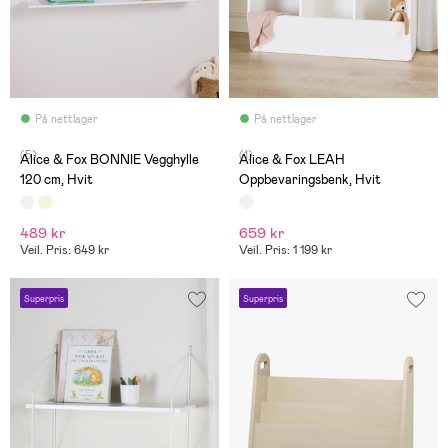
På nettlager
På nettlager
(5)
(1)
Alice & Fox BONNIE Vegghylle
Alice & Fox LEAH
120 cm, Hvit
Oppbevaringsbenk, Hvit
489 kr
659 kr
Veil. Pris: 649 kr
Veil. Pris: 1 199 kr
Superpris
Superpris