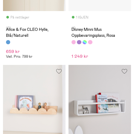
På nettlager
1 IGJEN
(0)
(1)
Alice & Fox CLEO Hylle,
Disney Minni Mus
Blå/Naturell
Oppbevaringsplass, Rosa
659 kr
1 249 kr
Veil. Pris: 799 kr