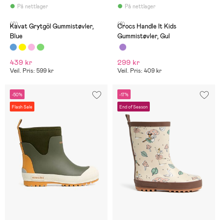
På nettlager
På nettlager
(0)
(8)
Kavat Grytgöl Gummistøvler,
Crocs Handle It Kids
Blue
Gummistøvler, Gul
439 kr
299 kr
Veil. Pris: 599 kr
Veil. Pris: 409 kr
-50%
-17%
Flash Sale
End of Season