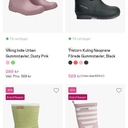
På nettlager
På nettlager
(0)
(5)
Viking Indie Urban
Tretorn Kuling Neoprene
Gummistøvler, Dusty Pink
Fôrede Gummistøvler, Black
289 kr
529 kr
Veil. Pris: 569 kr
(
Uten deal
629 kr
)
-10%
-10%
End of Season
End of Season