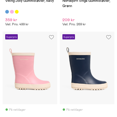
Viking Jolly Gummistøvler, Navy
Nordbjörn Vinga Gummistøvler,
Grønn
359 kr
209 kr
Veil. Pris: 499 kr
Veil. Pris: 269 kr
Superpris
Superpris
På nettlager
På nettlager