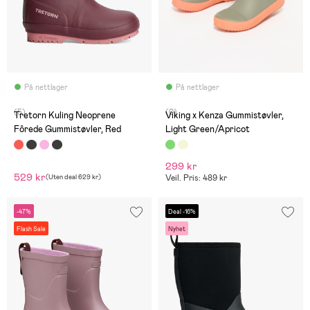
På nettlager
På nettlager
(5)
(0)
Tretorn Kuling Neoprene
Viking x Kenza Gummistøvler,
Fôrede Gummistøvler, Red
Light Green/Apricot
299 kr
529 kr
(
Uten deal
629 kr
)
Veil. Pris: 489 kr
-47%
Deal -16%
Flash Sale
Nyhet