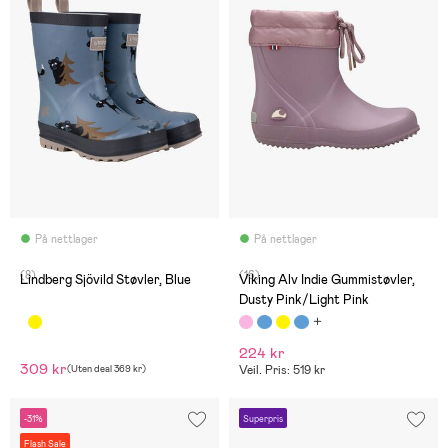
På nettlager
På nettlager
(8)
(16)
Lindberg Sjövild Støvler, Blue
Viking Alv Indie Gummistøvler,
Dusty Pink/Light Pink
224 kr
309 kr
(
Uten deal
369 kr
)
Veil. Pris: 519 kr
-31%
Superpris
Flash Sale