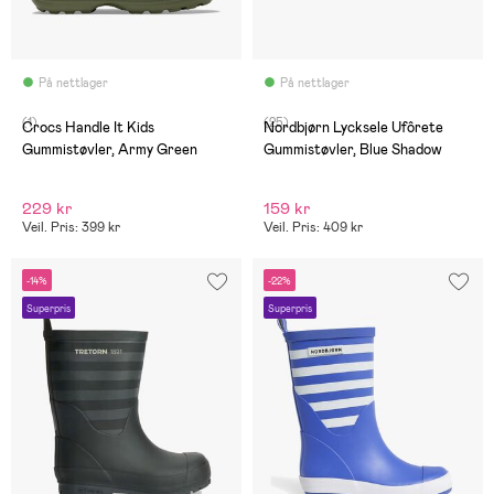
På nettlager
På nettlager
(1)
(25)
Crocs Handle It Kids
Nordbjørn Lycksele Ufôrete
Gummistøvler, Army Green
Gummistøvler, Blue Shadow
229 kr
159 kr
Veil. Pris: 399 kr
Veil. Pris: 409 kr
-14%
-22%
Superpris
Superpris