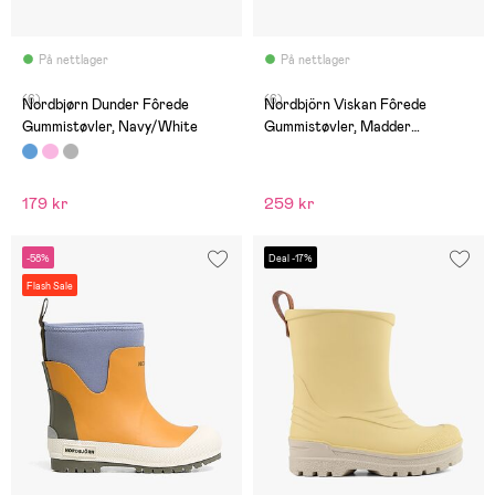
På nettlager
På nettlager
(6)
(6)
Nordbjørn Dunder Fôrede
Nordbjörn Viskan Fôrede
Gummistøvler, Navy/White
Gummistøvler, Madder
Brown/Rose Dawn/Inca Gold
179 kr
259 kr
-58%
Deal -17%
Flash Sale