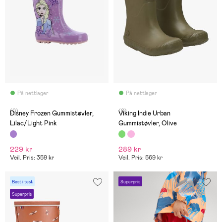
På nettlager
På nettlager
(0)
(0)
Disney Frozen Gummistøvler,
Viking Indie Urban
Lilac/Light Pink
Gummistøvler, Olive
229 kr
289 kr
Veil. Pris: 359 kr
Veil. Pris: 569 kr
Best i test
Superpris
Superpris