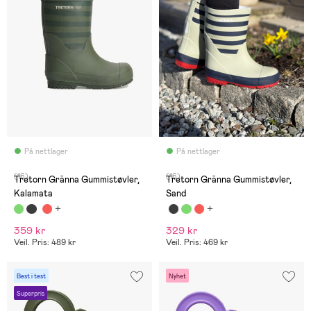
På nettlager
På nettlager
(16)
(16)
Tretorn Gränna Gummistøvler,
Tretorn Gränna Gummistøvler,
Kalamata
Sand
359 kr
329 kr
Veil. Pris: 489 kr
Veil. Pris: 469 kr
Best i test
Nyhet
Superpris