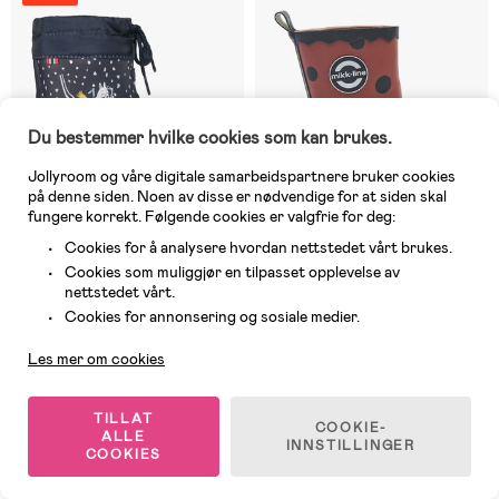
Du bestemmer hvilke cookies som kan brukes.
Jollyroom og våre digitale samarbeidspartnere bruker cookies
på denne siden. Noen av disse er nødvendige for at siden skal
fungere korrekt. Følgende cookies er valgfrie for deg:
Cookies for å analysere hvordan nettstedet vårt brukes.
Cookies som muliggjør en tilpasset opplevelse av
På nettlager
På nettlager
nettstedet vårt.
Kundeservice
Cookies for annonsering og sosiale medier.
(1)
(0)
Viking Alv Indie Moomin Fôrede
Mikk-Line Barefoot Ladybug
Gummistøvler, Navy
Gummistøvler, Henna
Les mer om cookies
469 kr
339 kr
TILLAT
Veil. Pris: 699 kr
Veil. Pris: 429 kr
COOKIE-
ALLE
INNSTILLINGER
COOKIES
-32%
-11%