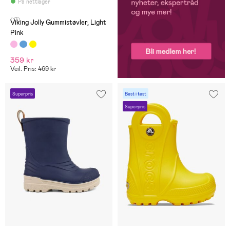
På nettlager
(17)
Viking Jolly Gummistøvler, Light
Pink
359 kr
Veil. Pris: 469 kr
Superpris
Best i test
Superpris