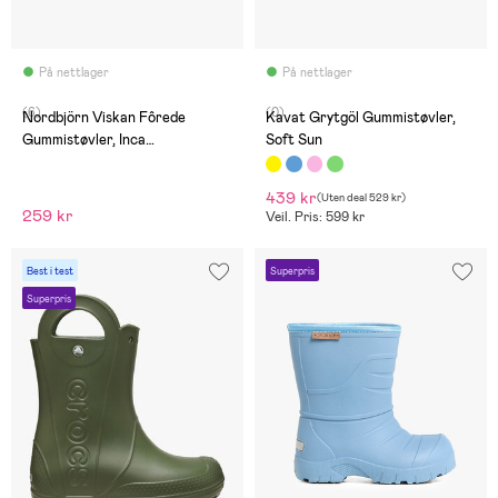
På nettlager
På nettlager
(6)
(0)
Nordbjörn Viskan Fôrede
Kavat Grytgöl Gummistøvler,
Gummistøvler, Inca
Soft Sun
Gold/Stonewash/Deep Depths
439 kr
(
Uten deal
529 kr
)
259 kr
Veil. Pris: 599 kr
Best i test
Superpris
Superpris