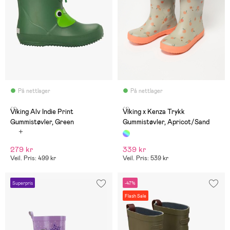
På nettlager
På nettlager
(1)
(1)
Viking Alv Indie Print
Viking x Kenza Trykk
Gummistøvler, Green
Gummistøvler, Apricot/Sand
279 kr
339 kr
Veil. Pris: 499 kr
Veil. Pris: 539 kr
Superpris
-47%
Flash Sale