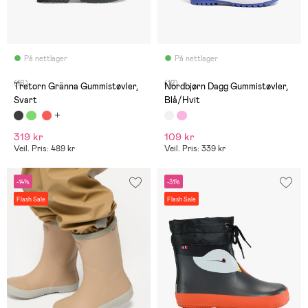
På nettlager
På nettlager
(16)
(12)
Tretorn Gränna Gummistøvler,
Nordbjørn Dagg Gummistøvler,
Svart
Blå/Hvit
319 kr
109 kr
Veil. Pris: 489 kr
Veil. Pris: 339 kr
-14%
-31%
Flash Sale
Flash Sale