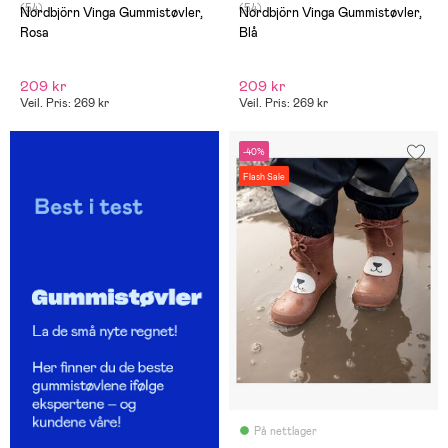
(54)
(54)
Nordbjörn Vinga Gummistøvler,
Nordbjörn Vinga Gummistøvler,
Rosa
Blå
209 kr
209 kr
Veil. Pris: 269 kr
Veil. Pris: 269 kr
-40%
Flash Sale
På nettlager