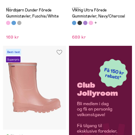
(6)
(325)
Nordbjørn Dunder Fôrede
Viking Ultra Fôrede
Gummistøvler, Fuschia/White
Gummistøvler, Navy/Charcoal
169 kr
689 kr
Best i test
Superpris