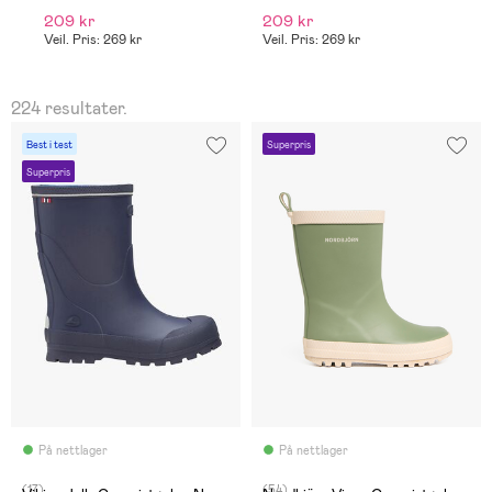
209 kr
209 kr
2
Veil. Pris: 269 kr
Veil. Pris: 269 kr
Ve
224 resultater.
Best i test
Superpris
Superpris
På nettlager
På nettlager
(17)
(54)