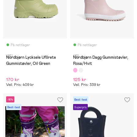
På nettlager
På nettlager
(25)
(12)
Nordbjørn Lycksele Ufôrete
Nordbjørn Dagg Gummistøvler,
Gummistøvler, Oil Green
Rosa/Hvit
170 kr
125 kr
Veil. Pris: 409 kr
Veil. Pris: 339 kr
-16%
Best i test
Best i test
Superpris