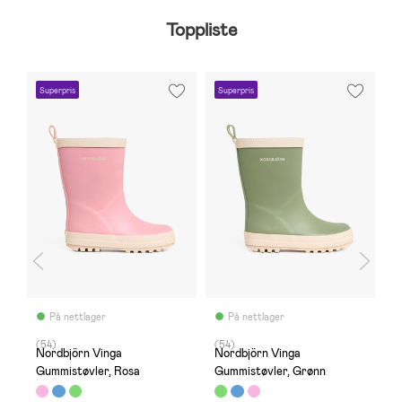
Toppliste
Superpris
Superpris
S
På nettlager
På nettlager
(54)
(54)
(
Nordbjörn Vinga
Nordbjörn Vinga
N
Gummistøvler, Rosa
Gummistøvler, Grønn
G