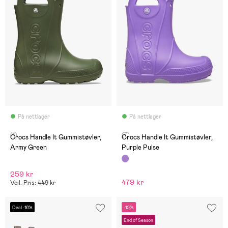
På nettlager
På nettlager
(1)
(7)
Crocs Handle It Gummistøvler,
Crocs Handle It Gummistøvler,
Army Green
Purple Pulse
259 kr
479 kr
Veil. Pris: 449 kr
Deal -16%
-10%
End of Season