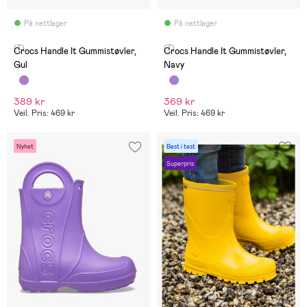
På nettlager
På nettlager
(7)
(7)
Crocs Handle It Gummistøvler,
Crocs Handle It Gummistøvler,
Gul
Navy
389 kr
369 kr
Veil. Pris: 469 kr
Veil. Pris: 469 kr
Nyhet
Best i test
Superpris