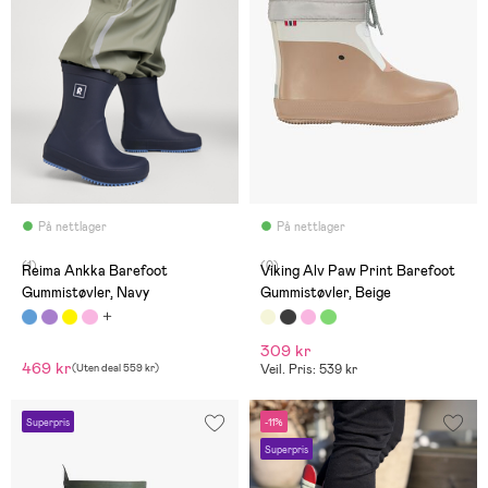
På nettlager
På nettlager
(1)
(0)
Reima Ankka Barefoot
Viking Alv Paw Print Barefoot
Gummistøvler, Navy
Gummistøvler, Beige
309 kr
469 kr
(
Uten deal
559 kr
)
Veil. Pris: 539 kr
Superpris
-11%
Superpris