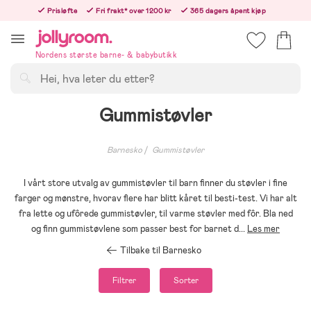
Hoppa
Prisløfte
Fri frakt* over 1200 kr
365 dagers åpent kjøp
till
Bestillinger etter 12:00 sendes neste hverdag!
innehållet
Nordens største barne- & babybutikk
Søk
Gummistøvler
Barnesko
Gummistøvler
I vårt store utvalg av gummistøvler til barn finner du støvler i fine
farger og mønstre, hvorav flere har blitt kåret til besti-test. Vi har alt
fra lette og ufôrede gummistøvler, til varme støvler med fôr. Bla ned
og finn gummistøvlene som passer best for barnet d
...
Les mer
Tilbake til Barnesko
Filtrer
Sorter