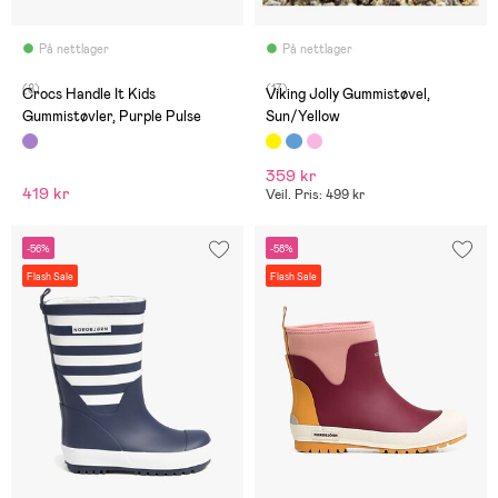
På nettlager
På nettlager
(8)
(17)
Crocs Handle It Kids
Viking Jolly Gummistøvel,
Gummistøvler, Purple Pulse
Sun/Yellow
359 kr
419 kr
Veil. Pris: 499 kr
-56%
-58%
Flash Sale
Flash Sale