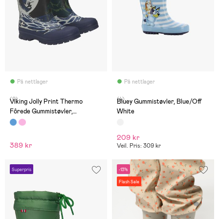
På nettlager
På nettlager
(0)
(4)
Viking Jolly Print Thermo
Bluey Gummistøvler, Blue/Off
Fôrede Gummistøvler,
White
Blue/Multi
209 kr
389 kr
Veil. Pris: 309 kr
Superpris
-13%
Flash Sale