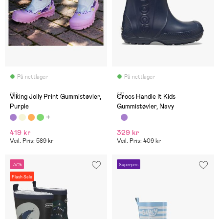
På nettlager
På nettlager
(6)
(8)
Viking Jolly Print Gummistøvler,
Crocs Handle It Kids
Purple
Gummistøvler, Navy
419 kr
329 kr
Veil. Pris: 589 kr
Veil. Pris: 409 kr
-37%
Superpris
Flash Sale