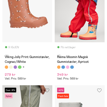
9 IGJEN
På nettlager
(6)
(2)
Viking Jolly Print Gummistøvler,
Reima Moomin Magisk
Cognac/White
Gummistøvler, Apricot
279 kr
349 kr
Veil. Pris: 589 kr
Veil. Pris: 569 kr
Deal -16%
-40%
Nyhet
Flash Sale