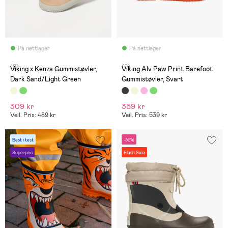
På nettlager
På nettlager
(0)
(0)
Viking x Kenza Gummistøvler,
Viking Alv Paw Print Barefoot
Dark Sand/Light Green
Gummistøvler, Svart
309 kr
359 kr
Veil. Pris: 489 kr
Veil. Pris: 539 kr
Best i test
-35%
Superpris
Flash Sale