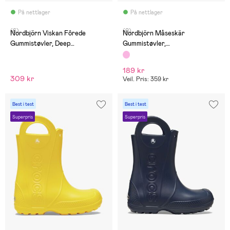
På nettlager
På nettlager
(6)
(0)
Nordbjörn Viskan Fôrede
Nordbjörn Måseskär
Gummistøvler, Deep
Gummistøvler,
Depths/Inca Gold
Brun/Eventyrvesen
189 kr
309 kr
Veil. Pris: 359 kr
Best i test
Best i test
Superpris
Superpris