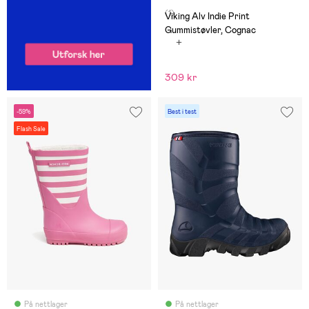
(1)
Viking Alv Indie Print
Gummistøvler, Cognac
309 kr
-59%
Best i test
Flash Sale
På nettlager
På nettlager