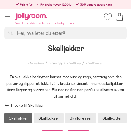
Hoppa
Prisløfte
Fri frakt* over 1200 kr
365 dagers åpent kjøp
till
Bestillinger etter 12:00 sendes neste hverdag!
innehållet
Nordens største barne- & babybutikk
Søk
Skalljakker
Barneklær
Yttertøy
Skallklær
Skalljakker
En skalljakke beskytter barnet mot vind og regn, samtidig som den
puster og slipper ut fukt. I vårt brede sortiment finner du skalljakker i
flere farger og størrelser. Bla ned og finn den perfekte allværsjakken
til barnet ditt!
Tilbake til Skallklær
Skalljakker
Skallbukser
Skalldresser
Skallvotter