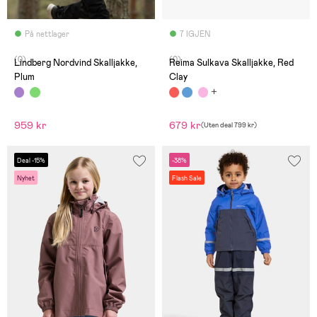
På nettlager
7 IGJEN
(0)
(0)
Lindberg Nordvind Skalljakke,
Reima Sulkava Skalljakke, Red
Plum
Clay
959 kr
679 kr
(
Uten deal
799 kr
)
Deal -15%
-38%
Nyhet
Flash Sale