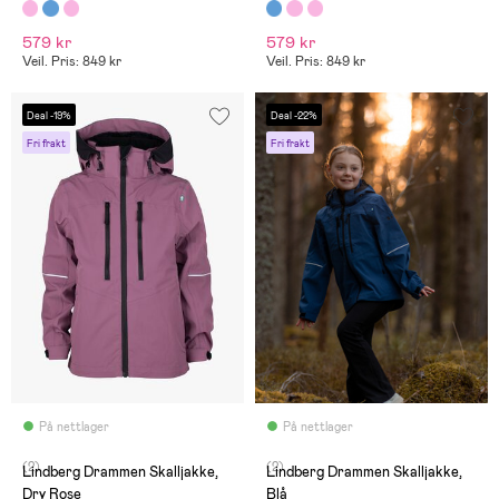
579 kr
579 kr
Veil. Pris: 849 kr
Veil. Pris: 849 kr
Deal -19%
Deal -22%
Fri frakt
Fri frakt
På nettlager
På nettlager
(2)
(2)
Lindberg Drammen Skalljakke,
Lindberg Drammen Skalljakke,
Dry Rose
Blå