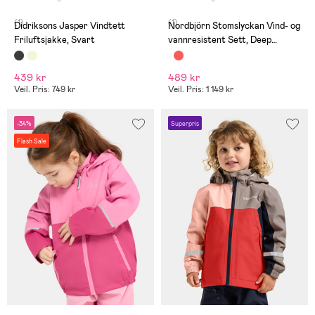
(1)
(1)
Didriksons Jasper Vindtett
Nordbjörn Stomslyckan Vind- og
Friluftsjakke, Svart
vannresistent Sett, Deep
Depths
439 kr
489 kr
Veil. Pris: 749 kr
Veil. Pris: 1 149 kr
-34%
Superpris
Flash Sale