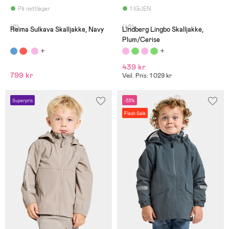
På nettlager
1 IGJEN
(0)
(40)
Reima Sulkava Skalljakke, Navy
Lindberg Lingbo Skalljakke,
Plum/Cerise
439 kr
799 kr
Veil. Pris: 1 029 kr
Superpris
-33%
Flash Sale