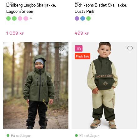
(40)
(2)
Lindberg Lingbo Skalljakke,
Didriksons Bladet Skalljakke,
Lagoon/Green
Dusty Pink
1 059 kr
499 kr
-11%
Flash Sale
På nettlager
På nettlager