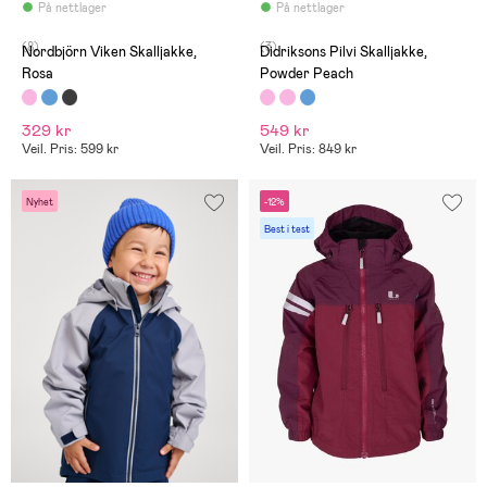
På nettlager
På nettlager
(8)
(3)
Nordbjörn Viken Skalljakke,
Didriksons Pilvi Skalljakke,
Rosa
Powder Peach
329 kr
549 kr
Veil. Pris: 599 kr
Veil. Pris: 849 kr
Nyhet
-12%
Best i test