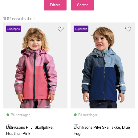
Filtrer
Sorter
102 resultater.
Superpris
Superpris
På nettlager
På nettlager
(3)
(3)
Didriksons Pilvi Skalljakke,
Didriksons Pilvi Skalljakke, Blue
Heather Pink
Fog