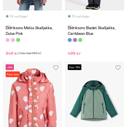
På nettlager
På nettlager
(0)
(2)
Didriksons Meliss Skalljakke,
Didriksons Bladet Skalljakke,
Dulse Pink
Caribbean Blue
849 kr
499 kr
(
Uten deal
999 kr
)
-45%
Deal -15%
Flash Sale