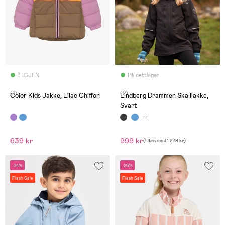
7 IGJEN
På nettlager
(1)
(2)
Color Kids Jakke, Lilac Chiffon
Lindberg Drammen Skalljakke,
Svart
639 kr
999 kr
(
Uten deal
1 239 kr
)
-34%
-25%
Flash Sale
Flash Sale