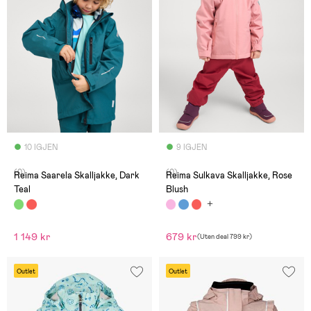
10 IGJEN
9 IGJEN
(0)
(0)
Reima Saarela Skalljakke, Dark
Reima Sulkava Skalljakke, Rose
Teal
Blush
1 149 kr
679 kr
(
Uten deal
799 kr
)
Outlet
Outlet