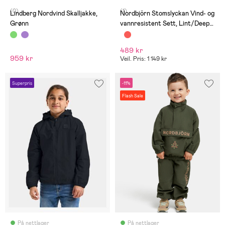
(0)
(1)
Lindberg Nordvind Skalljakke,
Nordbjörn Stomslyckan Vind- og
Grønn
vannresistent Sett, Lint/Deep
Depths
489 kr
959 kr
Veil. Pris: 1 149 kr
Superpris
-11%
Flash Sale
På nettlager
På nettlager