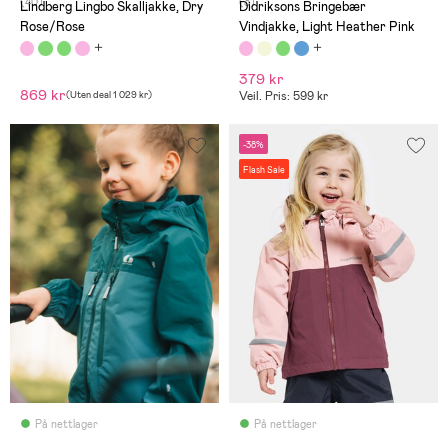
(40)
(3)
Lindberg Lingbo Skalljakke, Dry
Didriksons Bringebær
Rose/Rose
Vindjakke, Light Heather Pink
379 kr
869 kr
(
Uten deal
1 029 kr
)
Veil. Pris: 599 kr
-38%
Flash Sale
På nettlager
På nettlager