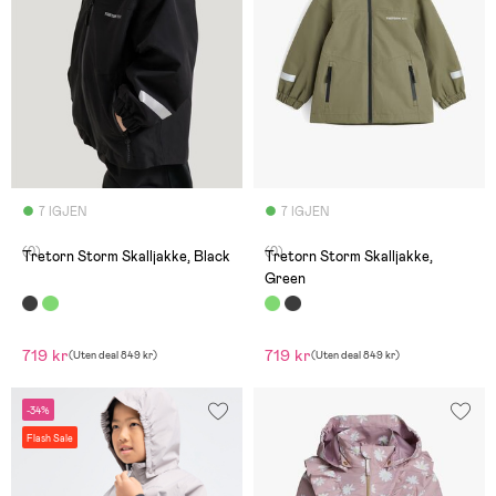
7 IGJEN
7 IGJEN
(0)
(0)
Tretorn Storm Skalljakke, Black
Tretorn Storm Skalljakke,
Green
719 kr
719 kr
(
Uten deal
849 kr
)
(
Uten deal
849 kr
)
-34%
Flash Sale