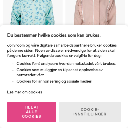
Du bestemmer hvilke cookies som kan brukes.
Jollyroom og våre digitale samarbeidspartnere bruker cookies
på denne siden. Noen av disse er nødvendige for at siden skal
fungere korrekt. Følgende cookies er valgfrie for deg:
Cookies for å analysere hvordan nettstedet vårt brukes.
På nettlager
1 IGJEN
Cookies som muliggjør en tilpasset opplevelse av
(3)
(0)
nettstedet vårt.
Didriksons Norma Skalljakke,
Lindberg Luna Skalljakke, Rose
Kundeservice
Doodle Pale Mint
Cookies for annonsering og sosiale medier.
Les mer om cookies
349 kr
319 kr
Veil. Pris: 749 kr
Veil. Pris: 799 kr
TILLAT
COOKIE-
ALLE
INNSTILLINGER
COOKIES
1
/
2