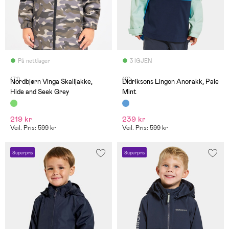
På nettlager
3 IGJEN
(71)
(0)
Nordbjørn Vinga Skalljakke,
Didriksons Lingon Anorakk, Pale
Hide and Seek Grey
Mint
219 kr
239 kr
Veil. Pris: 599 kr
Veil. Pris: 599 kr
Superpris
Superpris