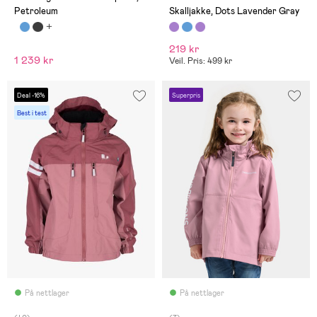
Petroleum
Skalljakke, Dots Lavender Gray
219 kr
1 239 kr
Veil. Pris: 499 kr
Deal -16%
Superpris
Best i test
På nettlager
På nettlager