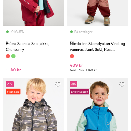
10 IGJEN
På nettlager
(0)
(1)
Reima Saarela Skalljakke,
Nordbjörn Stomslyckan Vind- og
Cranberry
vannresistent Sett, Rose
Dawn/Madder Brown
489 kr
1 149 kr
Veil. Pris: 1 149 kr
-31%
-11%
Flash Sale
End of Season