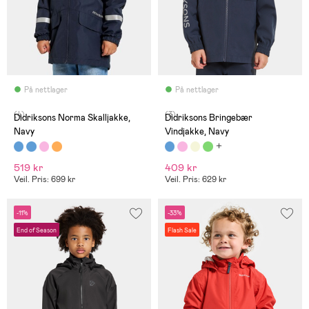
På nettlager
På nettlager
(4)
(3)
Didriksons Norma Skalljakke,
Didriksons Bringebær
Navy
Vindjakke, Navy
519 kr
409 kr
Veil. Pris: 699 kr
Veil. Pris: 629 kr
-11%
-33%
End of Season
Flash Sale