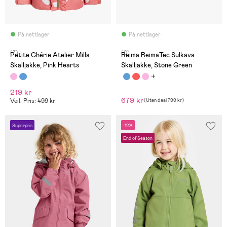
På nettlager
På nettlager
(7)
(0)
Petite Chérie Atelier Milla
Reima ReimaTec Sulkava
Skalljakke, Pink Hearts
Skalljakke, Stone Green
219 kr
679 kr
Veil. Pris: 499 kr
(
Uten deal
799 kr
)
Superpris
-12%
End of Season