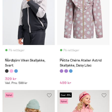
På nettlager
På nettlager
(8)
(9)
Nordbjörn Viken Skalljakke,
Petite Chérie Atelier Astrid
Svart
Skalljakke, Daisy Lilac
329 kr
499 kr
Veil. Pris: 599 kr
Nyhet
Deal -15%
Nyhet