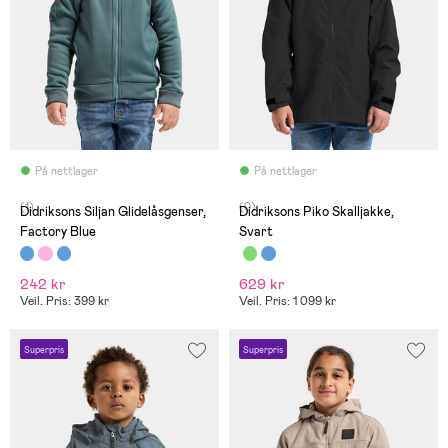
På nettlager
På nettlager
(1)
(0)
Didriksons Siljan Glidelåsgenser,
Didriksons Piko Skalljakke,
Factory Blue
Svart
242 kr
629 kr
Veil. Pris: 399 kr
Veil. Pris: 1 099 kr
Superpris
Superpris