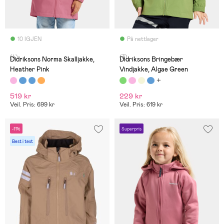
10 IGJEN
På nettlager
(4)
(3)
Didriksons Norma Skalljakke,
Didriksons Bringebær
Heather Pink
Vindjakke, Algae Green
519 kr
229 kr
Veil. Pris: 699 kr
Veil. Pris: 619 kr
-11%
Superpris
Best i test