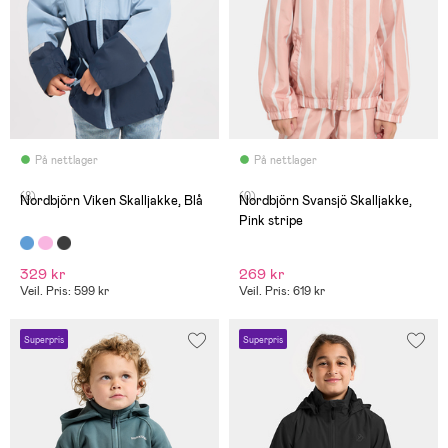
På nettlager
På nettlager
(8)
(0)
Nordbjörn Viken Skalljakke, Blå
Nordbjörn Svansjö Skalljakke,
Pink stripe
329 kr
269 kr
Veil. Pris: 599 kr
Veil. Pris: 619 kr
Superpris
Superpris