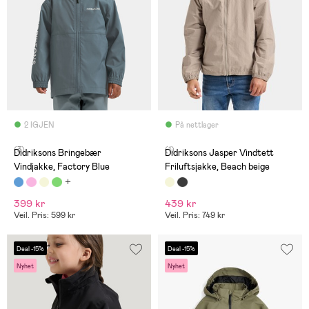
2 IGJEN
På nettlager
(3)
(1)
Didriksons Bringebær
Didriksons Jasper Vindtett
Vindjakke, Factory Blue
Friluftsjakke, Beach beige
399 kr
439 kr
Veil. Pris: 599 kr
Veil. Pris: 749 kr
Deal -15%
Deal -15%
Nyhet
Nyhet