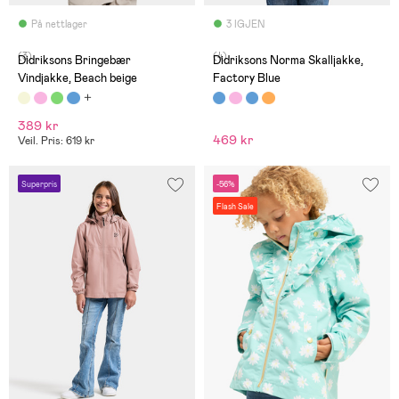
På nettlager
3 IGJEN
(3)
(4)
Didriksons Bringebær
Didriksons Norma Skalljakke,
Vindjakke, Beach beige
Factory Blue
389 kr
469 kr
Veil. Pris: 619 kr
Superpris
-56%
Flash Sale