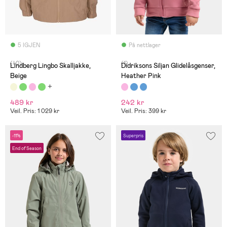
5 IGJEN
På nettlager
(40)
(1)
Lindberg Lingbo Skalljakke,
Didriksons Siljan Glidelåsgenser,
Beige
Heather Pink
489 kr
242 kr
Veil. Pris: 1 029 kr
Veil. Pris: 399 kr
-11%
Superpris
End of Season