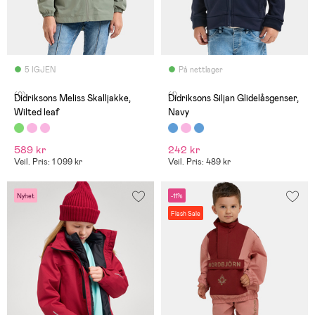
5 IGJEN
På nettlager
(0)
(1)
Didriksons Meliss Skalljakke,
Didriksons Siljan Glidelåsgenser,
Wilted leaf
Navy
589 kr
242 kr
Veil. Pris: 1 099 kr
Veil. Pris: 489 kr
Nyhet
-11%
Flash Sale