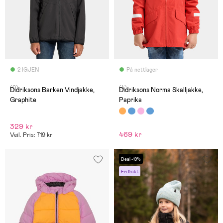
2 IGJEN
På nettlager
(0)
(4)
Didriksons Barken Vindjakke,
Didriksons Norma Skalljakke,
Graphite
Paprika
329 kr
469 kr
Veil. Pris: 719 kr
Deal -19%
Fri frakt