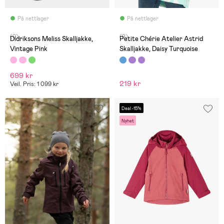
På nettlager
På nettlager
(0)
(9)
Didriksons Meliss Skalljakke,
Petite Chérie Atelier Astrid
Vintage Pink
Skalljakke, Daisy Turquoise
699 kr
219 kr
Veil. Pris: 1 099 kr
Deal -15%
Nyhet