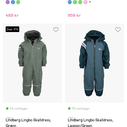
489 kr
959 kr
Deal -17%
På nettlager
På nettlager
(37)
(37)
Lindberg Lingbo Skalldress,
Lindberg Lingbo Skalldress,
Grønn
Lagoon/Green