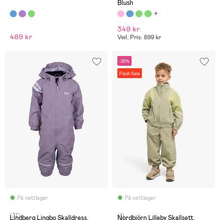
Blush
349 kr
489 kr
Veil. Pris: 899 kr
-35%
Flash Sale
På nettlager
På nettlager
(37)
(1)
Lindberg Lingbo Skalldress,
Nordbjörn Lilleby Skallsett,