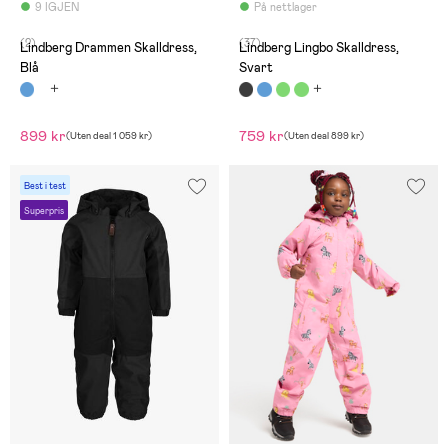
9 IGJEN
På nettlager
(2)
(37)
Lindberg Drammen Skalldress,
Lindberg Lingbo Skalldress,
Blå
Svart
899 kr
759 kr
(
Uten deal
1 059 kr
)
(
Uten deal
899 kr
)
Best i test
Superpris