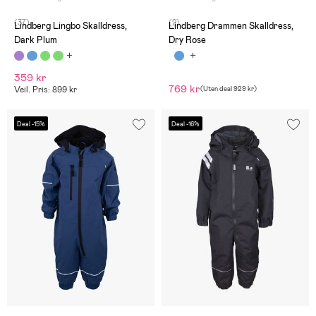
(37)
(2)
Lindberg Lingbo Skalldress,
Lindberg Drammen Skalldress,
Dark Plum
Dry Rose
359 kr
769 kr
Veil. Pris: 899 kr
(
Uten deal
929 kr
)
Deal -15%
Deal -16%