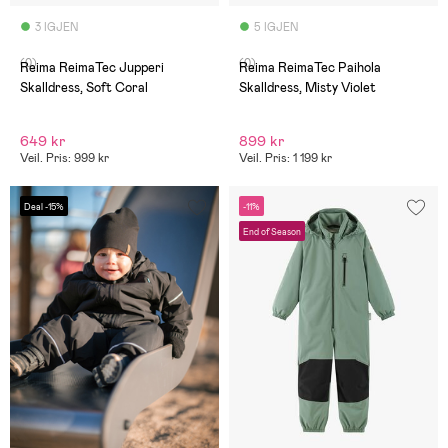
3 IGJEN
5 IGJEN
(0)
(0)
Reima ReimaTec Jupperi
Reima ReimaTec Paihola
Skalldress, Soft Coral
Skalldress, Misty Violet
649 kr
899 kr
Veil. Pris: 999 kr
Veil. Pris: 1 199 kr
Deal -15%
-11%
End of Season