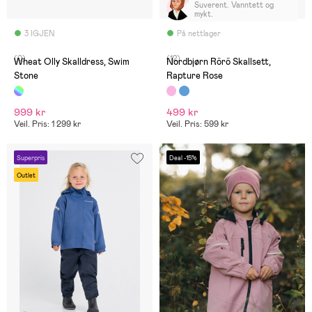
Suverent. Vanntett og
mykt.
3 IGJEN
På nettlager
(0)
(12)
Wheat Olly Skalldress, Swim
Nordbjørn Rörö Skallsett,
Stone
Rapture Rose
999 kr
499 kr
Veil. Pris: 1 299 kr
Veil. Pris: 599 kr
Superpris
Deal -15%
Outlet