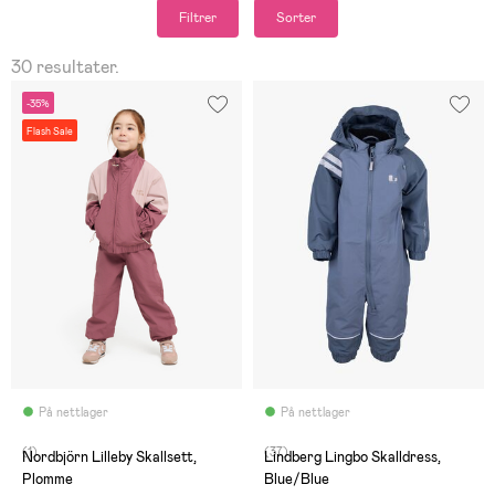
Filtrer
Sorter
30 resultater.
-35%
Flash Sale
På nettlager
På nettlager
(1)
(37)
Nordbjörn Lilleby Skallsett,
Lindberg Lingbo Skalldress,
Plomme
Blue/Blue