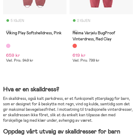
5 IGJEN
2 IGJEN
(0)
(0)
Viking Play Softshelldress, Pink
Reima Varjelu BugProof
Vinterdress, Red Clay
659 kr
619 kr
Veil. Pris: 949 kr
Veil. Pris: 799 kr
Hva er en skalldress?
En skalldress, også kalt parkdress, er et funksjonelt ytterplagg for barn,
som er designet for å beskytte mot regn, vind og kulde, samtidig som det
gir maksimal bevegelsesfrihet. I motsetning til tradisjonelle vinterdresser,
er skalldressen ikke fôret, slik at du enkelt kan tilpasse den med
forskjellige lag med klær under, avhengig av været.
Oppdag vårt utvalg av skalldresser for barn