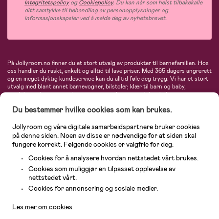
Integritetspolicy
og
Cookiepolicy
. Du kan når som helst tilbakekalle
ditt samtykke til behandling av personopplysninger og
informasjonskapsler ved å melde deg av nyhetsbrevet.
På Jollyroom.no finner du et stort utvalg av produkter til barnefamilien. Hos
oss handler du raskt, enkelt og alltid til lave priser. Med 365 dagers angrerett
og en meget dyktig kundeservice kan du alltid føle deg trygg. Vi har et stort
utvalg med blant annet barnevogner, bilstoler, klær til barn og baby,
produkter til mor, mengder av inspirerende interiør, leker, babyustyr og mye
mye mer. Vi tilbyr produkter fra velkjente merker som blant annet Britax,
Du bestemmer hvilke cookies som kan brukes.
Maxi-Cosi, Baby Jogger, BabyBjörn, Didriksons, KidKraft, Ergobaby, Philips
Avent, Neonate, Cybex, LEGO og mange flere. Velkommen inn til nordens
største nettbutikk for barn og baby!
Jollyroom og våre digitale samarbeidspartnere bruker cookies
på denne siden. Noen av disse er nødvendige for at siden skal
fungere korrekt. Følgende cookies er valgfrie for deg:
Cookies for å analysere hvordan nettstedet vårt brukes.
Cookies som muliggjør en tilpasset opplevelse av
nettstedet vårt.
Kundeservice
Cookies for annonsering og sosiale medier.
Les mer om cookies