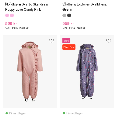
(67)
(14)
Nordbjørn Skaftö Skalldress,
Lindberg Explorer Skalldress,
Puppy Love Candy Pink
Grønn
269 kr
559 kr
Veil. Pris: 549 kr
Veil. Pris: 769 kr
-25%
Flash Sale
På nettlager
På nettlager