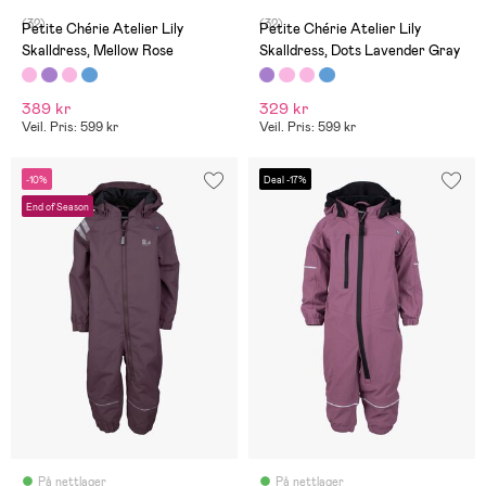
(32)
(32)
Petite Chérie Atelier Lily
Petite Chérie Atelier Lily
Skalldress, Mellow Rose
Skalldress, Dots Lavender Gray
389 kr
329 kr
Veil. Pris: 599 kr
Veil. Pris: 599 kr
-10%
Deal -17%
End of Season
På nettlager
På nettlager