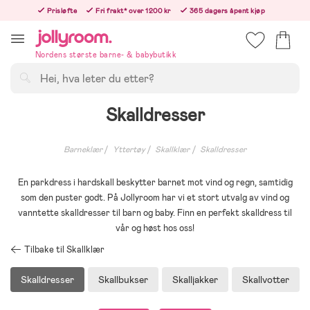
Hoppa
Prisløfte
Fri frakt* over 1200 kr
365 dagers åpent kjøp
till
Bestill i dag, så sender vi rett etter helligedagen
innehållet
Nordens største barne- & babybutikk
Søk
Skalldresser
Barneklær
Yttertøy
Skallklær
Skalldresser
En parkdress i hardskall beskytter barnet mot vind og regn, samtidig
som den puster godt. På Jollyroom har vi et stort utvalg av vind og
vanntette skalldresser til barn og baby. Finn en perfekt skalldress til
vår og høst hos oss!
Tilbake til Skallklær
Skalldresser
Skallbukser
Skalljakker
Skallvotter