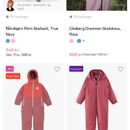
Suverent. Vanntett og
mykt.
På nettlager
På nettlager
(12)
(2)
Nordbjørn Rörö Skallsett, True
Lindberg Drammen Skalldress,
Navy
Rosa
349 kr
899 kr
Veil. Pris: 599 kr
(
Uten deal
1 059 kr
)
-12%
Superpris
Flash Sale