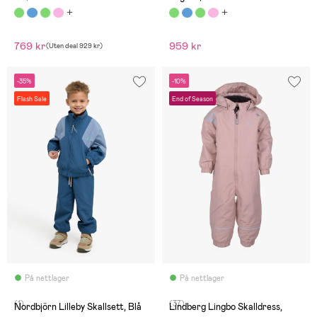
769 kr
959 kr
(
Uten deal
929 kr
)
-35%
-10%
Flash Sale
End of Season
På nettlager
På nettlager
(1)
(37)
Nordbjörn Lilleby Skallsett, Blå
Lindberg Lingbo Skalldress,