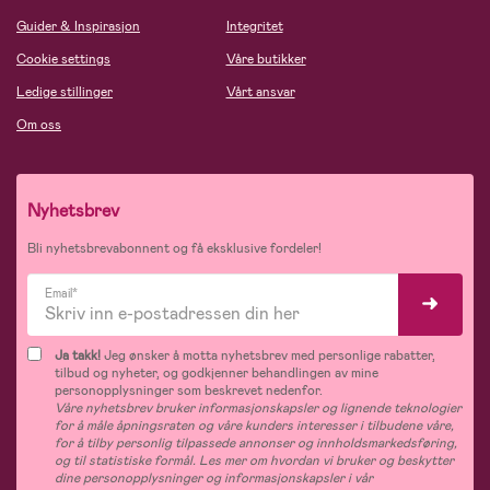
Guider & Inspirasjon
Integritet
Cookie settings
Våre butikker
Ledige stillinger
Vårt ansvar
Om oss
Nyhetsbrev
Bli nyhetsbrevabonnent og få eksklusive fordeler!
Email*
Ja takk!
Jeg ønsker å motta nyhetsbrev med personlige rabatter,
tilbud og nyheter, og godkjenner behandlingen av mine
personopplysninger som beskrevet nedenfor.
Våre nyhetsbrev bruker informasjonskapsler og lignende teknologier
for å måle åpningsraten og våre kunders interesser i tilbudene våre,
for å tilby personlig tilpassede annonser og innholdsmarkedsføring,
og til statistiske formål. Les mer om hvordan vi bruker og beskytter
dine personopplysninger og informasjonskapsler i vår