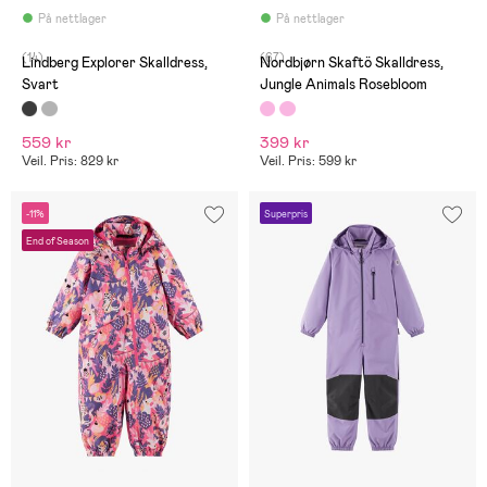
På nettlager
På nettlager
(14)
(67)
Lindberg Explorer Skalldress,
Nordbjørn Skaftö Skalldress,
Svart
Jungle Animals Rosebloom
559 kr
399 kr
Veil. Pris: 829 kr
Veil. Pris: 599 kr
-11%
Superpris
End of Season