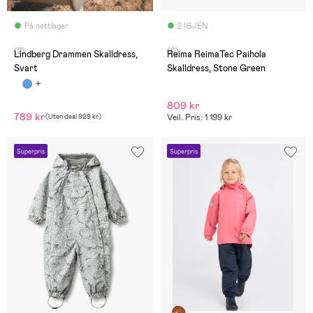
På nettlager
2 IGJEN
(2)
(0)
Lindberg Drammen Skalldress,
Reima ReimaTec Paihola
Svart
Skalldress, Stone Green
809 kr
789 kr
(
Uten deal
929 kr
)
Veil. Pris: 1 199 kr
Superpris
Superpris