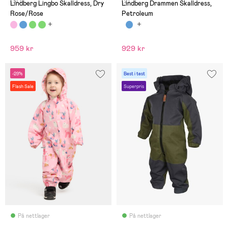
(37)
(2)
Lindberg Lingbo Skalldress, Dry
Lindberg Drammen Skalldress,
Rose/Rose
Petroleum
959 kr
929 kr
-29%
Best i test
Flash Sale
Superpris
På nettlager
På nettlager