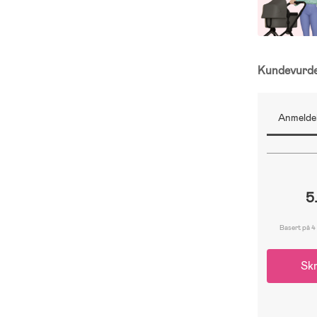
Kundevurd
Anmeldel
5
Basert på 4
Skr