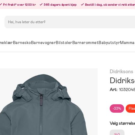
Fri frakt* over 1200 kr
365 dagers åpent kjøp
Bestill i dag, så sender vi rett ett
Søk
neklær
Barnesko
Barnevogner
Bilstoler
Barnerommet
Babyutstyr
Mamma
Didriksons
Didriks
Art:
103204
-33%
Fla
Velg størrels
140