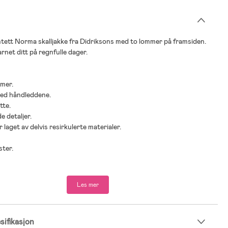
tett Norma skalljakke fra Didriksons med to lommer på framsiden.
rnet ditt på regnfulle dager.
mmer.
ved håndleddene.
tte.
e detaljer.
 laget av delvis resirkulerte materialer.
ster.
Les mer
ifikasjon