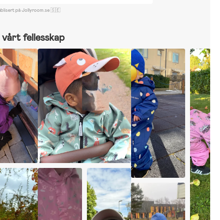
blisert på Jollyroom.se 🇸🇪
vårt fellesskap