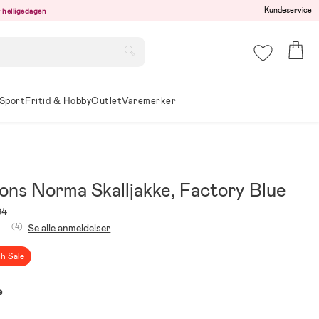
Kundeservice
er helligedagen
Sport
Fritid & Hobby
Outlet
Varemerker
ons Norma Skalljakke, Factory Blue
84
(4)
Se alle anmeldelser
sh Sale
e