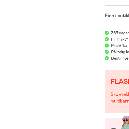
Finn i butik
365 dager
Fri frakt*
Prisløfte 
Pålitelig 
Bestill f
FLAS
Skolesekk
multibarn