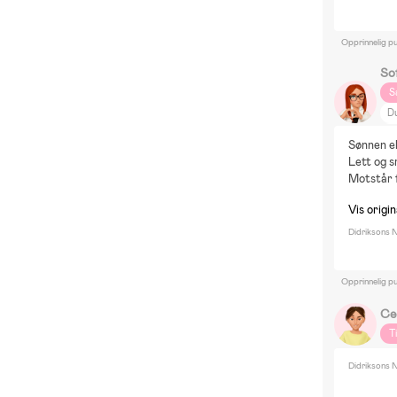
Opprinnelig pu
So
S
D
T
Sønnen el
Em
Lett og s
D
Motstår 
Bo
Vis origi
D
Didriksons N
B
Opprinnelig pu
Cec
T
Didriksons N