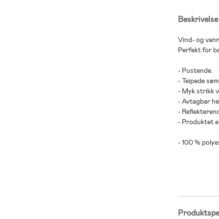
Beskrivelse
Vind- og vann
Perfekt for ba
- Pustende.
- Teipede sø
- Myk strikk 
- Avtagbar he
- Reflekterend
- Produktet er
- 100 % polye
Produktspes