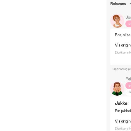
Relevans
Jo
J
Bra, slit
Vis origi
Didriksons N
Opprinnelig pu
Fe
S
H
Jakke
Fin jakke
Vis origi
Didriksons 