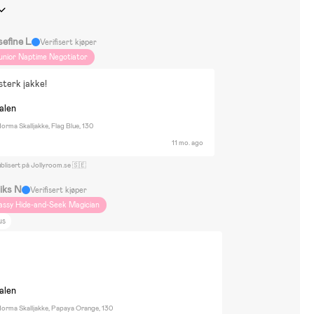
sefine L
Verifisert kjøper
unior Naptime Negotiator
esterk jakke!
nalen
orma Skalljakke, Flag Blue, 130
11 mo. ago
blisert på Jollyroom.se 🇸🇪
liks N
Verifisert kjøper
assy Hide-and-Seek Magician
us
!
nalen
Norma Skalljakke, Papaya Orange, 130