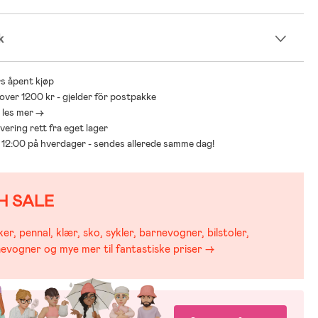
k
s åpent kjøp
 over 1200 kr - gjelder för postpakke
- les mer ->
levering rett fra eget lager
ør 12:00 på hverdager - sendes allerede samme dag!
H SALE
er, pennal, klær, sko, sykler, barnevogner, bilstoler,
evogner og mye mer til fantastiske priser →