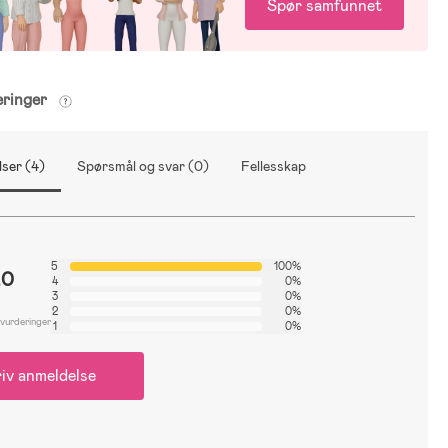
Spør samfunnet
eringer
ser (4)
Spørsmål og svar (0)
Fellesskap
5
100%
.0
4
0%
3
0%
2
0%
 vurderinger
1
0%
iv anmeldelse