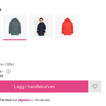
å
 kr (-33%)
i
 kr
ikk
Legg i handlekurven
7 kr/mnd
med
i 36 måneder