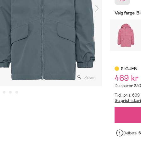
Velg farge:
Bl
2 IGJEN
469 kr
Zoom
Du sparer 230
Tidl. pris: 699
Se prishistor
Delbetal
6