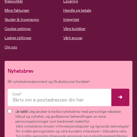
Kjøpsvilkår
Levering
Mine fakturaer
Handle og betale
Guider & Inspirasjon
Integritet
Cookie settings
Våre butikker
Ledige stillinger
Vårt ansvar
Om oss
Nyhetsbrev
Bli nyhetsbrevabonnent og få eksklusive fordeler!
Email*
Ja takk!
Jeg ønsker å motta nyhetsbrev med personlige rabatter,
tilbud og nyheter, og godkjenner behandlingen av mine
personopplysninger som beskrevet nedenfor.
Våre nyhetsbrev bruker informasjonskapsler og lignende teknologier
for å måle åpningsraten og våre kunders interesser i tilbudene våre,
for å tilby personlig tilpassede annonser og innholdsmarkedsføring,