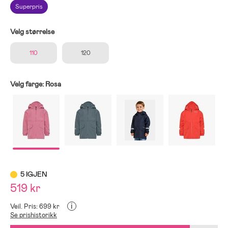
Superpris
Velg størrelse
110
120
Velg farge:
Rosa
5 IGJEN
519 kr
i
Veil. Pris: 699 kr
Se prishistorikk