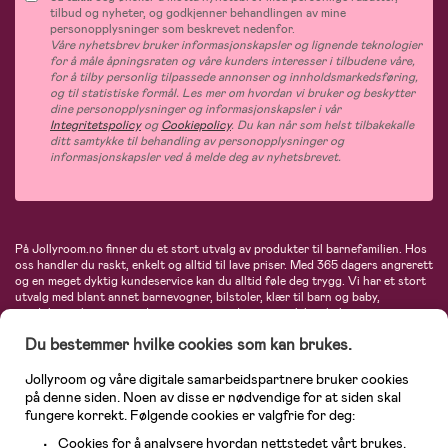
tilbud og nyheter, og godkjenner behandlingen av mine
personopplysninger som beskrevet nedenfor.
Våre nyhetsbrev bruker informasjonskapsler og lignende teknologier
for å måle åpningsraten og våre kunders interesser i tilbudene våre,
for å tilby personlig tilpassede annonser og innholdsmarkedsføring,
og til statistiske formål. Les mer om hvordan vi bruker og beskytter
dine personopplysninger og informasjonskapsler i vår
Integritetspolicy
og
Cookiepolicy
. Du kan når som helst tilbakekalle
ditt samtykke til behandling av personopplysninger og
informasjonskapsler ved å melde deg av nyhetsbrevet.
På Jollyroom.no finner du et stort utvalg av produkter til barnefamilien. Hos
oss handler du raskt, enkelt og alltid til lave priser. Med 365 dagers angrerett
og en meget dyktig kundeservice kan du alltid føle deg trygg. Vi har et stort
utvalg med blant annet barnevogner, bilstoler, klær til barn og baby,
produkter til mor, mengder av inspirerende interiør, leker, babyustyr og mye
mye mer. Vi tilbyr produkter fra velkjente merker som blant annet Britax,
Du bestemmer hvilke cookies som kan brukes.
Maxi-Cosi, Baby Jogger, BabyBjörn, Didriksons, KidKraft, Ergobaby, Philips
Avent, Neonate, Cybex, LEGO og mange flere. Velkommen inn til nordens
største nettbutikk for barn og baby!
Jollyroom og våre digitale samarbeidspartnere bruker cookies
på denne siden. Noen av disse er nødvendige for at siden skal
fungere korrekt. Følgende cookies er valgfrie for deg:
Cookies for å analysere hvordan nettstedet vårt brukes.