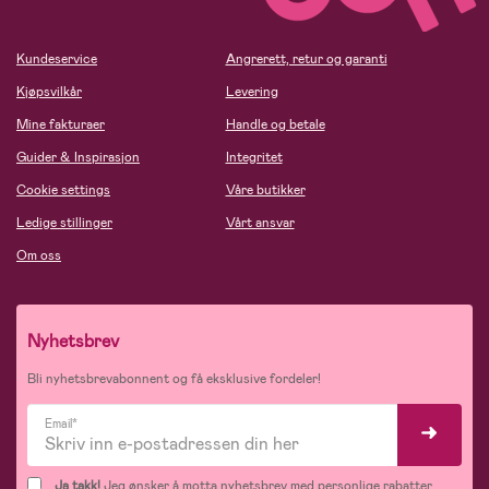
Kundeservice
Angrerett, retur og garanti
Kjøpsvilkår
Levering
Mine fakturaer
Handle og betale
Guider & Inspirasjon
Integritet
Cookie settings
Våre butikker
Ledige stillinger
Vårt ansvar
Om oss
Nyhetsbrev
Bli nyhetsbrevabonnent og få eksklusive fordeler!
Email*
Ja takk!
Jeg ønsker å motta nyhetsbrev med personlige rabatter,