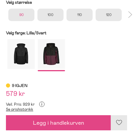
Velg størrelse
90
100
110
120
Velg farge:
Lilla/Svart
9 IGJEN
579 kr
i
Veil. Pris: 929 kr
Se prishistorikk
Legg i handlekurven