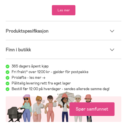
- Overflatebehandlet med Bionic Finish Eco fra Rudolf.
Les mer
- Ytterside: 60 % bomull, 33 % polyester, 7 % polyamid.
- Bryst, skuldre og armer: 94 % polyester, 6 % elastan.
- Fôr: 100 % nylon.
Produktspesifikasjon
Finn i butikk
365 dagers åpent kjøp
Fri frakt* over 1200 kr - gjelder för postpakke
Prisløfte - les mer ->
Pålitelig levering rett fra eget lager
Bestill før 12:00 på hverdager - sendes allerede samme dag!
Spør samfunnet