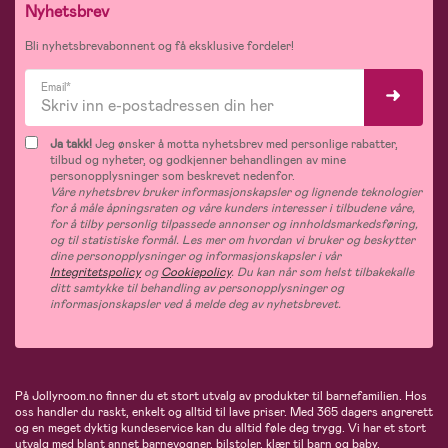
Nyhetsbrev
Bli nyhetsbrevabonnent og få eksklusive fordeler!
Email*
Ja takk!
Jeg ønsker å motta nyhetsbrev med personlige rabatter,
tilbud og nyheter, og godkjenner behandlingen av mine
personopplysninger som beskrevet nedenfor.
Våre nyhetsbrev bruker informasjonskapsler og lignende teknologier
for å måle åpningsraten og våre kunders interesser i tilbudene våre,
for å tilby personlig tilpassede annonser og innholdsmarkedsføring,
og til statistiske formål. Les mer om hvordan vi bruker og beskytter
dine personopplysninger og informasjonskapsler i vår
Integritetspolicy
og
Cookiepolicy
. Du kan når som helst tilbakekalle
ditt samtykke til behandling av personopplysninger og
informasjonskapsler ved å melde deg av nyhetsbrevet.
På Jollyroom.no finner du et stort utvalg av produkter til barnefamilien. Hos
oss handler du raskt, enkelt og alltid til lave priser. Med 365 dagers angrerett
og en meget dyktig kundeservice kan du alltid føle deg trygg. Vi har et stort
utvalg med blant annet barnevogner, bilstoler, klær til barn og baby,