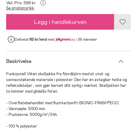
i
Veil. Pris: 599 kr
Se prishistorikk
Legg i handlekurven
Delbetal
62 kr/mnd
med
i 36 måneder
Beskrivelse
Funksjonell Viken skalljakke fra Nordbjörn med et vind- og
vannavstøtende materiale i polyester. Den har en avtagbar hette og
refleksdetaljer , som gjør barnet ditt synlig i mørket. Skalljakken har
to lommer med glidelås foran.
- Overflatebehandlet med fluorkarbonfri BIONIC-FINISH®ECO.
- Vannsøyle: 5000 mm.
- Pusteevne: 5000g/m²/24h.
- 100 % polyester.