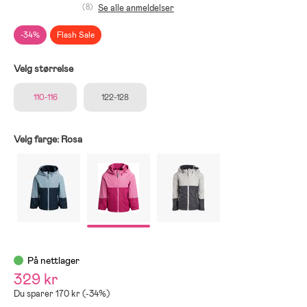
(8)
Se alle anmeldelser
-34%
Flash Sale
Velg størrelse
110-116
122-128
Velg farge:
Rosa
På nettlager
329 kr
Du sparer 170 kr (-34%)