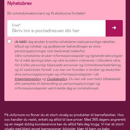
Nyhetsbrev
Bli nyhetsbrevabonnent og få eksklusive fordeler!
Email*
Ja takk!
Jeg ønsker å motta nyhetsbrev med personlige rabatter,
tilbud og nyheter, og godkjenner behandlingen av mine
personopplysninger som beskrevet nedenfor.
Våre nyhetsbrev bruker informasjonskapsler og lignende teknologier
for å måle åpningsraten og våre kunders interesser i tilbudene våre,
for å tilby personlig tilpassede annonser og innholdsmarkedsføring,
og til statistiske formål. Les mer om hvordan vi bruker og beskytter
dine personopplysninger og informasjonskapsler i vår
Integritetspolicy
og
Cookiepolicy
. Du kan når som helst tilbakekalle
ditt samtykke til behandling av personopplysninger og
informasjonskapsler ved å melde deg av nyhetsbrevet.
På Jollyroom.no finner du et stort utvalg av produkter til barnefamilien. Hos
oss handler du raskt, enkelt og alltid til lave priser. Med 365 dagers angrerett
og en meget dyktig kundeservice kan du alltid føle deg trygg. Vi har et stort
utvalg med blant annet barnevogner, bilstoler, klær til barn og baby,