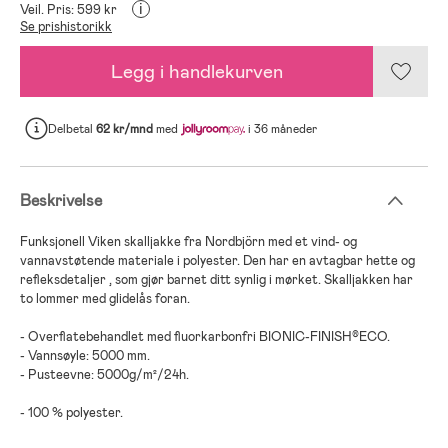
i
Veil. Pris: 599 kr
Se prishistorikk
Legg i handlekurven
Delbetal
62 kr/mnd
med
i 36 måneder
Beskrivelse
Funksjonell Viken skalljakke fra Nordbjörn med et vind- og
vannavstøtende materiale i polyester. Den har en avtagbar hette og
refleksdetaljer , som gjør barnet ditt synlig i mørket. Skalljakken har
to lommer med glidelås foran.
- Overflatebehandlet med fluorkarbonfri BIONIC-FINISH®ECO.
- Vannsøyle: 5000 mm.
- Pusteevne: 5000g/m²/24h.
- 100 % polyester.