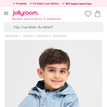
Hoppa
Prisløfte
Fri frakt* over 1200 kr
365 dagers åpent kjøp
till
Bestill nå - vi sender samme hverdag!
innehållet
Nordens største barne- & babybutikk
Søk
Barneklær
Yttertøy
Skallklær
Skalljakker