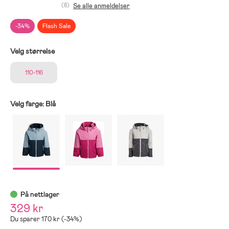
(8)
Se alle anmeldelser
-34%
Flash Sale
Velg størrelse
110-116
Velg farge:
Blå
På nettlager
329 kr
Du sparer 170 kr (-34%)