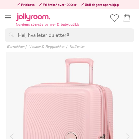
Hoppa
Prisløfte
Fri frakt* over 1200 kr
365 dagers åpent kjøp
till
Bestillinger etter 12:00 sendes neste hverdag!
innehållet
Nordens største barne- & babybutikk
Søk
Barneklær
Vesker & Ryggsekker
Kofferter