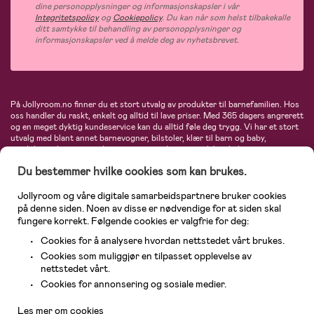
dine personopplysninger og informasjonskapsler i vår
Integritetspolicy
og
Cookiepolicy
. Du kan når som helst tilbakekalle
ditt samtykke til behandling av personopplysninger og
informasjonskapsler ved å melde deg av nyhetsbrevet.
På Jollyroom.no finner du et stort utvalg av produkter til barnefamilien. Hos
oss handler du raskt, enkelt og alltid til lave priser. Med 365 dagers angrerett
og en meget dyktig kundeservice kan du alltid føle deg trygg. Vi har et stort
utvalg med blant annet barnevogner, bilstoler, klær til barn og baby,
produkter til mor, mengder av inspirerende interiør, leker, babyustyr og mye
mye mer. Vi tilbyr produkter fra velkjente merker som blant annet Britax,
Du bestemmer hvilke cookies som kan brukes.
Maxi-Cosi, Baby Jogger, BabyBjörn, Didriksons, KidKraft, Ergobaby, Philips
Avent, Neonate, Cybex, LEGO og mange flere. Velkommen inn til nordens
største nettbutikk for barn og baby!
Jollyroom og våre digitale samarbeidspartnere bruker cookies
på denne siden. Noen av disse er nødvendige for at siden skal
fungere korrekt. Følgende cookies er valgfrie for deg:
Cookies for å analysere hvordan nettstedet vårt brukes.
Cookies som muliggjør en tilpasset opplevelse av
nettstedet vårt.
Kundeservice
Cookies for annonsering og sosiale medier.
Les mer om cookies