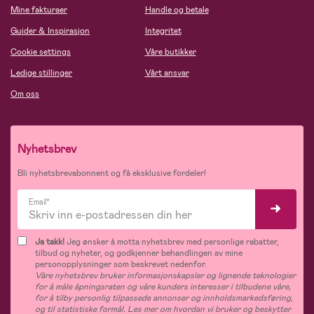
Mine fakturaer
Handle og betale
Guider & Inspirasjon
Integritet
Cookie settings
Våre butikker
Ledige stillinger
Vårt ansvar
Om oss
Nyhetsbrev
Bli nyhetsbrevabonnent og få eksklusive fordeler!
Email*
Ja takk!
Jeg ønsker å motta nyhetsbrev med personlige rabatter,
tilbud og nyheter, og godkjenner behandlingen av mine
personopplysninger som beskrevet nedenfor.
Våre nyhetsbrev bruker informasjonskapsler og lignende teknologier
for å måle åpningsraten og våre kunders interesser i tilbudene våre,
for å tilby personlig tilpassede annonser og innholdsmarkedsføring,
og til statistiske formål. Les mer om hvordan vi bruker og beskytter