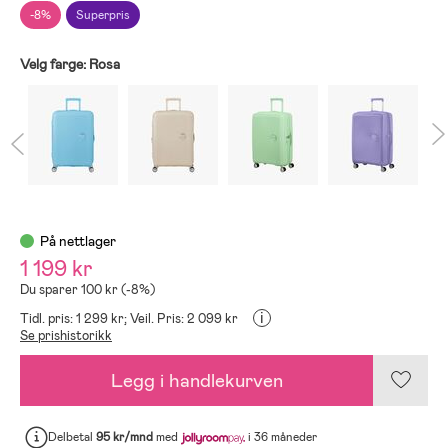
-8%
Superpris
Velg farge:
Rosa
På nettlager
1 199 kr
Du sparer 100 kr (-8%)
i
Tidl. pris: 1 299 kr;
Veil. Pris: 2 099 kr
Se prishistorikk
Legg i handlekurven
Delbetal
95 kr/mnd
med
i 36 måneder