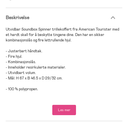
Beskrivelse
Utvidbar Soundbox Spinner trillekoffert fra American Tourister med
et hardt skall for å beskytte tingene dine. Den har en sikker
kombinasjonslås og fire lettrullende hjul.
- Justerbart håndtak.
- Fire hjul.
- Kombinasjonslås.
- Inneholder resirkulerte materialer.
- Utvidbart volum.
- Mål: H 67 x B 46.5 x D 29/32 cm.
- 100 % polypropen.
Les mer