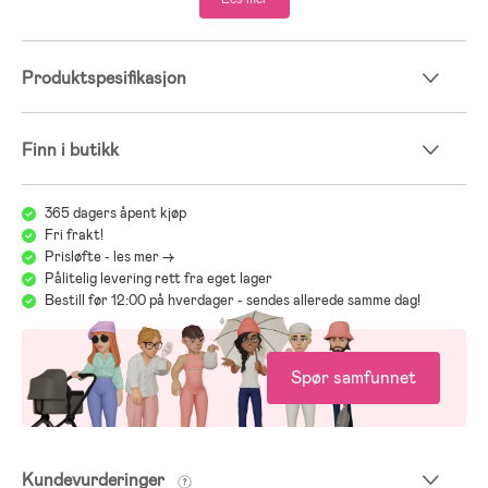
- Reimatec Gotland ble kåret til den beste babyvinterdressen i 2022
av test.se.
- Kåret til beste vinterdress 2023 ifølge Bäst-i-test.se.
Produktspesifikasjon
- 50 % resirkulert polyester, 50 % polyester.
- Belegg: PU.
Finn i butikk
365 dagers åpent kjøp
Fri frakt!
Prisløfte - les mer ->
Pålitelig levering rett fra eget lager
Bestill før 12:00 på hverdager - sendes allerede samme dag!
;
Spør samfunnet
Kundevurderinger