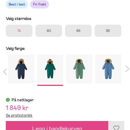
Best i test
Fri frakt
Velg størrelse
74
80
86
92
Velg farge:
På nettlager
1 849 kr
Se prishistorikk
Legg i handlekurven