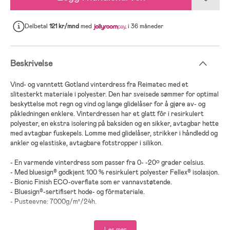
Delbetal
121 kr/mnd
med
i 36 måneder
Beskrivelse
Vind- og vanntett Gotland vinterdress fra Reimatec med et
slitesterkt materiale i polyester. Den har sveisede sømmer for optimal
beskyttelse mot regn og vind og lange glidelåser for å gjøre av- og
påkledningen enklere. Vinterdressen har et glatt fôr i resirkulert
polyester, en ekstra isolering på baksiden og en sikker, avtagbar hette
med avtagbar fuskepels. Lomme med glidelåser, strikker i håndledd og
ankler og elastiske, avtagbare fotstropper i silikon.
- En varmende vinterdress som passer fra 0- -20º grader celsius.
- Med bluesign® godkjent 100 % resirkulert polyester Fellex® isolasjon.
- Bionic Finish ECO-overflate som er vannavstøtende.
- Bluesign®-sertifisert hode- og fôrmateriale.
- Pusteevne: 7000g/m²/24h.
- Vannsøyle: 10000 mm.
Les mer