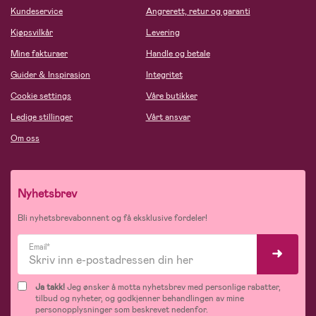
Kundeservice
Angrerett, retur og garanti
Kjøpsvilkår
Levering
Mine fakturaer
Handle og betale
Guider & Inspirasjon
Integritet
Cookie settings
Våre butikker
Ledige stillinger
Vårt ansvar
Om oss
Nyhetsbrev
Bli nyhetsbrevabonnent og få eksklusive fordeler!
Email*
Ja takk!
Jeg ønsker å motta nyhetsbrev med personlige rabatter,
tilbud og nyheter, og godkjenner behandlingen av mine
personopplysninger som beskrevet nedenfor.