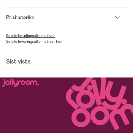
Prishistorikk
Se alle betalingsalternativer
Se alle leveringsalternativer her
Sist viste