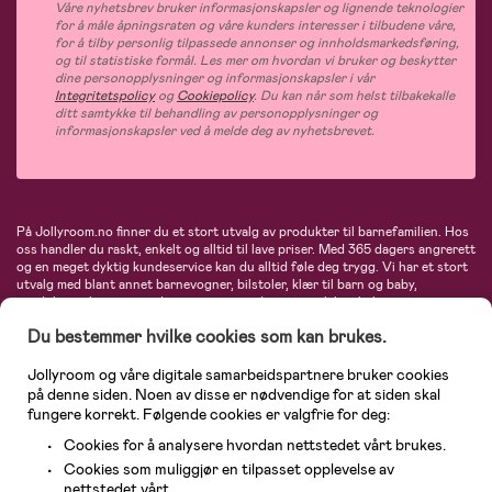
Våre nyhetsbrev bruker informasjonskapsler og lignende teknologier
for å måle åpningsraten og våre kunders interesser i tilbudene våre,
for å tilby personlig tilpassede annonser og innholdsmarkedsføring,
og til statistiske formål. Les mer om hvordan vi bruker og beskytter
dine personopplysninger og informasjonskapsler i vår
Integritetspolicy
og
Cookiepolicy
. Du kan når som helst tilbakekalle
ditt samtykke til behandling av personopplysninger og
informasjonskapsler ved å melde deg av nyhetsbrevet.
På Jollyroom.no finner du et stort utvalg av produkter til barnefamilien. Hos
oss handler du raskt, enkelt og alltid til lave priser. Med 365 dagers angrerett
og en meget dyktig kundeservice kan du alltid føle deg trygg. Vi har et stort
utvalg med blant annet barnevogner, bilstoler, klær til barn og baby,
produkter til mor, mengder av inspirerende interiør, leker, babyustyr og mye
mye mer. Vi tilbyr produkter fra velkjente merker som blant annet Britax,
Du bestemmer hvilke cookies som kan brukes.
Maxi-Cosi, Baby Jogger, BabyBjörn, Didriksons, KidKraft, Ergobaby, Philips
Avent, Neonate, Cybex, LEGO og mange flere. Velkommen inn til nordens
største nettbutikk for barn og baby!
Jollyroom og våre digitale samarbeidspartnere bruker cookies
på denne siden. Noen av disse er nødvendige for at siden skal
fungere korrekt. Følgende cookies er valgfrie for deg:
Cookies for å analysere hvordan nettstedet vårt brukes.
Cookies som muliggjør en tilpasset opplevelse av
nettstedet vårt.