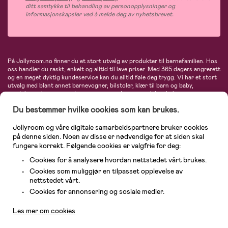
ditt samtykke til behandling av personopplysninger og
informasjonskapsler ved å melde deg av nyhetsbrevet.
På Jollyroom.no finner du et stort utvalg av produkter til barnefamilien. Hos
oss handler du raskt, enkelt og alltid til lave priser. Med 365 dagers angrerett
og en meget dyktig kundeservice kan du alltid føle deg trygg. Vi har et stort
utvalg med blant annet barnevogner, bilstoler, klær til barn og baby,
produkter til mor, mengder av inspirerende interiør, leker, babyustyr og mye
mye mer. Vi tilbyr produkter fra velkjente merker som blant annet Britax,
Du bestemmer hvilke cookies som kan brukes.
Maxi-Cosi, Baby Jogger, BabyBjörn, Didriksons, KidKraft, Ergobaby, Philips
Avent, Neonate, Cybex, LEGO og mange flere. Velkommen inn til nordens
største nettbutikk for barn og baby!
Jollyroom og våre digitale samarbeidspartnere bruker cookies
på denne siden. Noen av disse er nødvendige for at siden skal
fungere korrekt. Følgende cookies er valgfrie for deg:
Cookies for å analysere hvordan nettstedet vårt brukes.
Cookies som muliggjør en tilpasset opplevelse av
nettstedet vårt.
Kundeservice
Cookies for annonsering og sosiale medier.
Les mer om cookies
© 2026 Jollyroom AS. Alle rettigheter reservert.