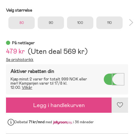
Velg størrelse
80
90
100
110
På nettlager
(
Uten deal
569 kr
)
479 kr
Se prishistorikk
Aktiver rabatten din
Kjøp minst 2 varer for totalt 999 NOK eller
mer! Kampanjen varer til 17/8 kl.
12:00.
Vilkår
Legg i handlekurven
Delbetal
71 kr/mnd
med
i 36 måneder