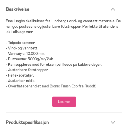
Beskrivelse
Fine Lingbo skallbukser fra Lindberg i vind- og vanntett materiale. De
har god pusteevne og justerbare fotstropper. Perfekte til utendørs
lek i allslags vær.
- Teipede sømmer.
- Vind- og vanntett.
- Vannsøyle: 10.000 mm.
- Pusteevne: 5000g/m²/24h.
- Kan suppleres med for eksempel fleece på kaldere dager.
- Justerbare fotstropper.
- Refleksdetaljer.
- Justerbar midje.
- Overflatebehandlet med Bionic Finish Eco fra Rudolf.
- 100 % nylon.
Les mer
Produktspesifikasjon