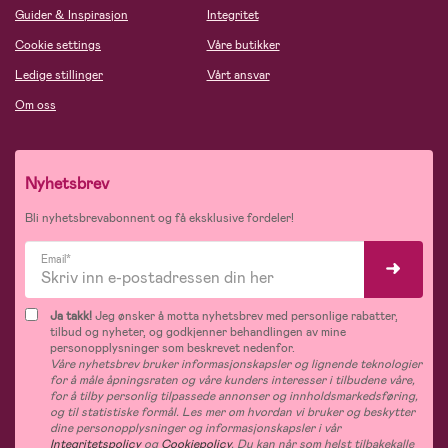
Guider & Inspirasjon
Integritet
Cookie settings
Våre butikker
Ledige stillinger
Vårt ansvar
Om oss
Nyhetsbrev
Bli nyhetsbrevabonnent og få eksklusive fordeler!
Email*
Ja takk!
Jeg ønsker å motta nyhetsbrev med personlige rabatter,
tilbud og nyheter, og godkjenner behandlingen av mine
personopplysninger som beskrevet nedenfor.
Våre nyhetsbrev bruker informasjonskapsler og lignende teknologier
for å måle åpningsraten og våre kunders interesser i tilbudene våre,
for å tilby personlig tilpassede annonser og innholdsmarkedsføring,
og til statistiske formål. Les mer om hvordan vi bruker og beskytter
dine personopplysninger og informasjonskapsler i vår
Integritetspolicy
og
Cookiepolicy
. Du kan når som helst tilbakekalle