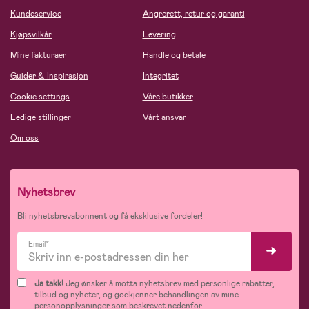
Kundeservice
Angrerett, retur og garanti
Kjøpsvilkår
Levering
Mine fakturaer
Handle og betale
Guider & Inspirasjon
Integritet
Cookie settings
Våre butikker
Ledige stillinger
Vårt ansvar
Om oss
Nyhetsbrev
Bli nyhetsbrevabonnent og få eksklusive fordeler!
Email*
Ja takk!
Jeg ønsker å motta nyhetsbrev med personlige rabatter,
tilbud og nyheter, og godkjenner behandlingen av mine
personopplysninger som beskrevet nedenfor.