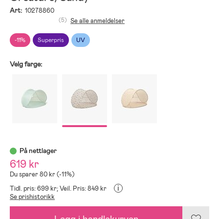
Art:
10278860
(5)
Se alle anmeldelser
-11%
Superpris
UV
Velg farge:
På nettlager
619 kr
Du sparer 80 kr (-11%)
i
Tidl. pris: 699 kr;
Veil. Pris: 849 kr
Se prishistorikk
Legg i handlekurven