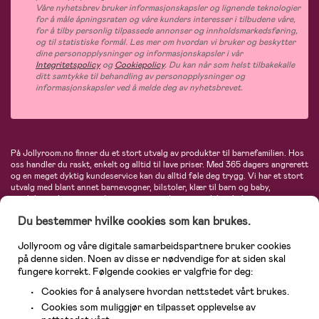
Våre nyhetsbrev bruker informasjonskapsler og lignende teknologier
for å måle åpningsraten og våre kunders interesser i tilbudene våre,
for å tilby personlig tilpassede annonser og innholdsmarkedsføring,
og til statistiske formål. Les mer om hvordan vi bruker og beskytter
dine personopplysninger og informasjonskapsler i vår
Integritetspolicy
og
Cookiepolicy
. Du kan når som helst tilbakekalle
ditt samtykke til behandling av personopplysninger og
informasjonskapsler ved å melde deg av nyhetsbrevet.
På Jollyroom.no finner du et stort utvalg av produkter til barnefamilien. Hos
oss handler du raskt, enkelt og alltid til lave priser. Med 365 dagers angrerett
og en meget dyktig kundeservice kan du alltid føle deg trygg. Vi har et stort
utvalg med blant annet barnevogner, bilstoler, klær til barn og baby,
produkter til mor, mengder av inspirerende interiør, leker, babyustyr og mye
mye mer. Vi tilbyr produkter fra velkjente merker som blant annet Britax,
Du bestemmer hvilke cookies som kan brukes.
Maxi-Cosi, Baby Jogger, BabyBjörn, Didriksons, KidKraft, Ergobaby, Philips
Avent, Neonate, Cybex, LEGO og mange flere. Velkommen inn til nordens
største nettbutikk for barn og baby!
Jollyroom og våre digitale samarbeidspartnere bruker cookies
på denne siden. Noen av disse er nødvendige for at siden skal
fungere korrekt. Følgende cookies er valgfrie for deg:
Cookies for å analysere hvordan nettstedet vårt brukes.
Cookies som muliggjør en tilpasset opplevelse av