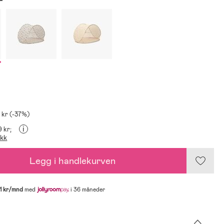
 kr (-37%)
i
9 kr;
ikk
Legg i handlekurven
1 kr/mnd
med
i 36 måneder