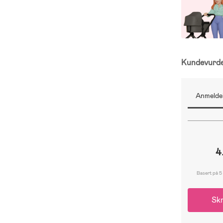
Kundevurd
Anmeldel
4
Basert på 5
Skr