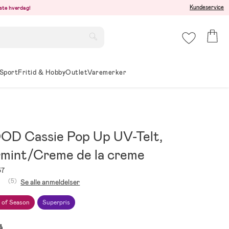
Kundeservice
este hverdag!
Sport
Fritid & Hobby
Outlet
Varemerker
D Cassie Pop Up UV-Telt,
mint/Creme de la creme
37
(5)
Se alle anmeldelser
 of Season
Superpris
å