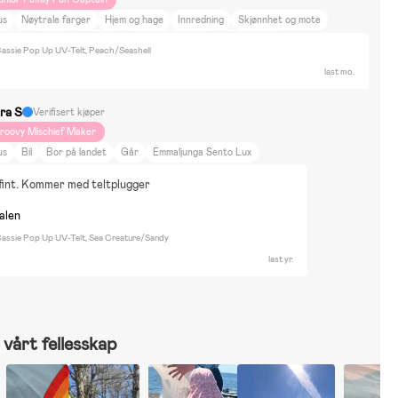
us
Nøytrale farger
Hjem og hage
Innredning
Skjønnhet og mote
ening
Bamse
Vannlek
Dukker & Kosedyr
Cybex priam
ssie Pop Up UV-Telt, Peach/Seashell
last mo.
ra S
Verifisert kjøper
roovy Mischief Maker
us
Bil
Bor på landet
Går
Emmaljunga Sento Lux
fint. Kommer med teltplugger
nalen
ssie Pop Up UV-Telt, Sea Creature/Sandy
last yr.
vårt fellesskap