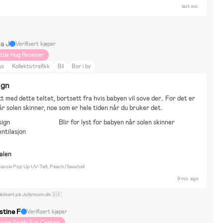
last mo.
na J
Verifisert kjøper
ittle Hug Receiver
us
Kollektivtrafikk
Bil
Bor i by
ign
tt med dette teltet, bortsett fra hvis babyen vil sove der.. For det er 
når solen skinner, noe som er hele tiden når du bruker det.
sign
Blir for lyst for babyen når solen skinner
ntilasjon
nalen
ssie Pop Up UV-Telt, Peach/Seashell
9 mo. ago
blisert på Jollyroom.dk 🇩🇰
stine F
Verifisert kjøper
unior Family Fun Captain