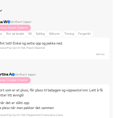
na W
Verifisert kjøper
roovy Snack Explorer
us
Bor på landet
Bil
Sykling
Gåturer
Trening
Fargerikt
Y-prosjekt
Reise
Dyr og natur
Hjem og hage
Sport
Baby Shark
fint telt! Enkel og sette opp og pakke ned.
ot Wheels
Mumin
Paw Patrol
Disney Cars
Fantorangen
John Deere
ssie Pop Up UV-Telt, Peach/Seashell
kle
Byggesett & LEGO
Elbiler & Elkjøretøy
Vannlek
Ballsport
last mo.
egning & Hobby
Dukker & Kosedyr
rtine A
Verifisert kjøper
unior Cookie Creator
rt som er et pluss, får plass til babygym og vippsestol inni. Lett å få 
ter litt øving:)
når det er slått opp
te plass når man pakker det sammen
ssie Pop Up UV-Telt, Peppermint/Creme de la creme