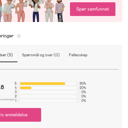
Spør samfunnet
eringer
ser (5)
Spørsmål og svar (0)
Fellesskap
5
80%
.8
4
20%
3
0%
2
0%
 vurderinger
1
0%
iv anmeldelse