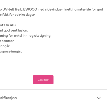
p UV-telt fra LIEWOOD med sidevinduer i nettingmateriale for god
rfekt for solrike dager.
mot UV 40+.
ed god ventilasjon.
pning for enkel inn- og utstigning.
pe sammen.
inngår.
gspose inngår.
Les mer
ifikasjon