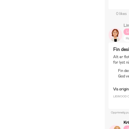
0 likes
Li
L
H
Fin des
Alt er flo
for lyst 
Fin de
God ve
Vis origi
LIEWOOD Ca
Opprinnelig pu
Kri
J