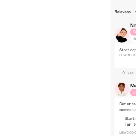
Relevans
Ni
G
H
DI
Stort og 
H
LIEWOOD Ca
Sy
T
0 likes
Ma
J
Det er sto
sammen et
Stort 
Tar li
LIEWOOD Ca