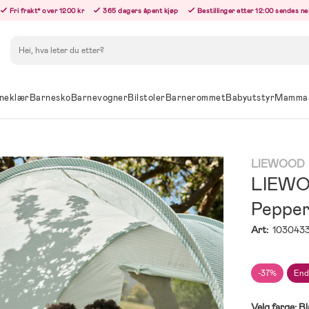
Fri frakt* over 1200 kr
365 dagers åpent kjøp
Bestillinger etter 12:00 sendes n
Søk
neklær
Barnesko
Barnevogner
Bilstoler
Barnerommet
Babyutstyr
Mamma
LIEWOOD
LIEWOO
Pepper
Art:
103043
-37%
End
Velg farge:
Bl