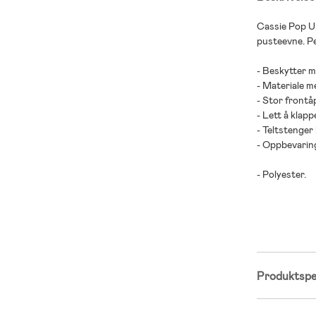
Cassie Pop U
pusteevne. Pe
- Beskytter 
- Materiale m
- Stor frontå
- Lett å klap
- Teltstenger 
- Oppbevarin
- Polyester.
Produktspes