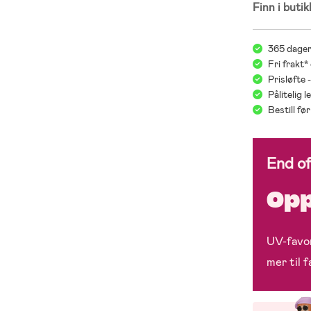
Finn i butik
365 dager
Fri frakt*
Prisløfte 
Pålitelig 
Bestill f
End o
Opp
UV-favor
mer til 