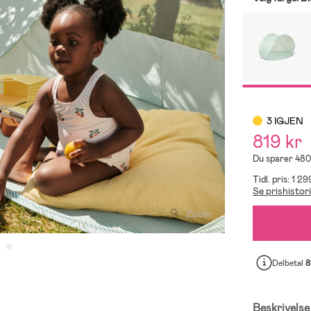
3 IGJEN
819 kr
Du sparer 480
Tidl. pris: 1 29
Se prishistor
Zoom
Delbetal
8
Beskrivelse