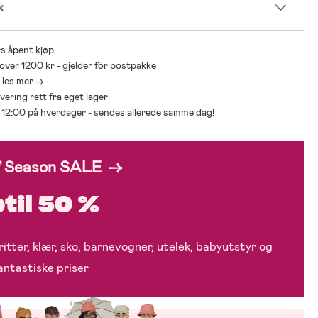
k
s åpent kjøp
 over 1200 kr - gjelder för postpakke
- les mer ->
levering rett fra eget lager
ør 12:00 på hverdager - sendes allerede samme dag!
f Season SALE →
til 50 %
itter, klær, sko, barnevogner, utelek, babyutstyr og
fantastiske priser