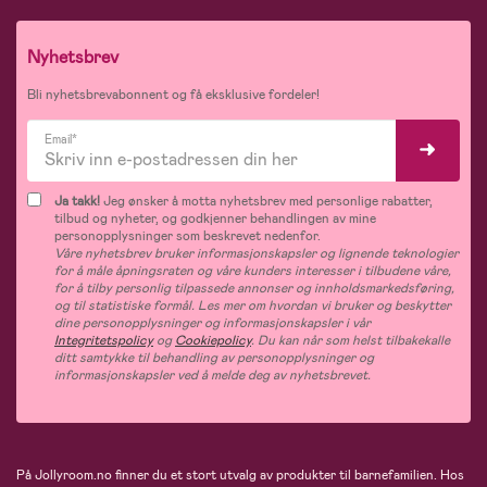
Nyhetsbrev
Bli nyhetsbrevabonnent og få eksklusive fordeler!
Email*
Ja takk!
Jeg ønsker å motta nyhetsbrev med personlige rabatter,
tilbud og nyheter, og godkjenner behandlingen av mine
personopplysninger som beskrevet nedenfor.
Våre nyhetsbrev bruker informasjonskapsler og lignende teknologier
for å måle åpningsraten og våre kunders interesser i tilbudene våre,
for å tilby personlig tilpassede annonser og innholdsmarkedsføring,
og til statistiske formål. Les mer om hvordan vi bruker og beskytter
dine personopplysninger og informasjonskapsler i vår
Integritetspolicy
og
Cookiepolicy
. Du kan når som helst tilbakekalle
ditt samtykke til behandling av personopplysninger og
informasjonskapsler ved å melde deg av nyhetsbrevet.
På Jollyroom.no finner du et stort utvalg av produkter til barnefamilien. Hos