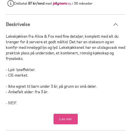
Delbetal
97 kr/mnd
med
i 36 måneder
Beskrivelse
Lekekjøkken fra Alice & Fox med fine detaljer, komplett med alt du
trenger for å servere et godt måltid. Det har en stekeovn og en
komfyr med innebygd lys og lyd. Lekekjøkkenet har en utslagsvask med
praktisk plass på undersiden, et kombinert, romslig kjøleskap og
fryseboks.
- Lyd- lyseffekter.
- CE-merket.
- Ikke egnet til barn under 3 år, på grunn av små deler.
- Anbefalt alder: fra 3 år.
- MDF.
- Batteri: 2xAA (ikke inkludert).
Les mer