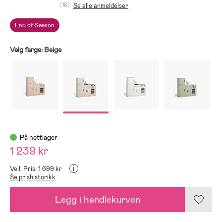
(16)
Se alle anmeldelser
End of Season
Velg farge:
Beige
På nettlager
1 239 kr
i
Veil. Pris: 1 699 kr
Se prishistorikk
Legg i handlekurven