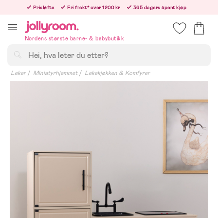
Hoppa
Prisløfte
Fri frakt* over 1200 kr
365 dagers åpent kjøp
till
Bestill i dag, så sender vi rett etter helligedagen
innehållet
Nordens største barne- & babybutikk
Søk
Leker
Miniatyrhjemmet
Lekekjøkken & Komfyrer