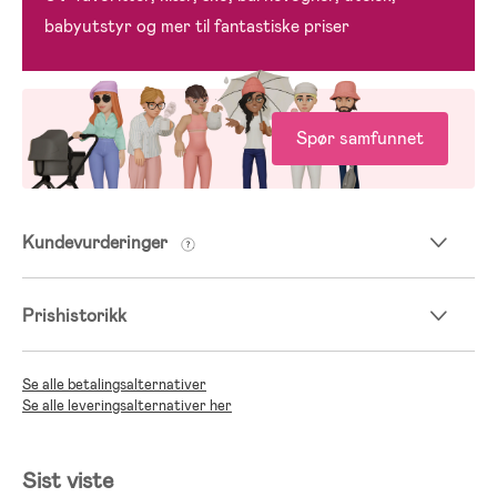
babyutstyr og mer til fantastiske priser
Spør samfunnet
Kundevurderinger
Prishistorikk
Se alle betalingsalternativer
Se alle leveringsalternativer her
Sist viste