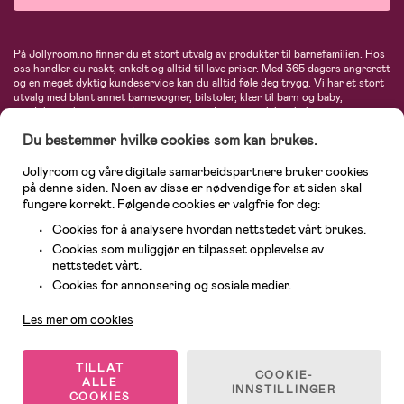
På Jollyroom.no finner du et stort utvalg av produkter til barnefamilien. Hos
oss handler du raskt, enkelt og alltid til lave priser. Med 365 dagers angrerett
og en meget dyktig kundeservice kan du alltid føle deg trygg. Vi har et stort
utvalg med blant annet barnevogner, bilstoler, klær til barn og baby,
produkter til mor, mengder av inspirerende interiør, leker, babyustyr og mye
mye mer. Vi tilbyr produkter fra velkjente merker som blant annet Britax,
Du bestemmer hvilke cookies som kan brukes.
Maxi-Cosi, Baby Jogger, BabyBjörn, Didriksons, KidKraft, Ergobaby, Philips
Avent, Neonate, Cybex, LEGO og mange flere. Velkommen inn til nordens
største nettbutikk for barn og baby!
Jollyroom og våre digitale samarbeidspartnere bruker cookies
på denne siden. Noen av disse er nødvendige for at siden skal
fungere korrekt. Følgende cookies er valgfrie for deg:
Cookies for å analysere hvordan nettstedet vårt brukes.
Cookies som muliggjør en tilpasset opplevelse av
nettstedet vårt.
Kundeservice
Cookies for annonsering og sosiale medier.
Les mer om cookies
© 2026 Jollyroom AS. Alle rettigheter reservert.
TILLAT
COOKIE-
ALLE
INNSTILLINGER
COOKIES