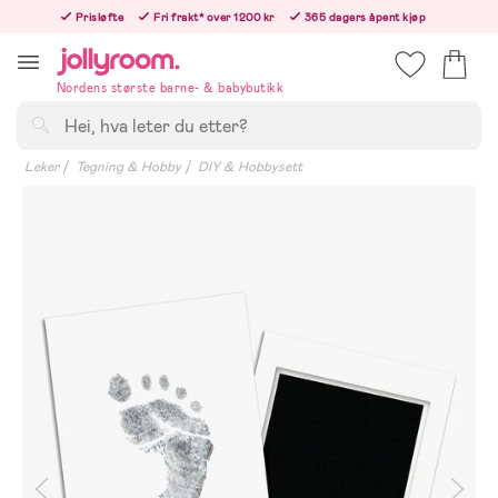
Hoppa
Prisløfte
Fri frakt* over 1200 kr
365 dagers åpent kjøp
till
Bestillinger etter 12:00 sendes neste hverdag!
innehållet
Nordens største barne- & babybutikk
Søk
Leker
Tegning & Hobby
DIY & Hobbysett