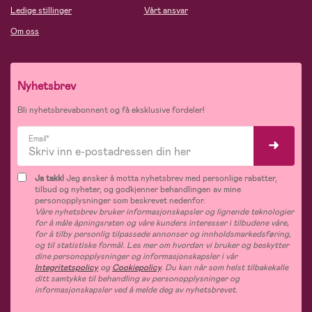
Ledige stillinger
Vårt ansvar
Om oss
Nyhetsbrev
Bli nyhetsbrevabonnent og få eksklusive fordeler!
Email*
Ja takk!
Jeg ønsker å motta nyhetsbrev med personlige rabatter,
tilbud og nyheter, og godkjenner behandlingen av mine
personopplysninger som beskrevet nedenfor.
Våre nyhetsbrev bruker informasjonskapsler og lignende teknologier
for å måle åpningsraten og våre kunders interesser i tilbudene våre,
for å tilby personlig tilpassede annonser og innholdsmarkedsføring,
og til statistiske formål. Les mer om hvordan vi bruker og beskytter
dine personopplysninger og informasjonskapsler i vår
Integritetspolicy
og
Cookiepolicy
. Du kan når som helst tilbakekalle
ditt samtykke til behandling av personopplysninger og
informasjonskapsler ved å melde deg av nyhetsbrevet.