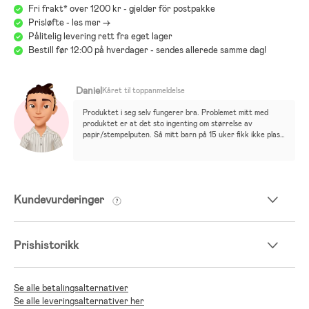
Fri frakt* over 1200 kr - gjelder för postpakke
Prisløfte - les mer ->
Pålitelig levering rett fra eget lager
Bestill før 12:00 på hverdager - sendes allerede samme dag!
Daniel
Kåret til toppanmeldelse
Produktet i seg selv fungerer bra. Problemet mitt med 
produktet er at det sto ingenting om størrelse av 
papir/stempelputen. Så mitt barn på 15 uker fikk ikke plass 
til hele hånden på puten. Dette produktet egner seg best 
til nyfødt og frem til halvannen/to måneder om du ønsker 
avtrykk av hånd. Så det var en skuffende opplevelse i den 
forstand.
Kundevurderinger
Prishistorikk
Se alle betalingsalternativer
Se alle leveringsalternativer her