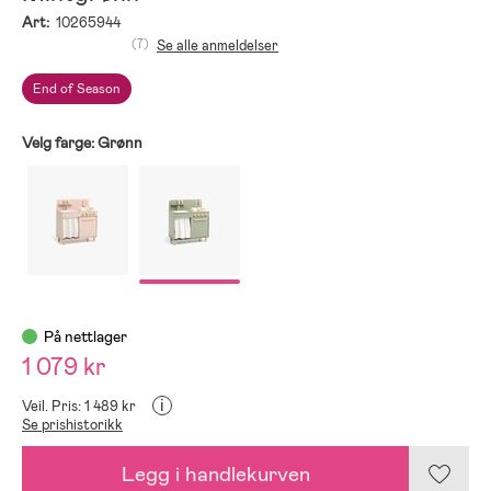
Art:
10265944
(7)
Se alle anmeldelser
End of Season
Velg farge:
Grønn
På nettlager
1 079 kr
i
Veil. Pris: 1 489 kr
Se prishistorikk
Legg i handlekurven