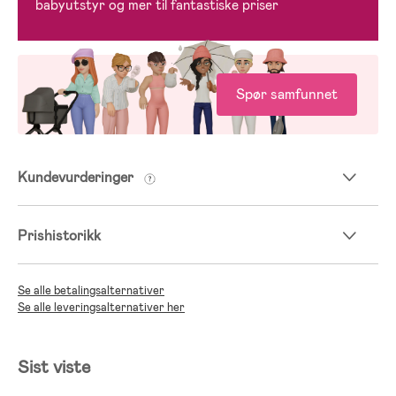
babyutstyr og mer til fantastiske priser
Spør samfunnet
Kundevurderinger
Prishistorikk
Se alle betalingsalternativer
Se alle leveringsalternativer her
Sist viste