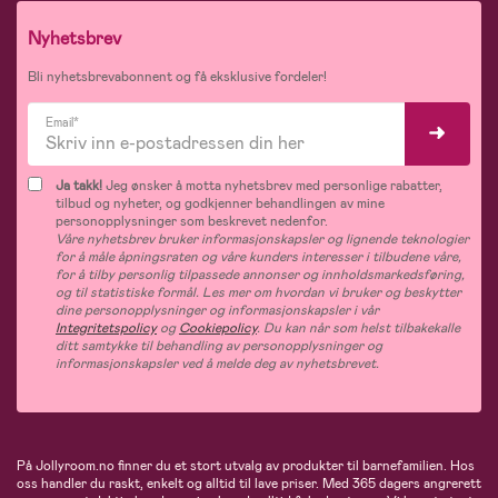
Nyhetsbrev
Bli nyhetsbrevabonnent og få eksklusive fordeler!
Email*
Ja takk!
Jeg ønsker å motta nyhetsbrev med personlige rabatter,
tilbud og nyheter, og godkjenner behandlingen av mine
personopplysninger som beskrevet nedenfor.
Våre nyhetsbrev bruker informasjonskapsler og lignende teknologier
for å måle åpningsraten og våre kunders interesser i tilbudene våre,
for å tilby personlig tilpassede annonser og innholdsmarkedsføring,
og til statistiske formål. Les mer om hvordan vi bruker og beskytter
dine personopplysninger og informasjonskapsler i vår
Integritetspolicy
og
Cookiepolicy
. Du kan når som helst tilbakekalle
ditt samtykke til behandling av personopplysninger og
informasjonskapsler ved å melde deg av nyhetsbrevet.
På Jollyroom.no finner du et stort utvalg av produkter til barnefamilien. Hos
oss handler du raskt, enkelt og alltid til lave priser. Med 365 dagers angrerett