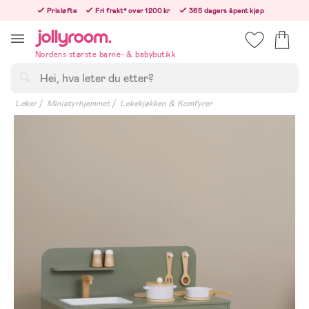
Hoppa
Prisløfte
Fri frakt* over 1200 kr
365 dagers åpent kjøp
till
Bestill i dag, så sender vi rett etter helligedagen
innehållet
Nordens største barne- & babybutikk
Søk
Leker
Miniatyrhjemmet
Lekekjøkken & Komfyrer