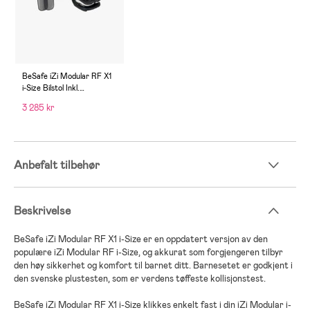
BeSafe iZi Modular RF X1
i-Size Bilstol Inkl.
Tilbehørspakke, Fresh
3 285 kr
Black Cab
Anbefalt tilbehør
Beskrivelse
BeSafe iZi Modular RF X1 i-Size er en oppdatert versjon av den
populære iZi Modular RF i-Size, og akkurat som forgjengeren tilbyr
den høy sikkerhet og komfort til barnet ditt. Barnesetet er godkjent i
den svenske plustesten, som er verdens tøffeste kollisjonstest.
BeSafe iZi Modular RF X1 i-Size klikkes enkelt fast i din iZi Modular i-