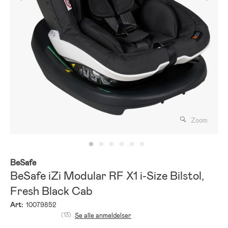
Zoom
BeSafe
BeSafe iZi Modular RF X1 i-Size Bilstol,
Fresh Black Cab
Art:
10079852
(13)
Se alle anmeldelser