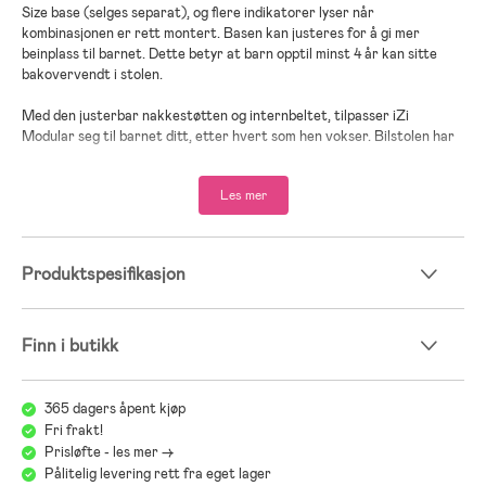
Size base (selges separat), og flere indikatorer lyser når
kombinasjonen er rett montert. Basen kan justeres for å gi mer
beinplass til barnet. Dette betyr at barn opptil minst 4 år kan sitte
bakovervendt i stolen.
Med den justerbar nakkestøtten og internbeltet, tilpasser iZi
Modular seg til barnet ditt, etter hvert som hen vokser. Bilstolen har
magneter som gjør håndteringen av internbeltet lettere. iZi Modular
har flere helningsinnstillinger, som med et enkelt håndgrep kan
Les mer
justeres. Den myke hodestøtten er også utstyrt med den nye Dynamic
Force Absorber, som gir optimal beskyttelse ved eventuell
sidekollisjon.
Produktspesifikasjon
Zi Modular RF har prestert veldig godt i de utførte kollisjonstestene
og overtreffer de tøffe kravene som er i UNr 129(i-Size). Med SIP+
(Side Impact Protection+) plassert på siden av barnebilstolen, mot
bildøren, øker sikkerheten ved en evt sidekollisjon og barnet ditt får
Finn i butikk
ennå bedre beskyttelse.
- Godkjent bakovervendt 61-105
365 dagers åpent kjøp
- Alder ca 6 mnd- 4 år
Fri frakt!
- Godkjent ifh i-Size(UNr 129) og Plusstestet
Prisløfte - les mer ->
- Monteres med ISOfixbase
Pålitelig levering rett fra eget lager