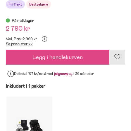
Fri frakt
Bestselgere
På nettlager
2 790 kr
i
Veil. Pris: 2 999 kr
Se prishistorikk
Legg i handlekurven
Delbetal
157 kr/mnd
med
i 36 måneder
Inkludert i 1 pakker