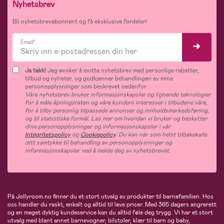
Nyhetsbrev
Bli nyhetsbrevabonnent og få eksklusive fordeler!
Email*
Ja takk!
Jeg ønsker å motta nyhetsbrev med personlige rabatter,
tilbud og nyheter, og godkjenner behandlingen av mine
personopplysninger som beskrevet nedenfor.
Våre nyhetsbrev bruker informasjonskapsler og lignende teknologier
for å måle åpningsraten og våre kunders interesser i tilbudene våre,
for å tilby personlig tilpassede annonser og innholdsmarkedsføring,
og til statistiske formål. Les mer om hvordan vi bruker og beskytter
dine personopplysninger og informasjonskapsler i vår
Integritetspolicy
og
Cookiepolicy
. Du kan når som helst tilbakekalle
ditt samtykke til behandling av personopplysninger og
informasjonskapsler ved å melde deg av nyhetsbrevet.
På Jollyroom.no finner du et stort utvalg av produkter til barnefamilien. Hos
oss handler du raskt, enkelt og alltid til lave priser. Med 365 dagers angrerett
og en meget dyktig kundeservice kan du alltid føle deg trygg. Vi har et stort
utvalg med blant annet barnevogner, bilstoler, klær til barn og baby,