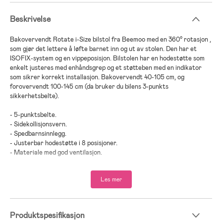
Beskrivelse
Bakovervendt Rotate i-Size bilstol fra Beemoo med en 360° rotasjon ,
som gjør det lettere å løfte barnet inn og ut av stolen. Den har et
ISOFIX-system og en vippeposisjon. Bilstolen har en hodestøtte som
enkelt justeres med enhåndsgrep og et støtteben med en indikator
som sikrer korrekt installasjon. Bakovervendt 40-105 cm, og
forovervendt 100-145 cm (da bruker du bilens 3-punkts
sikkerhetsbelte).
- 5-punktsbelte.
- Sidekollisjonsvern.
- Spedbarnsinnlegg.
- Justerbar hodestøtte i 8 posisjoner.
- Materiale med god ventilasjon.
- Bilstolens innvendige sele kan skjules inne i bilstolen når det ikke er i
bruk.
Les mer
- Maksimal vekt: 36 kg.
- Anbefalt alder: fra nyfødt til 12 år.
Produktspesifikasjon
Vi på Jollyroom vet hvor viktig det er å velge en bilstol som passer