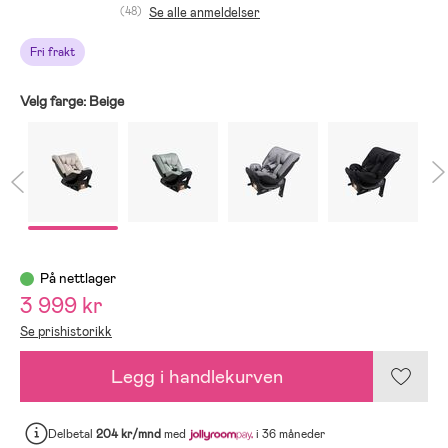
(48)
Se alle anmeldelser
Fri frakt
Velg farge:
Beige
På nettlager
3 999 kr
Se prishistorikk
Legg i handlekurven
Delbetal
204 kr/mnd
med
i 36 måneder