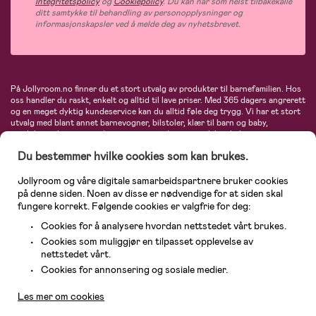
Integritetspolicy
og
Cookiepolicy
. Du kan når som helst tilbakekalle
ditt samtykke til behandling av personopplysninger og
informasjonskapsler ved å melde deg av nyhetsbrevet.
På Jollyroom.no finner du et stort utvalg av produkter til barnefamilien. Hos
oss handler du raskt, enkelt og alltid til lave priser. Med 365 dagers angrerett
og en meget dyktig kundeservice kan du alltid føle deg trygg. Vi har et stort
utvalg med blant annet barnevogner, bilstoler, klær til barn og baby,
produkter til mor, mengder av inspirerende interiør, leker, babyustyr og mye
mye mer. Vi tilbyr produkter fra velkjente merker som blant annet Britax,
Du bestemmer hvilke cookies som kan brukes.
Maxi-Cosi, Baby Jogger, BabyBjörn, Didriksons, KidKraft, Ergobaby, Philips
Avent, Neonate, Cybex, LEGO og mange flere. Velkommen inn til nordens
største nettbutikk for barn og baby!
Jollyroom og våre digitale samarbeidspartnere bruker cookies
på denne siden. Noen av disse er nødvendige for at siden skal
fungere korrekt. Følgende cookies er valgfrie for deg:
Cookies for å analysere hvordan nettstedet vårt brukes.
Cookies som muliggjør en tilpasset opplevelse av
nettstedet vårt.
Kundeservice
Cookies for annonsering og sosiale medier.
Les mer om cookies