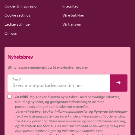
Guider & Inspirasjon
Integritet
Cookie settings
Våre butikker
Ledige stillinger
Vårt ansvar
Om oss
Nyhetsbrev
Bli nyhetsbrevabonnent og få eksklusive fordeler!
Email*
Ja takk!
Jeg ønsker å motta nyhetsbrev med personlige rabatter,
tilbud og nyheter, og godkjenner behandlingen av mine
personopplysninger som beskrevet nedenfor.
Våre nyhetsbrev bruker informasjonskapsler og lignende teknologier
for å måle åpningsraten og våre kunders interesser i tilbudene våre,
for å tilby personlig tilpassede annonser og innholdsmarkedsføring,
og til statistiske formål. Les mer om hvordan vi bruker og beskytter
dine personopplysninger og informasjonskapsler i vår