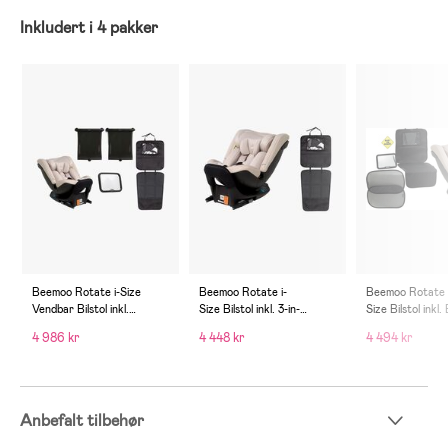
Inkludert i 4 pakker
Beemoo Rotate i-Size
Beemoo Rotate i-
Beemoo Rotate 
Vendbar Bilstol inkl.
Size Bilstol inkl. 3-in-
Size Bilstol inkl
Tilbehør, Oat
1 Sparketrekk, Oat/Black
behørspakke til B
4 986 kr
4 448 kr
4 494 kr
Anbefalt tilbehør