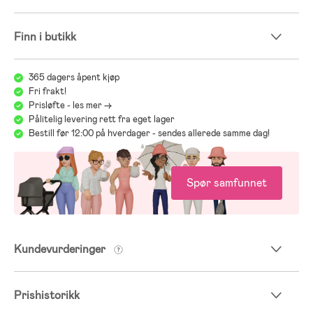
nettopp ditt barns behov, og at det iblant kan bli mye å tenke på med
ulike modeller, merker og funksjoner. For å underlette dette viktige
valget henviser vi til vår guide for bilstoler:
Finn i butikk
Jollyrooms Bilstolsguide
365 dagers åpent kjøp
Fri frakt!
Prisløfte - les mer ->
Pålitelig levering rett fra eget lager
Bestill før 12:00 på hverdager - sendes allerede samme dag!
Spør samfunnet
Kundevurderinger
Prishistorikk