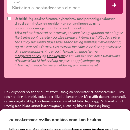
Email*
Ja takk!
Jeg ønsker å motta nyhetsbrev med personlige rabatter,
tilbud og nyheter, og godkjenner behandlingen av mine
personopplysninger som beskrevet nedenfor.
Våre nyhetsbrev bruker informasjonskapsler og lignende teknologier
for å måle åpningsraten og våre kunders interesser i tilbudene våre,
for å tilby personlig tilpassede annonser og innholdsmarkedsføring,
og til statistiske formål. Les mer om hvordan vi bruker og beskytter
dine personopplysninger og informasjonskapsler i vår
Integritetspolicy
og
Cookiepolicy
. Du kan når som helst tilbakekalle
ditt samtykke til behandling av personopplysninger og
informasjonskapsler ved å melde deg av nyhetsbrevet.
På Jollyroom.no finner du et stort utvalg av produkter til barnefamilien. Hos
oss handler du raskt, enkelt og alltid til lave priser. Med 365 dagers angrerett
og en meget dyktig kundeservice kan du alltid føle deg trygg. Vi har et stort
utvalg med blant annet barnevogner, bilstoler, klær til barn og baby,
produkter til mor, mengder av inspirerende interiør, leker, babyustyr og mye
mye mer. Vi tilbyr produkter fra velkjente merker som blant annet Britax,
Du bestemmer hvilke cookies som kan brukes.
Maxi-Cosi, Baby Jogger, BabyBjörn, Didriksons, KidKraft, Ergobaby, Philips
Avent, Neonate, Cybex, LEGO og mange flere. Velkommen inn til nordens
største nettbutikk for barn og baby!
Jollyroom og våre digitale samarbeidspartnere bruker cookies