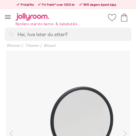
Hoppa
Prisløfte
Fri frakt* over 1200 kr
365 dagers åpent kjøp
till
Bestillinger etter 12:00 sendes neste hverdag!
innehållet
Nordens største barne- & babybutikk
Søk
Bilstoler
Tilbehør
Bilspeil