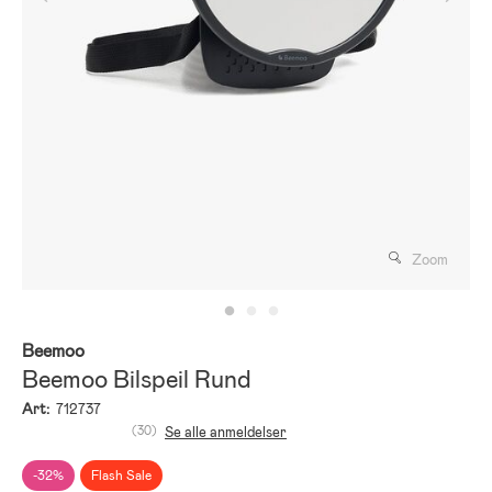
Zoom
Beemoo
Beemoo Bilspeil Rund
Art:
712737
(30)
Se alle anmeldelser
-32%
Flash Sale