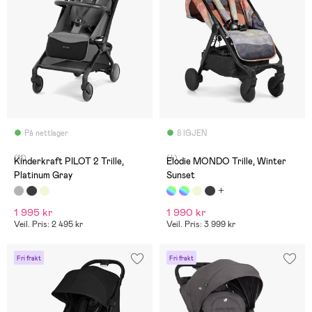
På nettlager
8 IGJEN
(11)
(4)
Kinderkraft PILOT 2 Trille,
Elodie MONDO Trille, Winter
Platinum Gray
Sunset
1 995 kr
1 990 kr
Veil. Pris: 2 495 kr
Veil. Pris: 3 999 kr
Fri frakt
Fri frakt