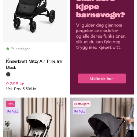
På nettlager
(1)
Kinderkraft Mitzy Air Trille, Ink
Black
2 395 kr
Veil. Pris: 3 399 kr
-45%
Bestselgere
Fri frakt
Fri frakt