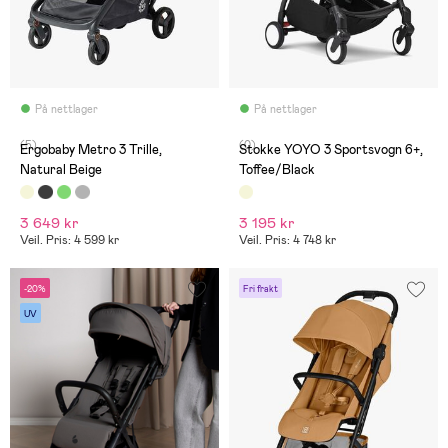
På nettlager
På nettlager
(5)
(0)
Ergobaby Metro 3 Trille,
Stokke YOYO 3 Sportsvogn 6+,
Natural Beige
Toffee/Black
3 649 kr
3 195 kr
Veil. Pris: 4 599 kr
Veil. Pris: 4 748 kr
-20%
Fri frakt
UV