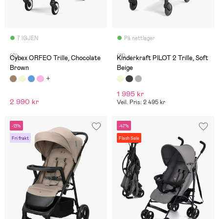
7 IGJEN
På nettlager
(0)
(11)
Cybex ORFEO Trille, Chocolate
Kinderkraft PILOT 2 Trille, Soft
Brown
Beige
1 995 kr
2 990 kr
Veil. Pris: 2 495 kr
-13%
-47%
Fri frakt
Flash Sale