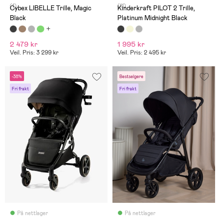
(1)
(11)
Cybex LIBELLE Trille, Magic
Kinderkraft PILOT 2 Trille,
Black
Platinum Midnight Black
2 479 kr
1 995 kr
Veil. Pris: 3 299 kr
Veil. Pris: 2 495 kr
-38%
Bestselgere
Fri frakt
Fri frakt
På nettlager
På nettlager