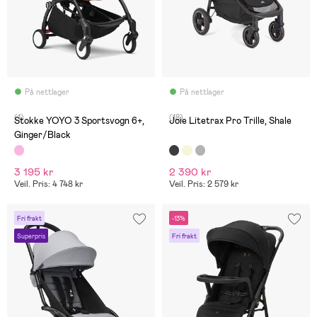
På nettlager
På nettlager
(1)
(18)
Stokke YOYO 3 Sportsvogn 6+,
Joie Litetrax Pro Trille, Shale
Ginger/Black
3 195 kr
2 390 kr
Veil. Pris: 4 748 kr
Veil. Pris: 2 579 kr
Fri frakt
-13%
Superpris
Fri frakt