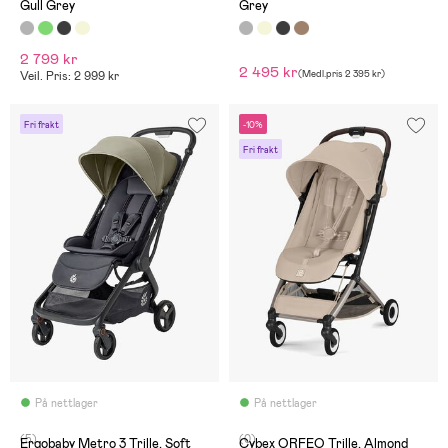
Gull Grey
Grey
2 799 kr
2 495 kr
(
Medl.pris
2 395 kr
)
Veil. Pris: 2 999 kr
Fri frakt
-10%
Fri frakt
På nettlager
På nettlager
(5)
(0)
Ergobaby Metro 3 Trille, Soft
Cybex ORFEO Trille, Almond