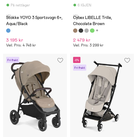
På nettlager
6 IGJEN
(0)
(0)
Stokke YOYO 3 Sportsvogn 6+,
Cybex LIBELLE Trille,
Aqua/Black
Chocolate Brown
3 195 kr
2 479 kr
Veil. Pris: 4 748 kr
Veil. Pris: 3 299 kr
Fri frakt
-6%
Fri frakt