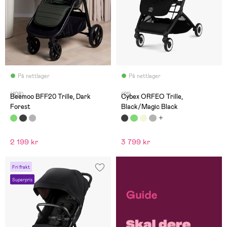
På nettlager
På nettlager
(108)
(21)
Beemoo BFF20 Trille, Dark
Cybex ORFEO Trille,
Forest
Black/Magic Black
2 199 kr
3 799 kr
Fri frakt
Superpris