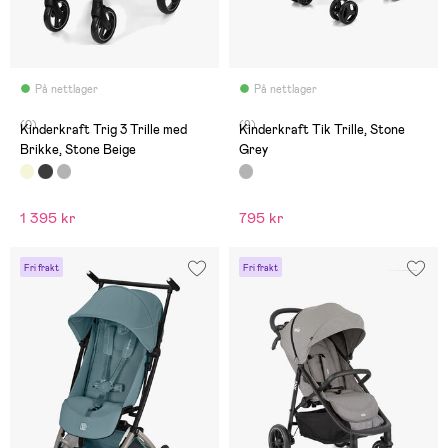
På nettlager
På nettlager
(0)
(9)
Kinderkraft Trig 3 Trille med
Kinderkraft Tik Trille, Stone
Brikke, Stone Beige
Grey
1 395 kr
795 kr
Fri frakt
Fri frakt