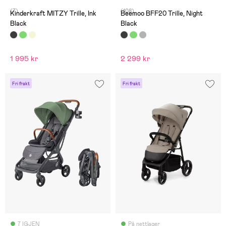
(7)
(108)
Kinderkraft MITZY Trille, Ink
Beemoo BFF20 Trille, Night
Black
Black
1 995 kr
2 299 kr
Fri frakt
Fri frakt
7 IGJEN
På nettlager