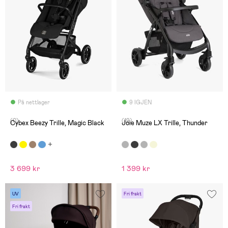
På nettlager
9 IGJEN
(0)
(19)
Cybex Beezy Trille, Magic Black
Joie Muze LX Trille, Thunder
3 699 kr
1 399 kr
UV
Fri frakt
Fri frakt