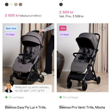
2 869 kr
2 695 kr
(
Medl.pris
2 495 kr
)
Veil. Pris: 3 599 kr
Best i test
-38%
Fri frakt
Fri frakt
Veldig lett og sette sammen,
og opp igjen. Lett og fin!
På nettlager
På nettlager
(100)
(29)
Beemoo Easy Fly Lux 4 Trille,
Beemoo Pro Venti Trille, Mocha