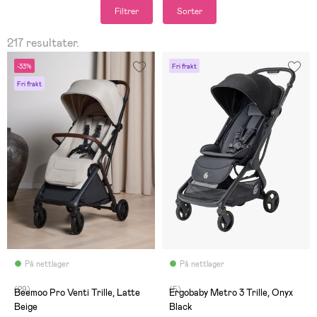
Filtrer
Sorter
217 resultater.
-33%
Fri frakt
Fri frakt
På nettlager
På nettlager
(29)
(5)
Beemoo Pro Venti Trille, Latte
Ergobaby Metro 3 Trille, Onyx
Beige
Black