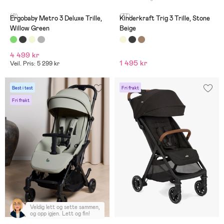
(2)
(37)
Ergobaby Metro 3 Deluxe Trille,
Kinderkraft Trig 3 Trille, Stone
Willow Green
Beige
4 499 kr
1 495 kr
Veil. Pris: 5 299 kr
Best i test
Fri frakt
Fri frakt
Veldig lett og sette sammen,
og opp igjen. Lett og fin!