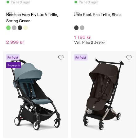
På nettlager
På nettlager
(100)
(10)
Beemoo Easy Fly Lux 4 Trille,
Joie Pact Pro Trille, Shale
Spring Green
1 795 kr
2 999 kr
Veil. Pris: 2 349 kr
Fri frakt
Fri frakt
Superpris