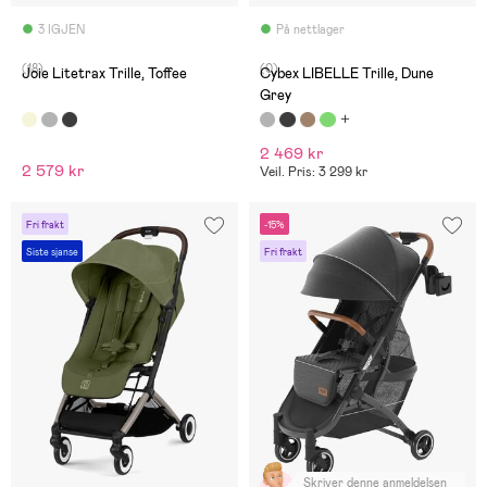
3 IGJEN
På nettlager
(18)
(0)
Joie Litetrax Trille, Toffee
Cybex LIBELLE Trille, Dune
Grey
2 469 kr
2 579 kr
Veil. Pris: 3 299 kr
Fri frakt
-15%
Siste sjanse
Fri frakt
Skriver denne anmeldelsen