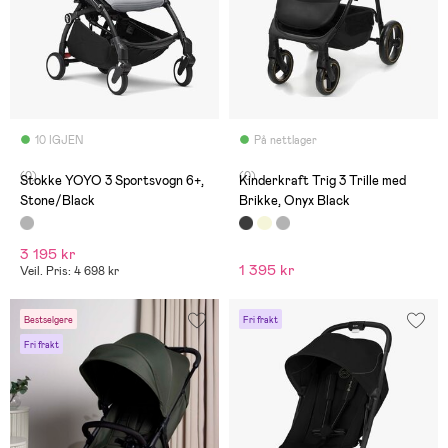
10 IGJEN
På nettlager
(0)
(0)
Stokke YOYO 3 Sportsvogn 6+,
Kinderkraft Trig 3 Trille med
Stone/Black
Brikke, Onyx Black
3 195 kr
1 395 kr
Veil. Pris: 4 698 kr
Bestselgere
Fri frakt
Fri frakt