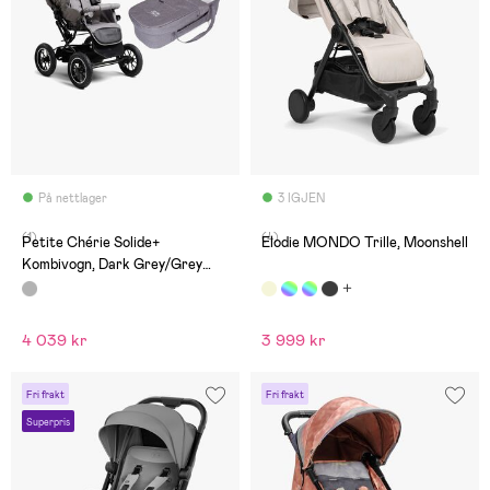
På nettlager
3 IGJEN
(1)
(4)
Petite Chérie Solide+
Elodie MONDO Trille, Moonshell
Kombivogn, Dark Grey/Grey
Melange
4 039 kr
3 999 kr
Fri frakt
Fri frakt
Superpris