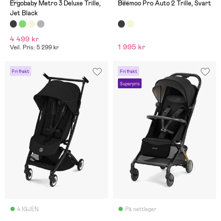
(2)
(24)
Ergobaby Metro 3 Deluxe Trille,
Beemoo Pro Auto 2 Trille, Svart
Jet Black
4 499 kr
1 995 kr
Veil. Pris: 5 299 kr
Fri frakt
Fri frakt
Superpris
4 IGJEN
På nettlager