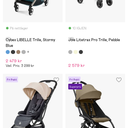
På nettlager
10 IGJEN
(0)
(18)
Cybex LIBELLE Trille, Stormy
Joie Litetrax Pro Trille, Pebble
Blue
2 479 kr
2 579 kr
Veil. Pris: 3 299 kr
Fri frakt
Fri frakt
Superpris