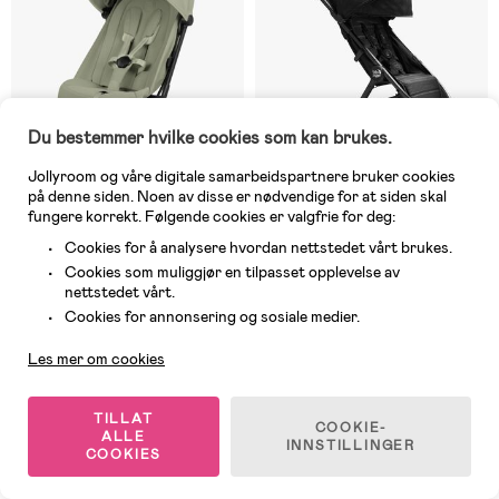
Du bestemmer hvilke cookies som kan brukes.
Jollyroom og våre digitale samarbeidspartnere bruker cookies
på denne siden. Noen av disse er nødvendige for at siden skal
fungere korrekt. Følgende cookies er valgfrie for deg:
Cookies for å analysere hvordan nettstedet vårt brukes.
2 IGJEN
På nettlager
Cookies som muliggjør en tilpasset opplevelse av
(0)
(55)
nettstedet vårt.
Cybex COYA Style Trille, Matt
Baby Jogger City Tour 2 Trille,
Kundeservice
Black/Sage Green
Pitch Black
Cookies for annonsering og sosiale medier.
Les mer om cookies
6 699 kr
3 995 kr
TILLAT
COOKIE-
ALLE
INNSTILLINGER
Fri frakt
COOKIES
Superpris