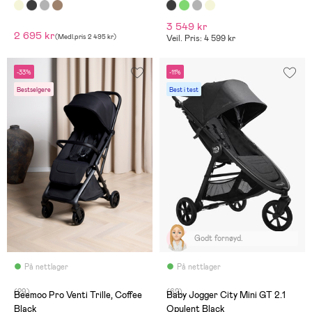
3 549 kr
2 695 kr
(
Medl.pris
2 495 kr
)
Veil. Pris: 4 599 kr
-33%
-11%
Bestselgere
Best i test
Godt fornøyd.
På nettlager
På nettlager
(29)
(62)
Beemoo Pro Venti Trille, Coffee
Baby Jogger City Mini GT 2.1
Black
Opulent Black