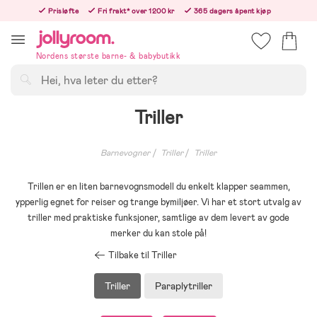
Hoppa
Prisløfte
Fri frakt* over 1200 kr
365 dagers åpent kjøp
till
Bestillinger etter 12:00 sendes neste hverdag!
innehållet
Nordens største barne- & babybutikk
Søk
Triller
Barnevogner
Triller
Triller
Trillen er en liten barnevognsmodell du enkelt klapper seammen,
ypperlig egnet for reiser og trange bymiljøer. Vi har et stort utvalg av
triller med praktiske funksjoner, samtlige av dem levert av gode
merker du kan stole på!
Tilbake til Triller
Triller
Paraplytriller