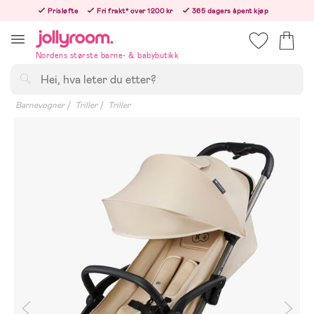
Hoppa
Prisløfte
Fri frakt* over 1200 kr
365 dagers åpent kjøp
till
Bestill nå - vi sender samme hverdag!
innehållet
Nordens største barne- & babybutikk
Søk
Barnevogner
Triller
Triller