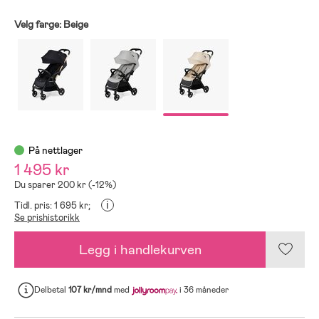
Velg farge:
Beige
På nettlager
1 495 kr
Du sparer 200 kr (-12%)
i
Tidl. pris: 1 695 kr;
Se prishistorikk
Legg i handlekurven
Delbetal
107 kr/mnd
med
i 36 måneder