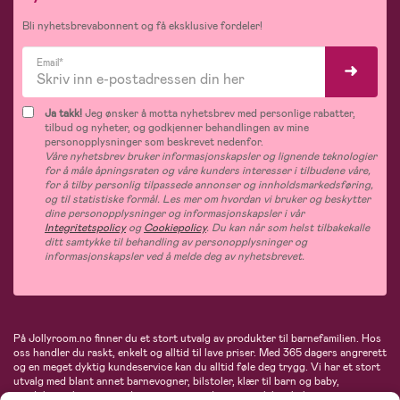
Bli nyhetsbrevabonnent og få eksklusive fordeler!
Email*
Ja takk!
Jeg ønsker å motta nyhetsbrev med personlige rabatter,
tilbud og nyheter, og godkjenner behandlingen av mine
personopplysninger som beskrevet nedenfor.
Våre nyhetsbrev bruker informasjonskapsler og lignende teknologier
for å måle åpningsraten og våre kunders interesser i tilbudene våre,
for å tilby personlig tilpassede annonser og innholdsmarkedsføring,
og til statistiske formål. Les mer om hvordan vi bruker og beskytter
dine personopplysninger og informasjonskapsler i vår
Integritetspolicy
og
Cookiepolicy
. Du kan når som helst tilbakekalle
ditt samtykke til behandling av personopplysninger og
informasjonskapsler ved å melde deg av nyhetsbrevet.
På Jollyroom.no finner du et stort utvalg av produkter til barnefamilien. Hos
oss handler du raskt, enkelt og alltid til lave priser. Med 365 dagers angrerett
og en meget dyktig kundeservice kan du alltid føle deg trygg. Vi har et stort
utvalg med blant annet barnevogner, bilstoler, klær til barn og baby,
produkter til mor, mengder av inspirerende interiør, leker, babyustyr og mye