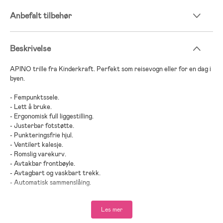
Anbefalt tilbehør
Beskrivelse
APINO trille fra Kinderkraft. Perfekt som reisevogn eller for en dag i
byen.
- Fempunktssele.
- Lett å bruke.
- Ergonomisk full liggestilling.
- Justerbar fotstøtte.
- Punkteringsfrie hjul.
- Ventilert kalesje.
- Romslig varekurv.
- Avtakbar frontbøyle.
- Avtagbart og vaskbart trekk.
- Automatisk sammenslåing.
- Kompatibel med Travel System.
- Maksimal vekt: 22 kg.
Les mer
- Anbefalt alder: fra nyfødt.