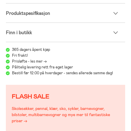
Vi på Jollyroom vet hvor vanskelig det kan være å finne en barnevogn
Produktspesifikasjon
som passer akkurat deg og ditt barns behov, og at det iblant blir veldig
mye å tenke på med ulike modeller, merker og funksjoner. For å gjøre
jobben lettere for deg henviser vi til vår enkle barnevognguide:
Jollyrooms Barnevognsguide
Finn i butikk
365 dagers åpent kjøp
Fri frakt!
Prisløfte - les mer ->
Pålitelig levering rett fra eget lager
Bestill før 12:00 på hverdager - sendes allerede samme dag!
FLASH SALE
Skolesekker, pennal, klær, sko, sykler, barnevogner,
bilstoler, multibarnevogner og mye mer til fantastiske
priser →