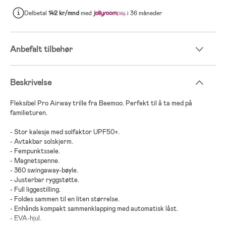
Delbetal
142 kr/mnd
med
i 36 måneder
Anbefalt tilbehør
Beskrivelse
Fleksibel Pro Airway trille fra Beemoo. Perfekt til å ta med på
familieturen.
- Stor kalesje med solfaktor UPF50+.
- Avtakbar solskjerm.
- Fempunktssele.
- Magnetspenne.
- 360 swingaway-bøyle.
- Justerbar ryggstøtte.
- Full liggestilling.
- Foldes sammen til en liten størrelse.
- Enhånds kompakt sammenklapping med automatisk låst.
- EVA-hjul.