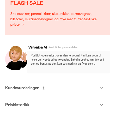
FLASH SALE
Skolesekker, pennal, klær, sko, sykler, barnevogner,
bilstoler, multibarnevogner og mye mer til fantastiske
priser →
Veronica M
Kåret til toppanmeldelse
Positivt overrasket over denne vogna! Fin liten vogn til 
reise og hverdagslige ærender. Enkel å bruke, mini trives i 
den og bonus at den kan tas med inn på flyet som 
håndbagasje. Kalesjen blir for kort for en nysgjerrig tass 
som skal sove, men det løste seg fint med ekstra solskjerm. 
Denne blir nok liggende i bilen og tatt i bruk på småturer, 
kjøpesenteret ol i fremtiden!
Kundevurderinger
Prishistorikk