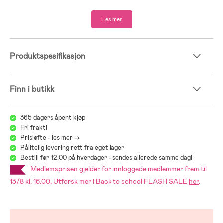
- Lett chassis.
- Testet og godkjent i henhold til: EN 1888-1 & 2:2018+A1:2022.
Les mer
- Maksvekt varekurv: 3 kg.
- Maksimal vekt: 22 kg.
- Anbefalt alder: fra 6 måneder.
Produktspesifikasjon
- Godkjent av IATA som håndbagasje på fly. Ulike flyselskaper kan ha
forskjellige regler. Sjekk reglene til selskapet du reiser med.
Vi på Jollyroom vet hvor vanskelig det kan være å finne en barnevogn
Finn i butikk
som passer akkurat deg og ditt barns behov, og at det iblant blir veldig
mye å tenke på med ulike modeller, merker og funksjoner. For å gjøre
jobben lettere for deg henviser vi til vår enkle barnevognguide:
365 dagers åpent kjøp
Jollyrooms Barnevognsguide
Fri frakt!
Prisløfte - les mer ->
Pålitelig levering rett fra eget lager
Bestill før 12:00 på hverdager - sendes allerede samme dag!
Medlemsprisen gjelder for innloggede medlemmer frem til
13/8 kl. 16.00. Utforsk mer i Back to school FLASH SALE
her
.