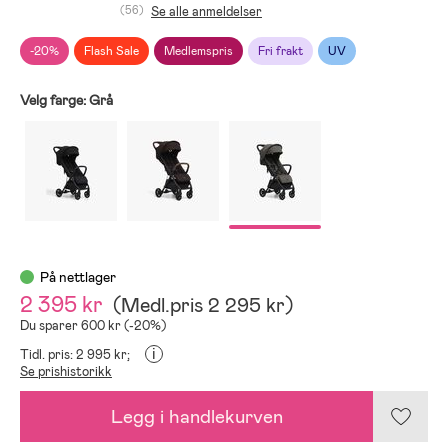
(56)
Se alle anmeldelser
-20%
Flash Sale
Medlemspris
Fri frakt
UV
Velg farge:
Grå
På nettlager
2 395 kr
(
Medl.pris
2 295 kr
)
Du sparer 600 kr (-20%)
i
Tidl. pris: 2 995 kr;
Se prishistorikk
Legg i handlekurven