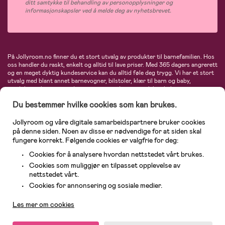
ditt samtykke til behandling av personopplysninger og
informasjonskapsler ved å melde deg av nyhetsbrevet.
På Jollyroom.no finner du et stort utvalg av produkter til barnefamilien. Hos
oss handler du raskt, enkelt og alltid til lave priser. Med 365 dagers angrerett
og en meget dyktig kundeservice kan du alltid føle deg trygg. Vi har et stort
utvalg med blant annet barnevogner, bilstoler, klær til barn og baby,
produkter til mor, mengder av inspirerende interiør, leker, babyustyr og mye
mye mer. Vi tilbyr produkter fra velkjente merker som blant annet Britax,
Du bestemmer hvilke cookies som kan brukes.
Maxi-Cosi, Baby Jogger, BabyBjörn, Didriksons, KidKraft, Ergobaby, Philips
Avent, Neonate, Cybex, LEGO og mange flere. Velkommen inn til nordens
største nettbutikk for barn og baby!
Jollyroom og våre digitale samarbeidspartnere bruker cookies
på denne siden. Noen av disse er nødvendige for at siden skal
fungere korrekt. Følgende cookies er valgfrie for deg:
Cookies for å analysere hvordan nettstedet vårt brukes.
Cookies som muliggjør en tilpasset opplevelse av
nettstedet vårt.
Kundeservice
Cookies for annonsering og sosiale medier.
Les mer om cookies
© 2026 Jollyroom AS. Alle rettigheter reservert.