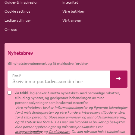
Guider & Inspirasjon
Integritet
Cookie settings
Våre butikker
Ledige stillinger
Vårt ansvar
Om oss
Nyhetsbrev
Bli nyhetsbrevabonnent og få eksklusive fordeler!
Email*
Ja takk!
Jeg ønsker å motta nyhetsbrev med personlige rabatter,
tilbud og nyheter, og godkjenner behandlingen av mine
personopplysninger som beskrevet nedenfor.
Våre nyhetsbrev bruker informasjonskapsler og lignende teknologier
for å måle åpningsraten og våre kunders interesser i tilbudene våre,
for å tilby personlig tilpassede annonser og innholdsmarkedsføring,
og til statistiske formål. Les mer om hvordan vi bruker og beskytter
dine personopplysninger og informasjonskapsler i vår
Integritetspolicy
og
Cookiepolicy
. Du kan når som helst tilbakekalle