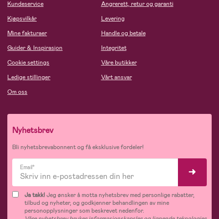
Kundeservice
Angrerett, retur og garanti
Kjøpsvilkår
Levering
Mine fakturaer
Handle og betale
Guider & Inspirasjon
Integritet
Cookie settings
Våre butikker
Ledige stillinger
Vårt ansvar
Om oss
Nyhetsbrev
Bli nyhetsbrevabonnent og få eksklusive fordeler!
Email*
Ja takk!
Jeg ønsker å motta nyhetsbrev med personlige rabatter,
tilbud og nyheter, og godkjenner behandlingen av mine
personopplysninger som beskrevet nedenfor.
Våre nyhetsbrev bruker informasjonskapsler og lignende teknologier