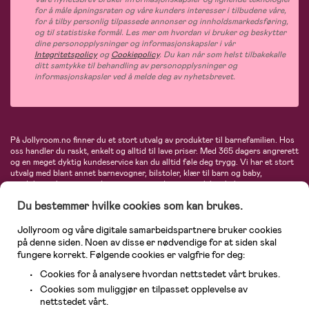
for å måle åpningsraten og våre kunders interesser i tilbudene våre,
for å tilby personlig tilpassede annonser og innholdsmarkedsføring,
og til statistiske formål. Les mer om hvordan vi bruker og beskytter
dine personopplysninger og informasjonskapsler i vår
Integritetspolicy
og
Cookiepolicy
. Du kan når som helst tilbakekalle
ditt samtykke til behandling av personopplysninger og
informasjonskapsler ved å melde deg av nyhetsbrevet.
På Jollyroom.no finner du et stort utvalg av produkter til barnefamilien. Hos
oss handler du raskt, enkelt og alltid til lave priser. Med 365 dagers angrerett
og en meget dyktig kundeservice kan du alltid føle deg trygg. Vi har et stort
utvalg med blant annet barnevogner, bilstoler, klær til barn og baby,
produkter til mor, mengder av inspirerende interiør, leker, babyustyr og mye
mye mer. Vi tilbyr produkter fra velkjente merker som blant annet Britax,
Du bestemmer hvilke cookies som kan brukes.
Maxi-Cosi, Baby Jogger, BabyBjörn, Didriksons, KidKraft, Ergobaby, Philips
Avent, Neonate, Cybex, LEGO og mange flere. Velkommen inn til nordens
største nettbutikk for barn og baby!
Jollyroom og våre digitale samarbeidspartnere bruker cookies
på denne siden. Noen av disse er nødvendige for at siden skal
fungere korrekt. Følgende cookies er valgfrie for deg:
Cookies for å analysere hvordan nettstedet vårt brukes.
Cookies som muliggjør en tilpasset opplevelse av
nettstedet vårt.