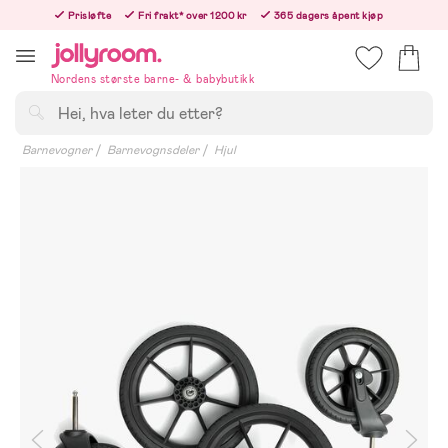
Hoppa
Prisløfte
Fri frakt* over 1200 kr
365 dagers åpent kjøp
till
Bestill nå - vi sender samme hverdag!
innehållet
Nordens største barne- & babybutikk
Søk
Barnevogner
Barnevognsdeler
Hjul