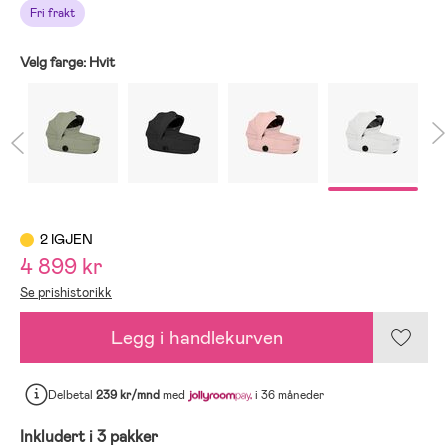
Fri frakt
Velg farge:
Hvit
2 IGJEN
4 899 kr
Se prishistorikk
Legg i handlekurven
Delbetal
239 kr/mnd
med
i 36 måneder
Inkludert i 3 pakker