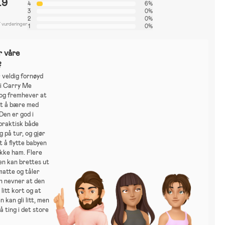
.9
4
6%
3
0%
2
0%
7 vurderinger
1
0%
r våre
?
 veldig fornøyd
i Carry Me
 og fremhever at
tt å bære med
 Den er god i
 praktisk både
 på tur, og gjør
t å flytte babyen
kke ham. Flere
den kan brettes ut
matte og tåler
n nevner at den
litt kort og at
 kan gli litt, men
å ting i det store