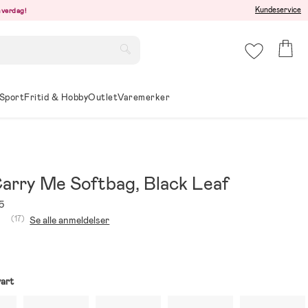
Kundeservice
hverdag!
Sport
Fritid & Hobby
Outlet
Varemerker
Carry Me Softbag, Black Leaf
5
(17)
Se alle anmeldelser
art