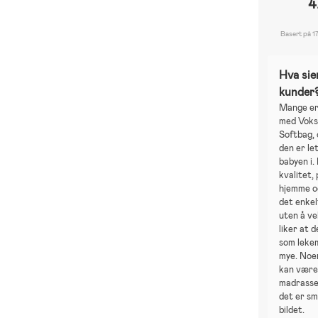
4
Basert på 1
Hva sie
kunder
Mange er
med Voks
Softbag,
den er le
babyen i.
kvalitet,
hjemme og
det enkel
uten å ve
liker at 
som leke
mye. Noe
kan være 
madrassen
det er sm
bildet.