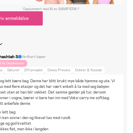
Oppsummert med AI av GAMIFIERA.®
iv anmeldelse
heshteh S
Verifisert kjøper
ittle Daydreamer
us
Gåturer
DIY-prosjekt
Disney Princess
Dukker & Kosedyr
n og lett bære bag. Denne har blitt brukt mye både hjemme og ute. Vi 
hus med flere etasjer og det har vært enkelt å ta med seg babyen 
uset uten at han blir vekket. Det samme gjelder på tur, dersom 
vner i vogna, bærer vi bare han inn med Voksi carry me softbag. 
utt anbefale denne
v lett bag
 kan sovne i den og likevel tas med rundt
rge og god kvalitet
kkes flat, men ikke i lengden