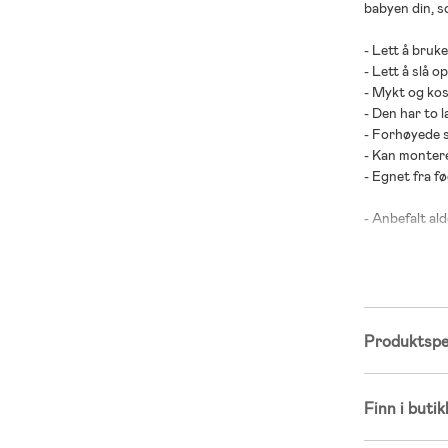
babyen din, s
- Lett å bruke
- Lett å slå 
- Mykt og kos
- Den har to 
- Forhøyede s
- Kan montere
- Egnet fra fø
- Anbefalt ald
- Kåret til B
- Kåret til B
- Ytterstoff: 
- Indre stoff:
Produktspes
- Fyll: 100 % 
Finn i butik