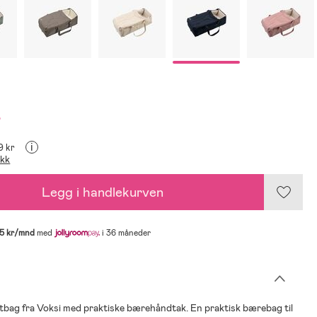
r
i
99 kr
ikk
Legg i handlekurven
5 kr/mnd
med
i 36 måneder
tbag fra Voksi med praktiske bærehåndtak. En praktisk bærebag til