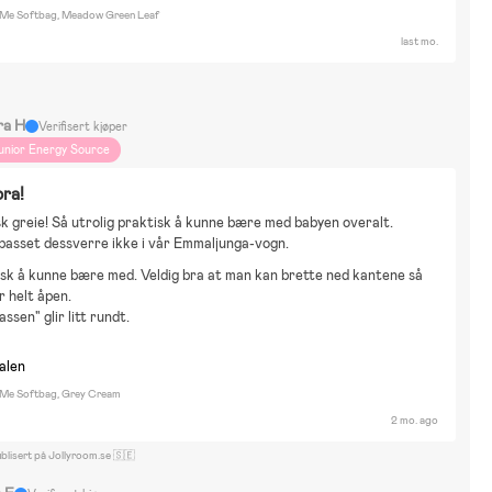
 Me Softbag, Meadow Green Leaf
last mo.
ra H
Verifisert kjøper
unior Energy Source
bra!
k greie! Så utrolig praktisk å kunne bære med babyen overalt.
passet dessverre ikke i vår Emmaljunga-vogn.
sk å kunne bære med. Veldig bra at man kan brette ned kantene så
ir helt åpen.
ssen" glir litt rundt.
nalen
 Me Softbag, Grey Cream
2 mo. ago
blisert på Jollyroom.se 🇸🇪