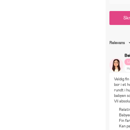
Skr
Relevans
Be
L
H
Veldig fi
bor i et 
rundt i h
babyen so
Vil absol
Relati
Babyen
Fin fa
Kan pa