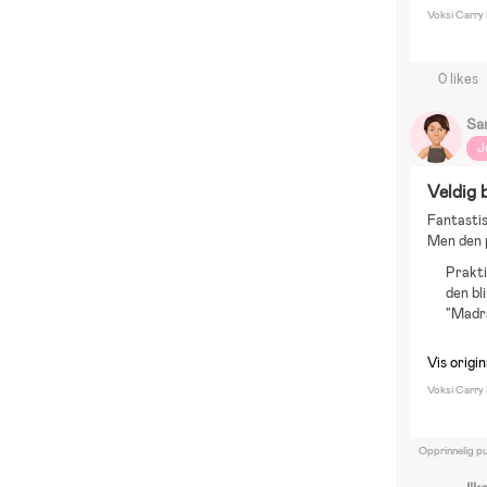
Voksi Carry
0 likes
Sa
J
Veldig 
Fantastis
Men den 
Prakti
den bl
"Madra
Vis origi
Voksi Carry
Opprinnelig pu