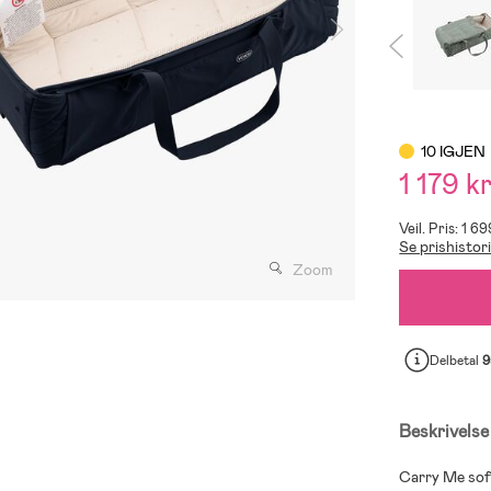
10 IGJEN
1 179 k
Veil. Pris: 1 6
Se prishistor
Zoom
Delbetal
9
Beskrivelse
Carry Me sof