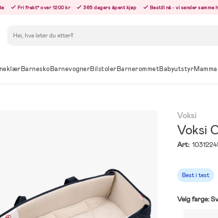
te
Fri frakt* over 1200 kr
365 dagers åpent kjøp
Bestill nå - vi sender samme 
Søk
neklær
Barnesko
Barnevogner
Bilstoler
Barnerommet
Babyutstyr
Mamma
Voksi
Voksi 
Art:
1031224
Best i test
Velg farge:
Sv