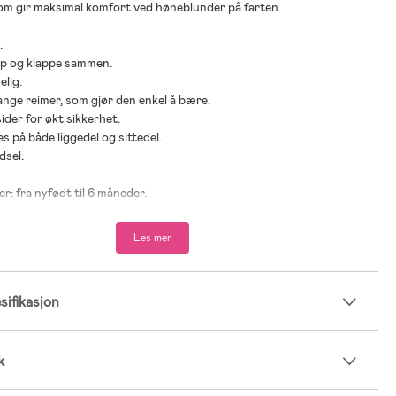
om gir maksimal komfort ved høneblunder på farten.
.
opp og klappe sammen.
elig.
lange reimer, som gjør den enkel å bære.
ider for økt sikkerhet.
s på både liggedel og sittedel.
dsel.
er: fra nyfødt til 6 måneder.
est i Test 2025 i kategorien Mykbag av Bäst-i-test.se.
est i test 2026 av Bäst-i-test.se i kategorien Bærebag.
Les mer
100 % resirkulert polyester.
 100 % bomull.
ifikasjon
resirkulert polyester.
k