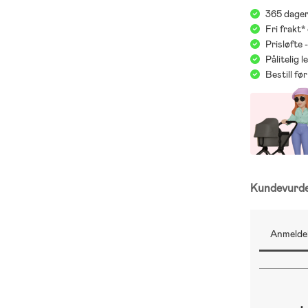
365 dager
Fri frakt*
Prisløfte 
Pålitelig 
Bestill f
;
Kundevurd
Anmeldel