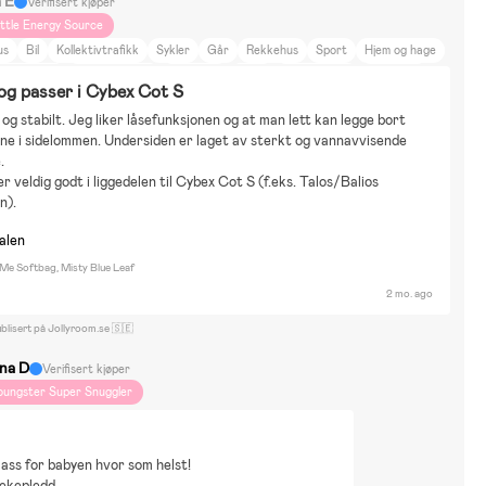
a E
Verifisert kjøper
ittle Energy Source
us
Bil
Kollektivtrafikk
Sykler
Går
Rekkehus
Sport
Hjem og hage
yr og natur
Reise på hytta
Bobilferie
Reise
DIY-prosjekt
Fargerikt
og passer i Cybex Cot S
i
Gåturer
Løping
Sykling
Talos S Lux
 og stabilt. Jeg liker låsefunksjonen og at man lett kan legge bort 
e i sidelommen. Undersiden er laget av sterkt og vannavvisende 
.
r veldig godt i liggedelen til Cybex Cot S (f.eks. Talos/Balios 
n).
nalen
 Me Softbag, Misty Blue Leaf
2 mo. ago
blisert på Jollyroom.se 🇸🇪
ina D
Verifisert kjøper
oungster Super Snuggler
ass for babyen hvor som helst!
lekepledd