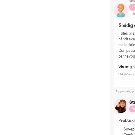
Ilk
L
H
D
Smidig 
Sk
Føles bra
håndtaken
materiale
Den passe
barnevog
Vis origi
Voksi Carry
Opprinnelig pu
St
Y
Praktisk!
Sovepl
Også 