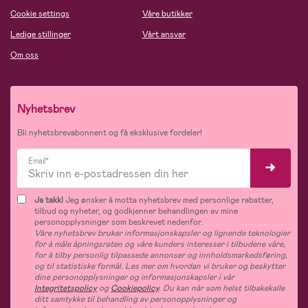
Cookie settings
Våre butikker
Ledige stillinger
Vårt ansvar
Om oss
Nyhetsbrev
Bli nyhetsbrevabonnent og få eksklusive fordeler!
Email*
Ja takk!
Jeg ønsker å motta nyhetsbrev med personlige rabatter,
tilbud og nyheter, og godkjenner behandlingen av mine
personopplysninger som beskrevet nedenfor.
Våre nyhetsbrev bruker informasjonskapsler og lignende teknologier
for å måle åpningsraten og våre kunders interesser i tilbudene våre,
for å tilby personlig tilpassede annonser og innholdsmarkedsføring,
og til statistiske formål. Les mer om hvordan vi bruker og beskytter
dine personopplysninger og informasjonskapsler i vår
Integritetspolicy
og
Cookiepolicy
. Du kan når som helst tilbakekalle
ditt samtykke til behandling av personopplysninger og