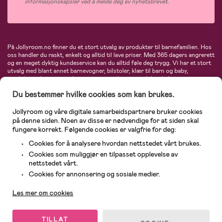
informasjonskapsler ved å melde deg av nyhetsbrevet.
På Jollyroom.no finner du et stort utvalg av produkter til barnefamilien. Hos
oss handler du raskt, enkelt og alltid til lave priser. Med 365 dagers angrerett
og en meget dyktig kundeservice kan du alltid føle deg trygg. Vi har et stort
utvalg med blant annet barnevogner, bilstoler, klær til barn og baby,
produkter til mor, mengder av inspirerende interiør, leker, babyustyr og mye
mye mer. Vi tilbyr produkter fra velkjente merker som blant annet Britax,
Du bestemmer hvilke cookies som kan brukes.
Maxi-Cosi, Baby Jogger, BabyBjörn, Didriksons, KidKraft, Ergobaby, Philips
Avent, Neonate, Cybex, LEGO og mange flere. Velkommen inn til nordens
største nettbutikk for barn og baby!
Jollyroom og våre digitale samarbeidspartnere bruker cookies
på denne siden. Noen av disse er nødvendige for at siden skal
fungere korrekt. Følgende cookies er valgfrie for deg:
Cookies for å analysere hvordan nettstedet vårt brukes.
Cookies som muliggjør en tilpasset opplevelse av
nettstedet vårt.
Kundeservice
Cookies for annonsering og sosiale medier.
Les mer om cookies
© 2026 Jollyroom AS. Alle rettigheter reservert.
TILLAT