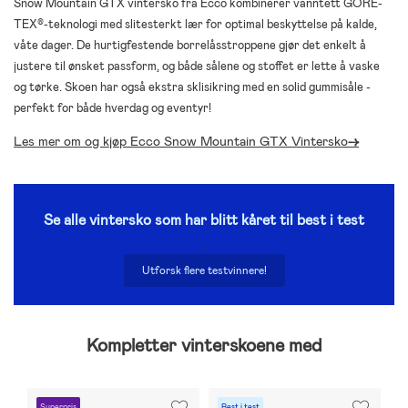
Snow Mountain GTX vintersko fra Ecco kombinerer vanntett GORE-
TEX®-teknologi med slitesterkt lær for optimal beskyttelse på kalde,
våte dager. De hurtigfestende borrelåsstroppene gjør det enkelt å
justere til ønsket passform, og både sålene og stoffet er lette å vaske
og tørke. Skoen har også ekstra sklisikring med en solid gummisåle -
perfekt for både hverdag og eventyr!
Les mer om og kjøp Ecco Snow Mountain GTX Vintersko
->
Se alle vintersko som har blitt kåret til best i test
.
Utforsk flere testvinnere!
Kompletter vinterskoene med
Superpris
Best i test