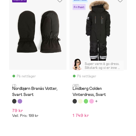
Fri frakt
Super varm å go dress.
Slitstark og vi er inne på
2 sesongen på datteren
sin, å kjøpte en til
På nettlager
På nettlager
gutten dette året. Litt
stor på størrelsen.
(1)
(82)
Dattaren har strl 130
Nordbjørn Branäs Votter,
Lindberg Colden
(bruker 134/140 i vanlig
Svart Svart
Vinterdress, Svart
størrelse) Sønnen har
strl 120 (bruker 128/134
i vanlig størrelse)
79 kr
1 749 kr
Veil. Pris: 199 kr