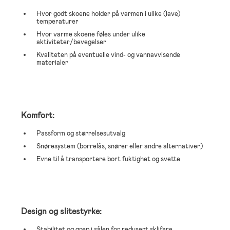
Hvor godt skoene holder på varmen i ulike (lave)
temperaturer
Hvor varme skoene føles under ulike
aktiviteter/bevegelser
Kvaliteten på eventuelle vind- og vannavvisende
materialer
Komfort:
Passform og størrelsesutvalg
Snøresystem (borrelås, snører eller andre alternativer)
Evne til å transportere bort fuktighet og svette
Design og slitestyrke:
Stabilitet og grep i sålen for redusert sklifare