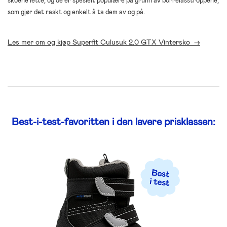
skoene lette, og de er spesielt populære på grunn av borrelåsstroppene,
som gjør det raskt og enkelt å ta dem av og på.
Les mer om og kjøp Superfit Culusuk 2.0 GTX Vintersko ->
Best-i-test-favoritten i den lavere prisklassen: