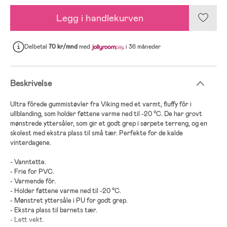
Legg i handlekurven
Delbetal
70 kr/mnd
med
i 36 måneder
Beskrivelse
Ultra fôrede gummistøvler fra Viking med et varmt, fluffy fôr i
ullblanding, som holder føttene varme ned til -20 °C. De har grovt
mønstrede yttersåler, som gir et godt grep i sørpete terreng, og en
skolest med ekstra plass til små tær. Perfekte for de kalde
vinterdagene.
- Vanntette.
- Frie for PVC.
- Varmende fôr.
- Holder føttene varme ned til -20 °C.
- Mønstret yttersåle i PU for godt grep.
- Ekstra plass til barnets tær.
- Lett vekt.