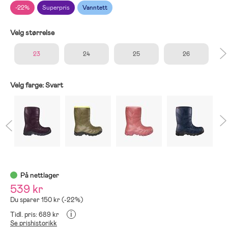
-22%
Superpris
Vanntett
Velg størrelse
23
24
25
26
Velg farge:
Svart
På nettlager
539 kr
Du sparer 150 kr (-22%)
i
Tidl. pris: 689 kr
Se prishistorikk