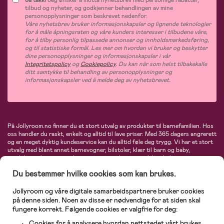
Ja takk!
Jeg ønsker å motta nyhetsbrev med personlige rabatter,
tilbud og nyheter, og godkjenner behandlingen av mine
personopplysninger som beskrevet nedenfor.
Våre nyhetsbrev bruker informasjonskapsler og lignende teknologier
for å måle åpningsraten og våre kunders interesser i tilbudene våre,
for å tilby personlig tilpassede annonser og innholdsmarkedsføring,
og til statistiske formål. Les mer om hvordan vi bruker og beskytter
dine personopplysninger og informasjonskapsler i vår
Integritetspolicy
og
Cookiepolicy
. Du kan når som helst tilbakekalle
ditt samtykke til behandling av personopplysninger og
informasjonskapsler ved å melde deg av nyhetsbrevet.
På Jollyroom.no finner du et stort utvalg av produkter til barnefamilien. Hos
oss handler du raskt, enkelt og alltid til lave priser. Med 365 dagers angrerett
og en meget dyktig kundeservice kan du alltid føle deg trygg. Vi har et stort
utvalg med blant annet barnevogner, bilstoler, klær til barn og baby,
produkter til mor, mengder av inspirerende interiør, leker, babyustyr og mye
mye mer. Vi tilbyr produkter fra velkjente merker som blant annet Britax,
Du bestemmer hvilke cookies som kan brukes.
Maxi-Cosi, Baby Jogger, BabyBjörn, Didriksons, KidKraft, Ergobaby, Philips
Avent, Neonate, Cybex, LEGO og mange flere. Velkommen inn til nordens
største nettbutikk for barn og baby!
Jollyroom og våre digitale samarbeidspartnere bruker cookies
på denne siden. Noen av disse er nødvendige for at siden skal
fungere korrekt. Følgende cookies er valgfrie for deg:
Cookies for å analysere hvordan nettstedet vårt brukes.