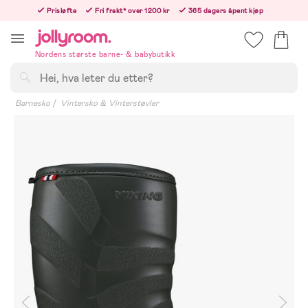
Hoppa
Prisløfte
Fri frakt* over 1200 kr
365 dagers åpent kjøp
till
Bestillinger etter 12:00 sendes neste hverdag!
innehållet
Nordens største barne- & babybutikk
Søk
Barnesko
Vintersko & Vinterstøvler