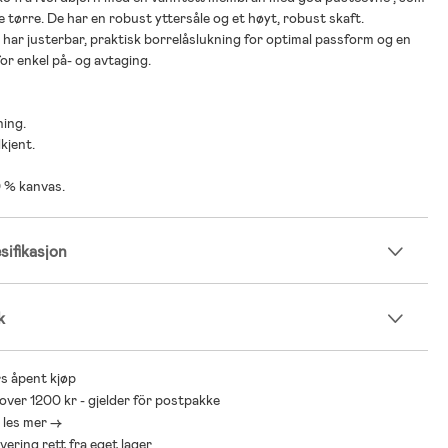
e tørre. De har en robust yttersåle og et høyt, robust skaft.
har justerbar, praktisk borrelåslukning for optimal passform og en
or enkel på- og avtaging.
ning.
kjent.
0 % kanvas.
ifikasjon
k
s åpent kjøp
 over 1200 kr - gjelder för postpakke
- les mer ->
levering rett fra eget lager