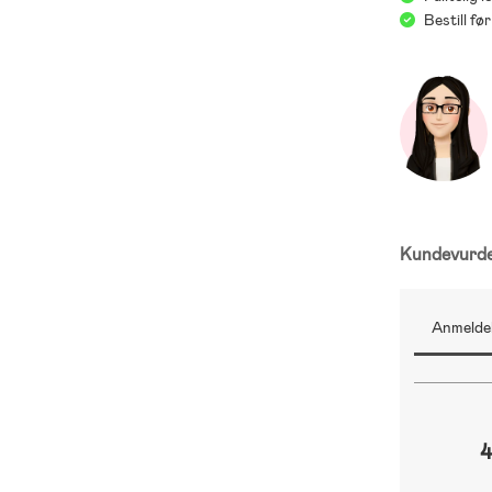
Bestill f
Kundevurd
Anmeldel
4