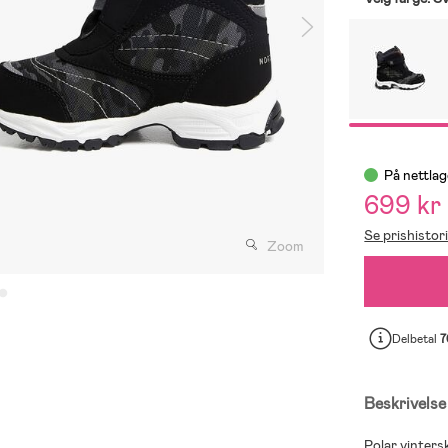
På nettlag
699 kr
Se prishistor
Zoom
Delbetal
7
Beskrivelse
Polar vinter