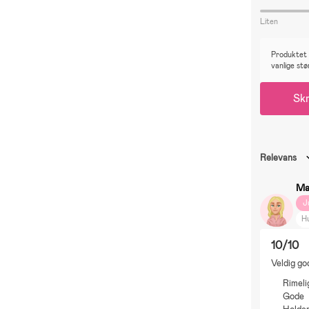
Liten
Produktet e
vanlige stø
Skr
Relevans
Ma
J
H
Nø
10/10
M
Veldig god
In
Rimeli
B
Gode
F