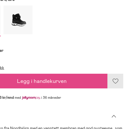
er
ikk
Legg i handlekurven
6 kr/mnd
med
i 36 måneder
sko fra Nordbjörn med en vanntett membran med god pusteevne , som