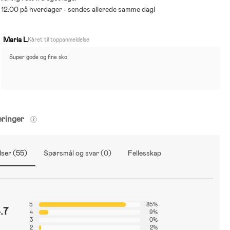
ør 12:00 på hverdager - sendes allerede samme dag!
Maria L
Kåret til toppanmeldelse
Super gode og fine sko
eringer
ser (55)
Spørsmål og svar (0)
Fellesskap
5
85%
.7
4
9%
3
0%
2
2%