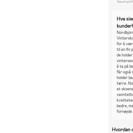
Basert på 5
Hva sie
kunder
Nordbjör
Vintersko
for å væ
til en fin
de holder
vinterses
å ta på 
får også 
holder b
tørre. No
at skoene
vanntette
kvalitet
bedre, me
fornøyde
Hvordan o