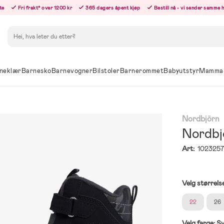
te
Fri frakt* over 1200 kr
365 dagers åpent kjøp
Bestill nå - vi sender samme 
Søk
neklær
Barnesko
Barnevogner
Bilstoler
Barnerommet
Babyutstyr
Mamma
Nordbjörn
Nordbj
Art:
102325
Velg størrels
22
26
Velg farge:
Sv