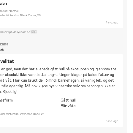
luey
Bolibompa
Fantorangen
Fåret Shaun
Greta Gris
Hot Wheels
nalen
ohn Deere
Mamma Mu och Kråkan
Mumin
Paw Patrol
PettsonFindus
rrelse: Normal
olar Vintersko, Black Camo, 26
ippi Långstrump
Disney Nalle Puh
Hus
Bor på landet
Sykler
Går
4 mo. ago
ening
Sykling
Løping
Gåturer
Nøytrale farger
DIY-prosjekt
Reise
ise på hytta
Dyr og natur
Mat og drikke
Hjem og hage
blisert på Jollyroom.se 🇸🇪
kjønnhet og mote
Film og litteratur
Innredning
Emmaljunga superviking
zana
st
valitet
er god, men det har allerede gått hull på skotuppen og igjennom tre 
e er absolutt ikke vanntette lengre. Ungen klager på kalde føtter og 
fort våt. Har kun brukt de i 3 mnd i barnehagen, så vanlig lek, og det 
l tåle egentlig. Må nok kjøpe nye vintersko selv om sesongen ikke er 
. Kjedelig!
assform
Gått hull
Blir våte
olar Vintersko, Withered Rose, 24
5 mo. ago