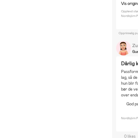
B
Vis origi
J
Opplevd stø
Nordbjörn P
P
Tr
Re
Opprinnelig pu
S
Zu
Gue
Dårlig k
Passform 
lag, så d
hun blir 
bør de ve
over enda
God p
Nordbjörn P
0 likes