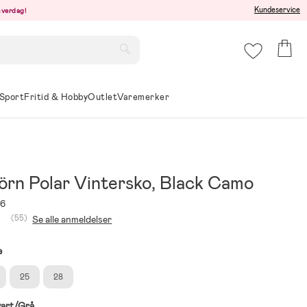
Kundeservice
hverdag!
Sport
Fritid & Hobby
Outlet
Varemerker
örn Polar Vintersko, Black Camo
76
(55)
Se alle anmeldelser
e
25
28
art/Grå