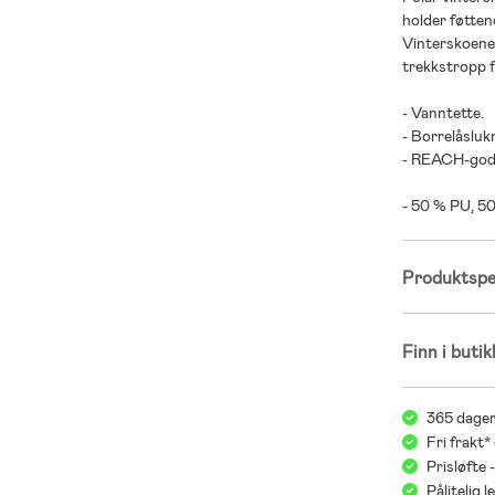
holder føtten
Vinterskoene 
trekkstropp f
- Vanntette.
- Borrelåsluk
- REACH-god
- 50 % PU, 5
Produktspes
Finn i butik
365 dager
Fri frakt*
Prisløfte 
Pålitelig 