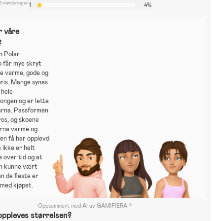
5 vurderinger
1
4%
r våre
?
n Polar
 får mye skryt
re varme, gode og
 pris. Mange synes
 hele
ongen og er lette
barna. Passformen
ros, og skoene
arna varme og
en få har opplevd
 ikke er helt
 over tid og at
en kunne vært
n de fleste er
 med kjøpet.
Oppsummert med AI av GAMIFIERA.®
ppleves størrelsen?