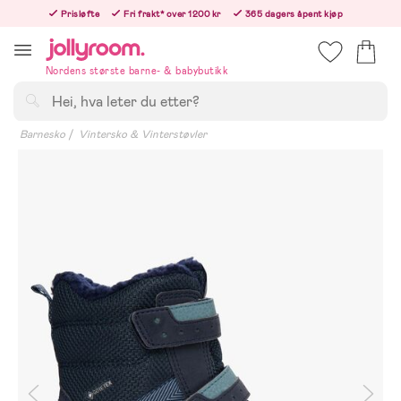
Hoppa
Prisløfte
Fri frakt* over 1200 kr
365 dagers åpent kjøp
till
Bestill nå - vi sender samme hverdag!
innehållet
Nordens største barne- & babybutikk
Søk
Barnesko
Vintersko & Vinterstøvler