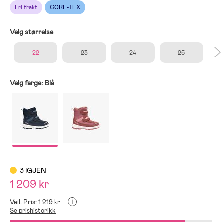
Fri frakt
GORE-TEX
Velg størrelse
22
23
24
25
Velg farge:
Blå
3 IGJEN
1 209 kr
i
Veil. Pris: 1 219 kr
Se prishistorikk