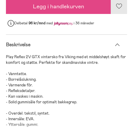
Legg i handlekurven
Delbetal
96 kr/mnd
med
i 36 måneder
Beskrivelse
Play Reflex 2V GTX vintersko fra Viking med et middelshøyt skaft for
komfort og støtte. Perfekte for skandinaviske vintre.
- Vanntette.
- Borrelåslukning.
- Varmende fôr.
- Refleksdetaljer.
- Kan vaskes i maskin.
- Solid gummisåle for optimalt bakkegrep.
- Overdel: tekstil, syntet.
- Innersåle: EVA.
- Yttersåle: gummi.
- Fôr: GORE-TEX®.