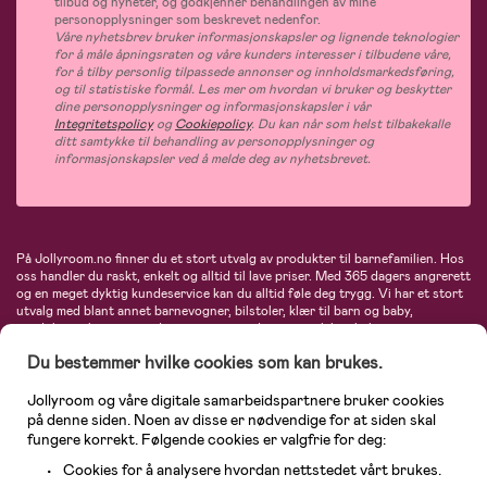
tilbud og nyheter, og godkjenner behandlingen av mine
personopplysninger som beskrevet nedenfor.
Våre nyhetsbrev bruker informasjonskapsler og lignende teknologier
for å måle åpningsraten og våre kunders interesser i tilbudene våre,
for å tilby personlig tilpassede annonser og innholdsmarkedsføring,
og til statistiske formål. Les mer om hvordan vi bruker og beskytter
dine personopplysninger og informasjonskapsler i vår
Integritetspolicy
og
Cookiepolicy
. Du kan når som helst tilbakekalle
ditt samtykke til behandling av personopplysninger og
informasjonskapsler ved å melde deg av nyhetsbrevet.
På Jollyroom.no finner du et stort utvalg av produkter til barnefamilien. Hos
oss handler du raskt, enkelt og alltid til lave priser. Med 365 dagers angrerett
og en meget dyktig kundeservice kan du alltid føle deg trygg. Vi har et stort
utvalg med blant annet barnevogner, bilstoler, klær til barn og baby,
produkter til mor, mengder av inspirerende interiør, leker, babyustyr og mye
mye mer. Vi tilbyr produkter fra velkjente merker som blant annet Britax,
Du bestemmer hvilke cookies som kan brukes.
Maxi-Cosi, Baby Jogger, BabyBjörn, Didriksons, KidKraft, Ergobaby, Philips
Avent, Neonate, Cybex, LEGO og mange flere. Velkommen inn til nordens
største nettbutikk for barn og baby!
Jollyroom og våre digitale samarbeidspartnere bruker cookies
på denne siden. Noen av disse er nødvendige for at siden skal
fungere korrekt. Følgende cookies er valgfrie for deg:
Cookies for å analysere hvordan nettstedet vårt brukes.