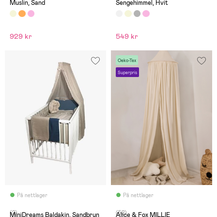
Muslin, Sand
Sengehimmel, Hvit
929 kr
549 kr
Oeko-Tex
Superpris
På nettlager
På nettlager
(2)
(52)
MiniDreams Baldakin, Sandbrun
Alice & Fox MILLIE