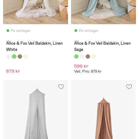
På nettlager
På nettlager
(1)
(1)
Alice & Fox Veil Baldakin, Linen
Alice & Fox Veil Baldakin, Linen
White
Sage
599 kr
879 kr
Veil. Pris: 879 kr