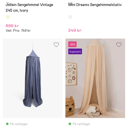
(1)
(2)
Jollein Sengehimmel Vintage
Mini Dreams Sengehimmelstativ
245 cm, Ivory
699 kr
249 kr
Veil. Pris: 749 kr
-22%
Superpris
På nettlager
På nettlager