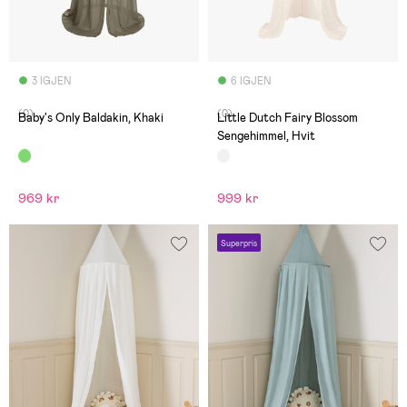
3 IGJEN
6 IGJEN
(0)
(0)
Baby's Only Baldakin, Khaki
Little Dutch Fairy Blossom
Sengehimmel, Hvit
969 kr
999 kr
Superpris