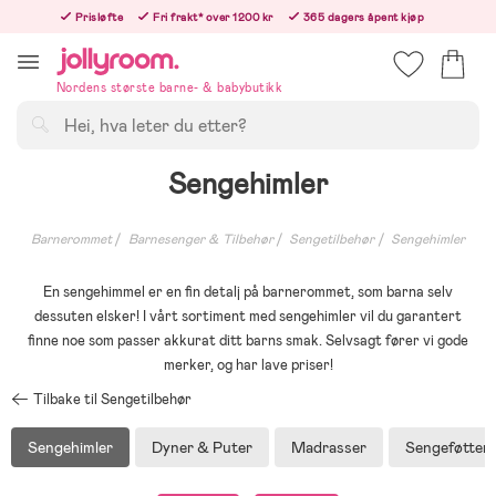
Hoppa
Prisløfte
Fri frakt* over 1200 kr
365 dagers åpent kjøp
till
Bestill i dag, så sender vi rett etter helligedagen
innehållet
Nordens største barne- & babybutikk
Søk
Sengehimler
Barnerommet
Barnesenger & Tilbehør
Sengetilbehør
Sengehimler
En sengehimmel er en fin detalj på barnerommet, som barna selv
dessuten elsker! I vårt sortiment med sengehimler vil du garantert
finne noe som passer akkurat ditt barns smak. Selvsagt fører vi gode
merker, og har lave priser!
Tilbake til Sengetilbehør
Sengehimler
Dyner & Puter
Madrasser
Sengeføtter 