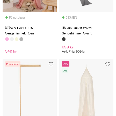
På nettlager
2 IGJEN
(11)
(0)
Alice & Fox DELIA
Jollein Gulvstativ til
Sengehimmel, Rosa
Sengehimmel, Svart
699 kr
549 kr
Veil. Pris: 909 kr
Prismatchet
-34%
Øko