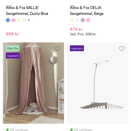
(52)
(11)
Alice & Fox MILLIE
Alice & Fox DELIA
Sengehimmel, Dusty Blue
Sengehimmel, Beige
379 kr
899 kr
Veil. Pris: 699 kr
Oeko-Tex
Superpris
Superpris
På nettlager
På nettlager