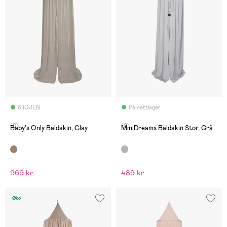
6 IGJEN
På nettlager
(0)
(0)
Baby's Only Baldakin, Clay
MiniDreams Baldakin Stor, Grå
969 kr
489 kr
Øko