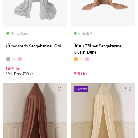
På nettlager
5 IGJEN
(11)
(1)
Jabadabado Sengehimmel, Grå
Julius Zöllner Sengehimmel
Muslin, Dune
599 kr
929 kr
Veil. Pris: 799 kr
Superpris