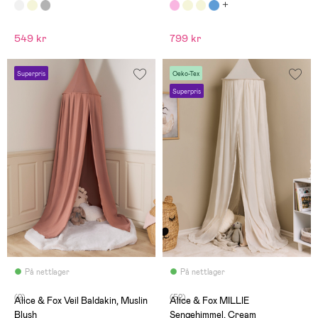
549 kr
799 kr
Superpris
Oeko-Tex
Superpris
På nettlager
På nettlager
(2)
(52)
Alice & Fox Veil Baldakin, Muslin
Alice & Fox MILLIE
Blush
Sengehimmel, Cream