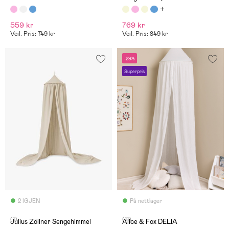
559 kr
769 kr
Veil. Pris: 749 kr
Veil. Pris: 849 kr
-29%
Superpris
2 IGJEN
På nettlager
(1)
(11)
Julius Zöllner Sengehimmel
Alice & Fox DELIA