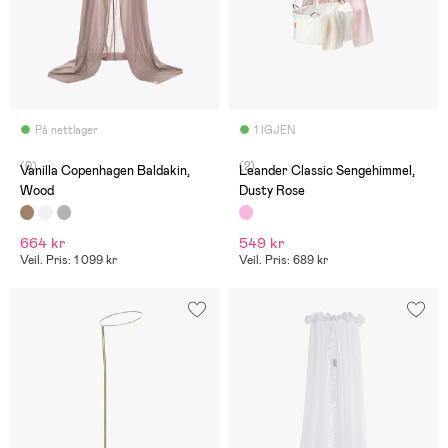
På nettlager
1 IGJEN
(0)
(2)
Vanilla Copenhagen Baldakin,
Leander Classic Sengehimmel,
Wood
Dusty Rose
664 kr
549 kr
Veil. Pris: 1 099 kr
Veil. Pris: 689 kr