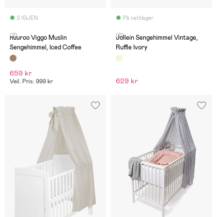
2 IGJEN
På nettlager
(2)
(0)
nuuroo Viggo Muslin
Jollein Sengehimmel Vintage,
Sengehimmel, Iced Coffee
Ruffle Ivory
659 kr
629 kr
Veil. Pris: 999 kr