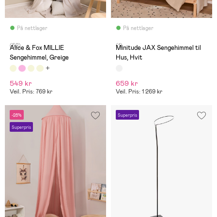
På nettlager
På nettlager
(52)
(1)
Alice & Fox MILLIE
Minitude JAX Sengehimmel til
Sengehimmel, Greige
Hus, Hvit
549 kr
659 kr
Veil. Pris: 769 kr
Veil. Pris: 1 269 kr
-28%
Superpris
Superpris