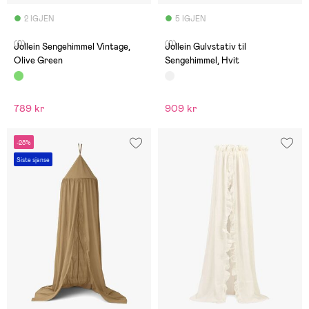
2 IGJEN
5 IGJEN
(0)
(0)
Jollein Sengehimmel Vintage,
Jollein Gulvstativ til
Olive Green
Sengehimmel, Hvit
789 kr
909 kr
-28%
Siste sjanse