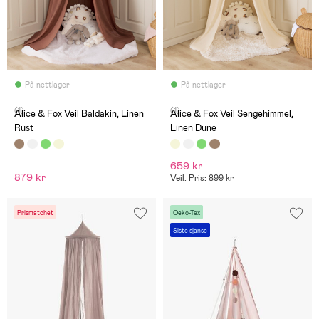
På nettlager
På nettlager
(1)
(1)
Alice & Fox Veil Baldakin, Linen
Alice & Fox Veil Sengehimmel,
Rust
Linen Dune
659 kr
879 kr
Veil. Pris: 899 kr
Prismatchet
Oeko-Tex
Siste sjanse