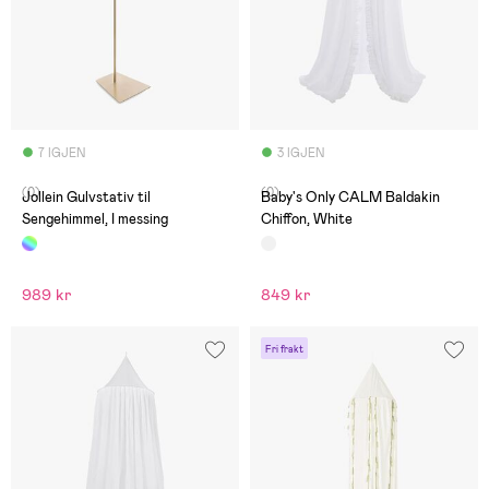
7 IGJEN
3 IGJEN
(0)
(0)
Jollein Gulvstativ til
Baby's Only CALM Baldakin
Sengehimmel, I messing
Chiffon, White
989 kr
849 kr
Fri frakt