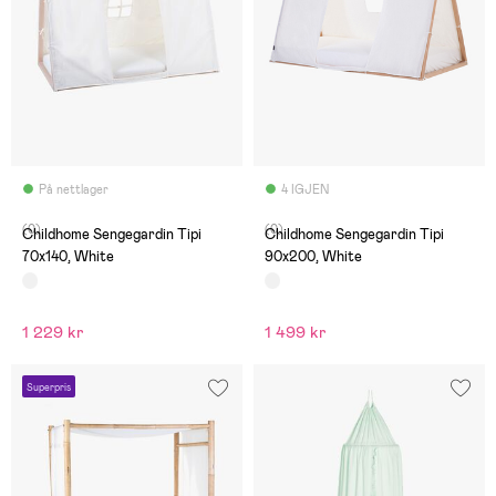
På nettlager
4 IGJEN
(0)
(0)
Childhome Sengegardin Tipi
Childhome Sengegardin Tipi
70x140, White
90x200, White
1 229 kr
1 499 kr
Superpris