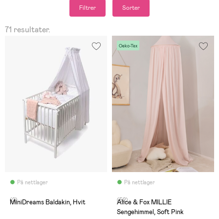
Filtrer
Sorter
71 resultater.
Oeko-Tex
På nettlager
På nettlager
(2)
(52)
MiniDreams Baldakin, Hvit
Alice & Fox MILLIE
Sengehimmel, Soft Pink