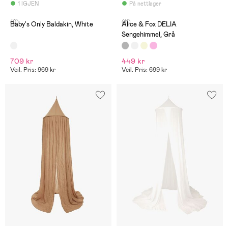
1 IGJEN
På nettlager
(0)
(11)
Baby's Only Baldakin, White
Alice & Fox DELIA
Sengehimmel, Grå
709 kr
449 kr
Veil. Pris: 969 kr
Veil. Pris: 699 kr