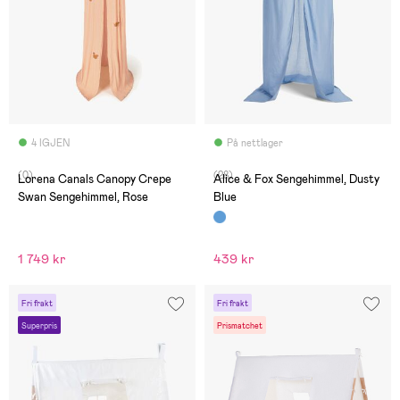
4 IGJEN
På nettlager
(0)
(28)
Lorena Canals Canopy Crepe
Alice & Fox Sengehimmel, Dusty
Swan Sengehimmel, Rose
Blue
1 749 kr
439 kr
Fri frakt
Fri frakt
Superpris
Prismatchet