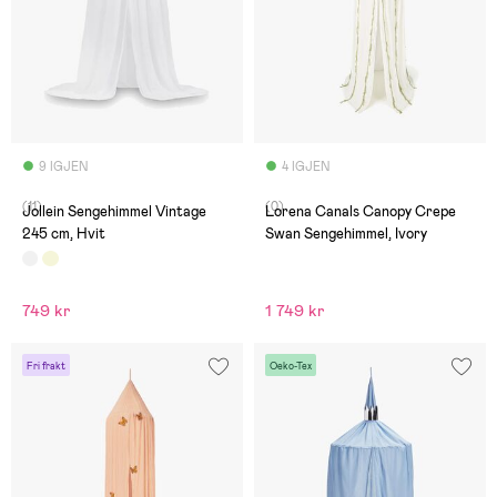
9 IGJEN
4 IGJEN
(11)
(0)
Jollein Sengehimmel Vintage
Lorena Canals Canopy Crepe
245 cm, Hvit
Swan Sengehimmel, Ivory
749 kr
1 749 kr
Fri frakt
Oeko-Tex