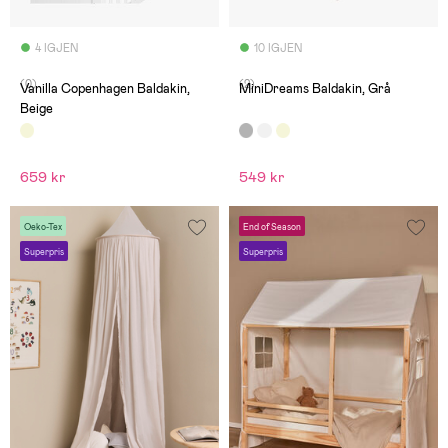
4 IGJEN
10 IGJEN
(0)
(2)
Vanilla Copenhagen Baldakin,
MiniDreams Baldakin, Grå
Beige
659 kr
549 kr
Oeko-Tex
End of Season
Superpris
Superpris