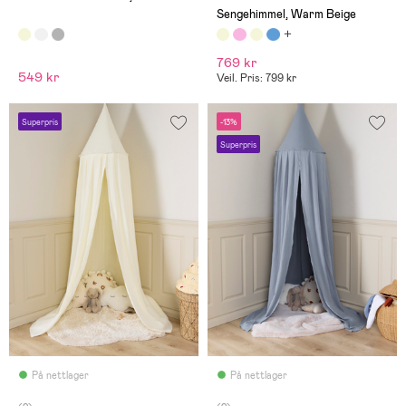
Sengehimmel, Warm Beige
769 kr
549 kr
Veil. Pris: 799 kr
Superpris
-13%
Superpris
På nettlager
På nettlager