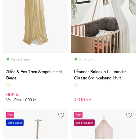
På nettlager
3 IGJEN
(76)
(0)
Alice & Fox Thea Sengehimmel,
Leander Baldakin til Leander
Beige
Classic Sprinkelseng, Hvit
659 kr
1 019 kr
Veil. Pris: 1 099 kr
-11%
-21%
Siste sjanse
End of Season