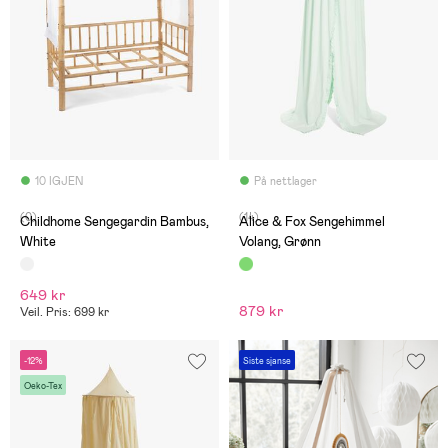
10 IGJEN
På nettlager
(0)
(14)
Childhome Sengegardin Bambus,
Alice & Fox Sengehimmel
White
Volang, Grønn
649 kr
879 kr
Veil. Pris: 699 kr
-12%
Siste sjanse
Oeko-Tex