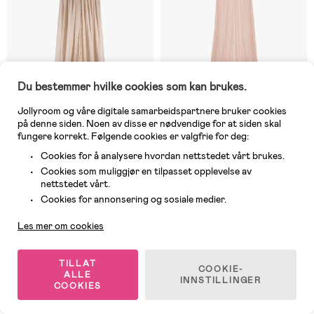
Du bestemmer hvilke cookies som kan brukes.
Jollyroom og våre digitale samarbeidspartnere bruker cookies
på denne siden. Noen av disse er nødvendige for at siden skal
fungere korrekt. Følgende cookies er valgfrie for deg:
Cookies for å analysere hvordan nettstedet vårt brukes.
Midlertidig utsolgt
Midlertidig utsolgt
Cookies som muliggjør en tilpasset opplevelse av
(11)
(1)
nettstedet vårt.
Jollein Sengehimmel Vintage
Jollein Sengehimmel Vintage,
Kundeservice
245 cm, Nougat
Wild Rose
Cookies for annonsering og sosiale medier.
Les mer om cookies
649 kr
749 kr
TILLAT
COOKIE-
ALLE
INNSTILLINGER
COOKIES
1
/
2