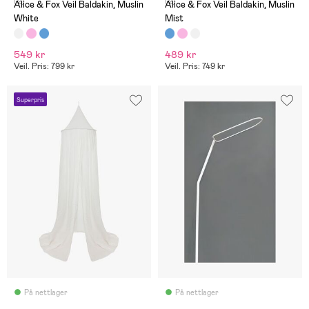
(2)
(2)
Alice & Fox Veil Baldakin, Muslin
Alice & Fox Veil Baldakin, Muslin
White
Mist
549 kr
489 kr
Veil. Pris: 799 kr
Veil. Pris: 749 kr
Superpris
På nettlager
På nettlager