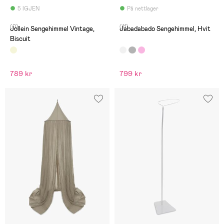
5 IGJEN
På nettlager
(0)
(11)
Jollein Sengehimmel Vintage,
Jabadabado Sengehimmel, Hvit
Biscuit
789 kr
799 kr