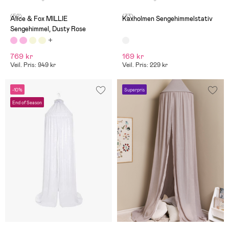
(52)
(33)
Alice & Fox MILLIE
Kaxholmen Sengehimmelstativ
Sengehimmel, Dusty Rose
769 kr
169 kr
Veil. Pris: 949 kr
Veil. Pris: 229 kr
-10%
Superpris
End of Season