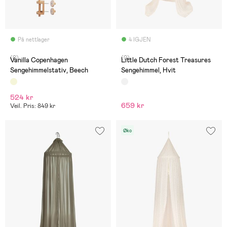
På nettlager
4 IGJEN
(0)
(0)
Vanilla Copenhagen
Little Dutch Forest Treasures
Sengehimmelstativ, Beech
Sengehimmel, Hvit
524 kr
659 kr
Veil. Pris: 849 kr
Øko