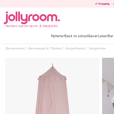
Hoppa
Prisløfte
till
innehållet
Nordens største barne- & babybutikk
Nyheter
Back to school
Gaver
Leker
Bar
Barnerommet
Barnesenger & Tilbehør
Sengetilbehør
Sengehimler