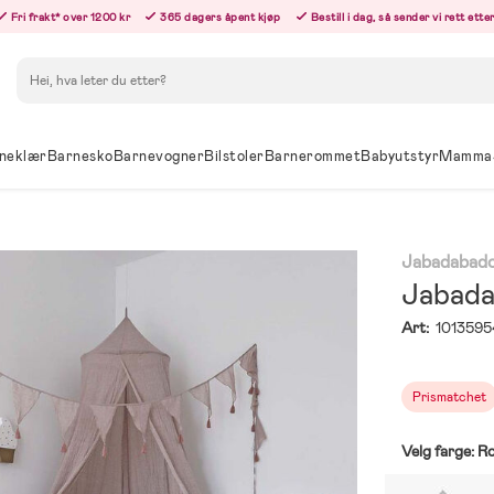
Fri frakt* over 1200 kr
365 dagers åpent kjøp
Bestill i dag, så sender vi rett ett
Søk
neklær
Barnesko
Barnevogner
Bilstoler
Barnerommet
Babyutstyr
Mamma
Jabadabad
Jabada
Art:
1013595
Prismatchet
Velg farge:
R