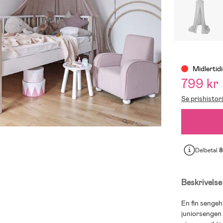
Midlertidi
799 kr
Se prishistor
Zoom
Delbetal
8
Beskrivelse
En fin sengeh
juniorsengen 