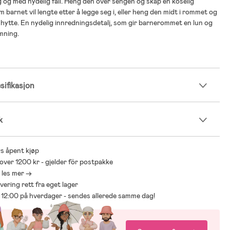
 og med nydelig fall. Heng den over sengen og skap en koselig
 barnet vil lengte etter å legge seg i, eller heng den midt i rommet og
g hytte. En nydelig innredningsdetalj, som gir barnerommet en lun og
mning.
ifikasjon
k
s åpent kjøp
 over 1200 kr - gjelder för postpakke
- les mer ->
levering rett fra eget lager
ør 12:00 på hverdager - sendes allerede samme dag!