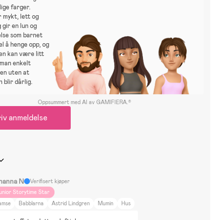
ige farger.
r mykt, lett og
g gir en lun og
else som barnet
kel å henge opp, og
en kan være litt
 man enkelt
den uten at
 blir dårlig.
Oppsummert med AI av GAMIFIERA.®
iv anmeldelse
hanna N
Verifisert kjøper
unior Storytime Star
amse
Babblarna
Astrid Lindgren
Mumin
Hus