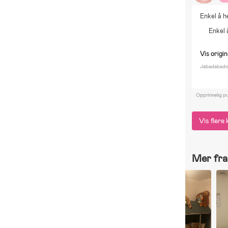
Enkel å h
Enkel 
Vis origi
Jabadabado 
Opprinnelig pu
Vis fler
Mer fra 