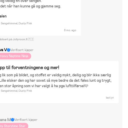
 og veldig fin over sengen.
 det når han kunne gå og gjemme seg.
nalen
Sengehimmel, Dusty Pink
8 mo. ago
blisert på Jollyroom.fi 🇫🇮
va V
Verifisert kjøper
roovy Naptime Ninja
pp til forventningene og mer!
g lik som på bildet, og stoffet er veldig mykt, deilig og blir ikke særlig 
Lille elsker den og har sovet så mye bedre da det føles lunt og trygt, 
en stor åpning som vi har valgt å ha pga lufttilførsel🩷
Sengehimmel, Dusty Pink
last yr.
ljana M
Verifisert kjøper
iny Storytime Star