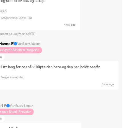
 og stoffet er lett og luftig!
nalen
Sengehimmel, Dusty Pink
4 wk. ago
blisert på Jollyroom.se 🇸🇪
rianne E
Verifisert kjøper
oungster Mealtime Magician
us
! Litt lang for oss så vi klipte den bare og den har holdt seg fin 
Sengehimmel, Hvit
6 mo. ago
ri K
Verifisert kjøper
roovy Snack Provider
us