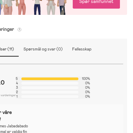
Spør samfunnet
eringer
ser (11)
Spørsmål og svar (0)
Fellesskap
5
100%
.0
4
0%
3
0%
2
0%
1 vurderinger
1
0%
r våre
?
nes Jabadabado
el er veldig fin