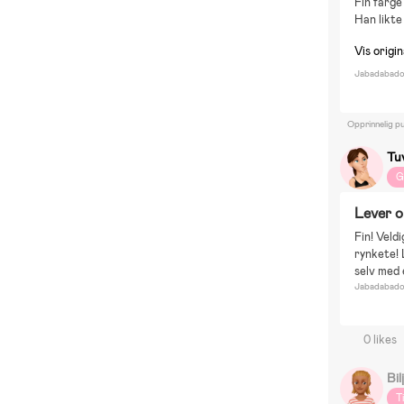
Fin farge
Han likte
Vis origi
Jabadabado 
Opprinnelig pu
Tu
G
Lever o
Fin! Veldi
rynkete! 
selv med 
Jabadabado 
0 likes
Bi
T