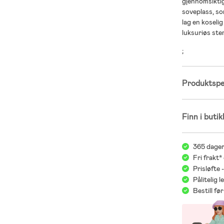
gjennomsiktig
soveplass, som
lag en koseli
luksuriøs ste
;
Produktspes
Finn i butik
365 dager
Fri frakt*
Prisløfte 
Pålitelig 
Bestill f