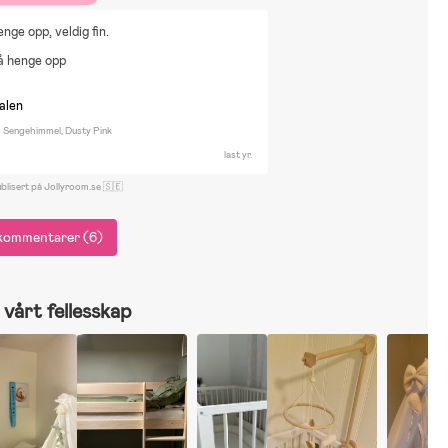
enge opp, veldig fin.
å henge opp
nalen
Sengehimmel, Dusty Pink
last yr.
blisert på Jollyroom.se 🇸🇪
e kommentarer (6)
vårt fellesskap