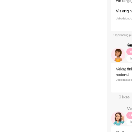
Fin farge,
Vis origi
Jabadabado 
Opprinnelig pu
Ka
Y
H
Veldig fin
nederst
Jabadabado 
0 likes
Ma
G
H