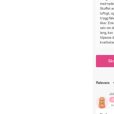
med nydel
Stoffet e
luftigt, o
trygg føl
liker. En
selv om d
lang, kan
tilpasse 
kvaliteten
Skr
Relevans
Jo
J
B