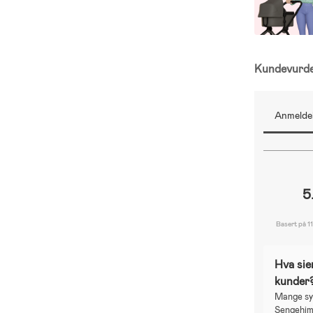
Kundevurd
Anmeldel
5
Basert på 1
Hva sie
kunder
Mange sy
Sengehimm