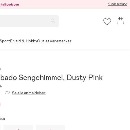
Kundeservice
er helligedagen
Sport
Fritid & Hobby
Outlet
Varemerker
o
bado Sengehimmel, Dusty Pink
4
(11)
Se alle anmeldelser
osa