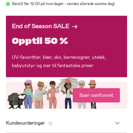
Bestill før 12:00 på hverdager - sendes allerede samme dag!
End of Season SALE →
Opptil 50 %
UV-favoritter, klær, sko, barnevogner, utelek,
babyutstyr og mer til fantastiske priser
Spør samfunnet
Kundevurderinger