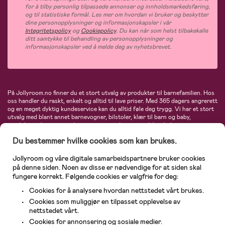
for å tilby personlig tilpassede annonser og innholdsmarkedsføring,
og til statistiske formål. Les mer om hvordan vi bruker og beskytter
dine personopplysninger og informasjonskapsler i vår
Integritetspolicy
og
Cookiepolicy
. Du kan når som helst tilbakekalle
ditt samtykke til behandling av personopplysninger og
informasjonskapsler ved å melde deg av nyhetsbrevet.
På Jollyroom.no finner du et stort utvalg av produkter til barnefamilien. Hos
oss handler du raskt, enkelt og alltid til lave priser. Med 365 dagers angrerett
og en meget dyktig kundeservice kan du alltid føle deg trygg. Vi har et stort
utvalg med blant annet barnevogner, bilstoler, klær til barn og baby,
produkter til mor, mengder av inspirerende interiør, leker, babyustyr og mye
mye mer. Vi tilbyr produkter fra velkjente merker som blant annet Britax,
Du bestemmer hvilke cookies som kan brukes.
Maxi-Cosi, Baby Jogger, BabyBjörn, Didriksons, KidKraft, Ergobaby, Philips
Avent, Neonate, Cybex, LEGO og mange flere. Velkommen inn til nordens
største nettbutikk for barn og baby!
Jollyroom og våre digitale samarbeidspartnere bruker cookies
på denne siden. Noen av disse er nødvendige for at siden skal
fungere korrekt. Følgende cookies er valgfrie for deg:
Cookies for å analysere hvordan nettstedet vårt brukes.
Cookies som muliggjør en tilpasset opplevelse av
nettstedet vårt.
Cookies for annonsering og sosiale medier.