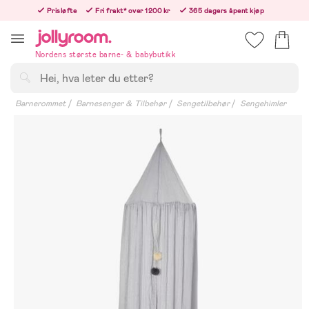
Hoppa
Prisløfte
Fri frakt* over 1200 kr
365 dagers åpent kjøp
till
Bestillinger etter 12:00 sendes neste hverdag!
innehållet
Nordens største barne- & babybutikk
Søk
Barnerommet
Barnesenger & Tilbehør
Sengetilbehør
Sengehimler