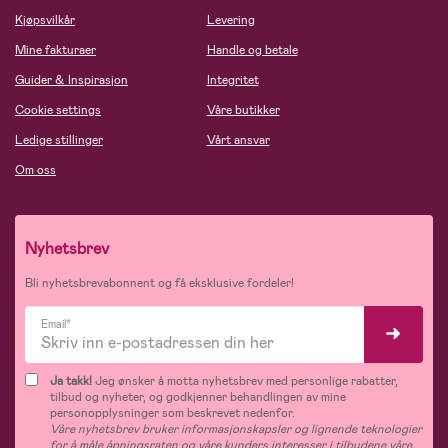
Kjøpsvilkår
Levering
Mine fakturaer
Handle og betale
Guider & Inspirasjon
Integritet
Cookie settings
Våre butikker
Ledige stillinger
Vårt ansvar
Om oss
Nyhetsbrev
Bli nyhetsbrevabonnent og få eksklusive fordeler!
Email*
Ja takk!
Jeg ønsker å motta nyhetsbrev med personlige rabatter,
tilbud og nyheter, og godkjenner behandlingen av mine
personopplysninger som beskrevet nedenfor.
Våre nyhetsbrev bruker informasjonskapsler og lignende teknologier
for å måle åpningsraten og våre kunders interesser i tilbudene våre,