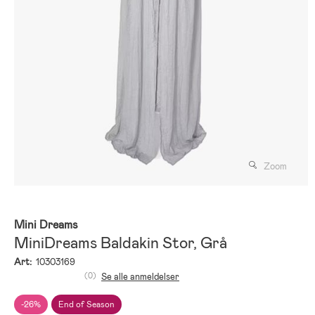
Zoom
Mini Dreams
MiniDreams Baldakin Stor, Grå
Art:
10303169
(0)
Se alle anmeldelser
-26%
End of Season