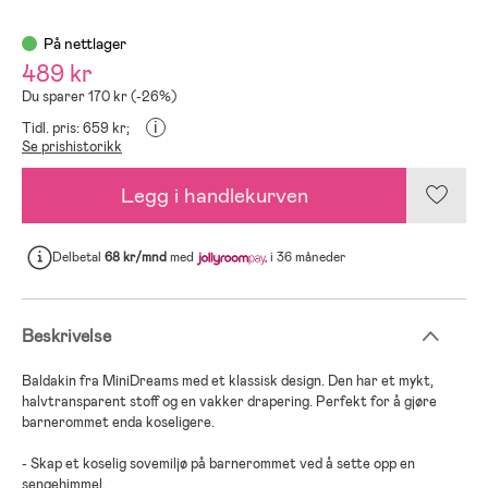
På nettlager
489 kr
Du sparer 170 kr (-26%)
i
Tidl. pris: 659 kr;
Se prishistorikk
Legg i handlekurven
Delbetal
68 kr/mnd
med
i 36 måneder
Beskrivelse
Baldakin fra MiniDreams med et klassisk design. Den har et mykt,
halvtransparent stoff og en vakker drapering. Perfekt for å gjøre
barnerommet enda koseligere.
- Skap et koselig sovemiljø på barnerommet ved å sette opp en
sengehimmel.