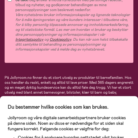
Ja takk!
Jeg ønsker å motta nyhetsbrev med personlige rabatter,
tilbud og nyheter, og godkjenner behandlingen av mine
personopplysninger som beskrevet nedenfor.
Våre nyhetsbrev bruker informasjonskapsler og lignende teknologier
for å måle åpningsraten og våre kunders interesser i tilbudene våre,
for å tilby personlig tilpassede annonser og innholdsmarkedsføring,
og til statistiske formål. Les mer om hvordan vi bruker og beskytter
dine personopplysninger og informasjonskapsler i vår
Integritetspolicy
og
Cookiepolicy
. Du kan når som helst tilbakekalle
ditt samtykke til behandling av personopplysninger og
informasjonskapsler ved å melde deg av nyhetsbrevet.
På Jollyroom.no finner du et stort utvalg av produkter til barnefamilien. Hos
oss handler du raskt, enkelt og alltid til lave priser. Med 365 dagers angrerett
og en meget dyktig kundeservice kan du alltid føle deg trygg. Vi har et stort
utvalg med blant annet barnevogner, bilstoler, klær til barn og baby,
produkter til mor, mengder av inspirerende interiør, leker, babyustyr og mye
mye mer. Vi tilbyr produkter fra velkjente merker som blant annet Britax,
Du bestemmer hvilke cookies som kan brukes.
Maxi-Cosi, Baby Jogger, BabyBjörn, Didriksons, KidKraft, Ergobaby, Philips
Avent, Neonate, Cybex, LEGO og mange flere. Velkommen inn til nordens
største nettbutikk for barn og baby!
Jollyroom og våre digitale samarbeidspartnere bruker cookies
på denne siden. Noen av disse er nødvendige for at siden skal
fungere korrekt. Følgende cookies er valgfrie for deg:
Cookies for å analysere hvordan nettstedet vårt brukes.