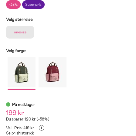
-38%
Superpris
Velg størrelse
onesize
Velg farge:
På nettlager
199 kr
Du sparer 120 kr (-38%)
i
Veil. Pris: 419 kr
Se prishistorikk