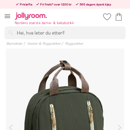
Hoppa
Prisløfte
Fri frakt* over 1200 kr
365 dagers åpent kjøp
till
Bestill i dag, så sender vi rett etter helligedagen
innehållet
Nordens største barne- & babybutikk
Søk
Barneklær
Vesker & Ryggsekker
Ryggsekker