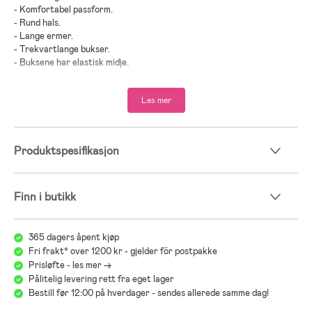
- Komfortabel passform.
- Rund hals.
- Lange ermer.
- Trekvartlange bukser.
- Buksene har elastisk midje.
- Elastiske mansjetter.
- Glidelås i ryggen.
Les mer
- Lett å ta av og på.
- Ytterstoff: 82 % polyamid, 18 % elastan.
- Fôr: 100 % polyester.
Produktspesifikasjon
Finn i butikk
365 dagers åpent kjøp
Fri frakt* over 1200 kr - gjelder för postpakke
Prisløfte - les mer ->
Pålitelig levering rett fra eget lager
Bestill før 12:00 på hverdager - sendes allerede samme dag!