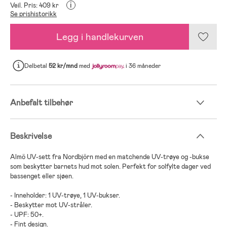
i
Veil. Pris: 409 kr
Se prishistorikk
Legg i handlekurven
Delbetal
52 kr/mnd
med
i 36 måneder
Anbefalt tilbehør
Beskrivelse
Almö UV-sett fra Nordbjörn med en matchende UV-trøye og -bukse
som beskytter barnets hud mot solen. Perfekt for solfylte dager ved
bassenget eller sjøen.
- Inneholder: 1 UV-trøye, 1 UV-bukser.
- Beskytter mot UV-stråler.
- UPF: 50+.
- Fint design.