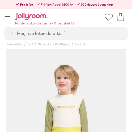
Hoppa
Prisløfte
Fri frakt* over 1200 kr
365 dagers åpent kjøp
till
Bestill nå - vi sender samme hverdag!
innehållet
Nordens største barne- & babybutikk
Søk
Barneklær
UV & Strand
UV-Klær
UV-Sett