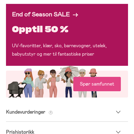
End of Season SALE →
Opptil 50 %
UV-favoritter, klær, sko, barnevogner, utelek,
babyutstyr og mer til fantastiske priser
Spør samfunnet
Kundevurderinger
Prishistorikk