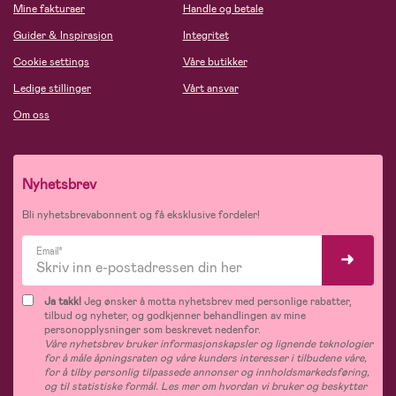
Mine fakturaer
Handle og betale
Guider & Inspirasjon
Integritet
Cookie settings
Våre butikker
Ledige stillinger
Vårt ansvar
Om oss
Nyhetsbrev
Bli nyhetsbrevabonnent og få eksklusive fordeler!
Email*
Ja takk!
Jeg ønsker å motta nyhetsbrev med personlige rabatter,
tilbud og nyheter, og godkjenner behandlingen av mine
personopplysninger som beskrevet nedenfor.
Våre nyhetsbrev bruker informasjonskapsler og lignende teknologier
for å måle åpningsraten og våre kunders interesser i tilbudene våre,
for å tilby personlig tilpassede annonser og innholdsmarkedsføring,
og til statistiske formål. Les mer om hvordan vi bruker og beskytter