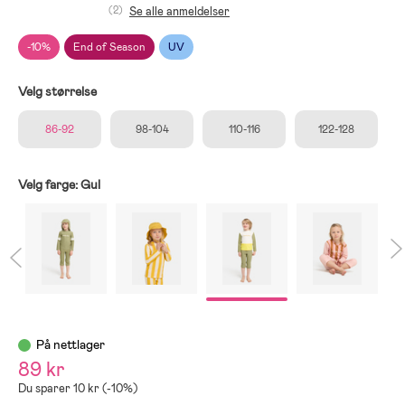
(2)
Se alle anmeldelser
-10%
End of Season
UV
Velg størrelse
86-92
98-104
110-116
122-128
Velg farge:
Gul
På nettlager
89 kr
Du sparer 10 kr (-10%)