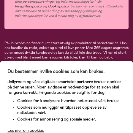
dine personopplysninger og informasjonskapsler i vår
Integritetspolicy
og
Cookiepolicy
. Du kan når som helst tilbakekalle
ditt samtykke til behandling av personopplysninger og
informasjonskapsler ved å melde deg av nyhetsbrevet.
På Jollyroom.no finner du et stort utvalg av produkter til barnefamilien. Hos
oss handler du raskt, enkelt og alltid til lave priser. Med 365 dagers angrerett
og en meget dyktig kundeservice kan du alltid føle deg trygg. Vi har et stort
utvalg med blant annet barnevogner, bilstoler, klær til barn og baby,
produkter til mor, mengder av inspirerende interiør, leker, babyustyr og mye
mye mer. Vi tilbyr produkter fra velkjente merker som blant annet Britax,
Du bestemmer hvilke cookies som kan brukes.
Maxi-Cosi, Baby Jogger, BabyBjörn, Didriksons, KidKraft, Ergobaby, Philips
Avent, Neonate, Cybex, LEGO og mange flere. Velkommen inn til nordens
største nettbutikk for barn og baby!
Jollyroom og våre digitale samarbeidspartnere bruker cookies
på denne siden. Noen av disse er nødvendige for at siden skal
fungere korrekt. Følgende cookies er valgfrie for deg:
Cookies for å analysere hvordan nettstedet vårt brukes.
Cookies som muliggjør en tilpasset opplevelse av
nettstedet vårt.
Kundeservice
Cookies for annonsering og sosiale medier.
Les mer om cookies