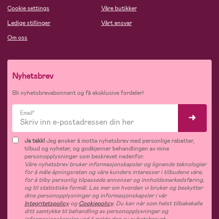
Cookie settings
Våre butikker
Ledige stillinger
Vårt ansvar
Om oss
Nyhetsbrev
Bli nyhetsbrevabonnent og få eksklusive fordeler!
Email*
Ja takk!
Jeg ønsker å motta nyhetsbrev med personlige rabatter,
tilbud og nyheter, og godkjenner behandlingen av mine
personopplysninger som beskrevet nedenfor.
Våre nyhetsbrev bruker informasjonskapsler og lignende teknologier
for å måle åpningsraten og våre kunders interesser i tilbudene våre,
for å tilby personlig tilpassede annonser og innholdsmarkedsføring,
og til statistiske formål. Les mer om hvordan vi bruker og beskytter
dine personopplysninger og informasjonskapsler i vår
Integritetspolicy
og
Cookiepolicy
. Du kan når som helst tilbakekalle
ditt samtykke til behandling av personopplysninger og