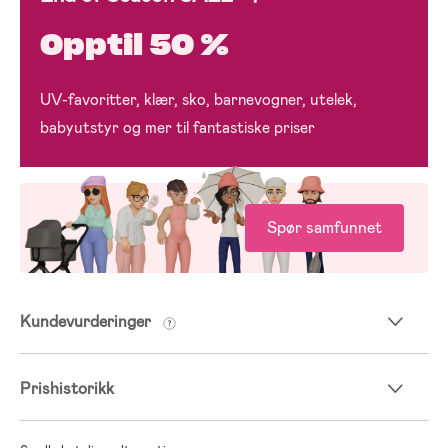
Opptil 50 %
UV-favoritter, klær, sko, barnevogner, utelek,
babyutstyr og mer til fantastiske priser
Spør samfunnet
Kundevurderinger
Prishistorikk