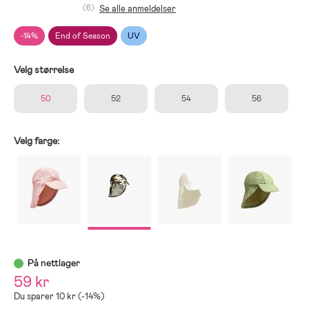
(6)
Se alle anmeldelser
-14%
End of Season
UV
Velg størrelse
50
52
54
56
Velg farge:
På nettlager
59 kr
Du sparer 10 kr (-14%)