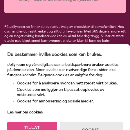
informasjonskapsler ved å melde deg av nyhetsbrevet.
På Jollyroom.no finner du et stort utvalg av produkter til barnefamilien. Hos
oss handler du raskt, enkelt og alltid til lave priser. Med 365 dagers angrerett
og en meget dyktig kundeservice kan du alltid føle deg trygg. Vi har et stort
utvalg med blant annet barnevogner, bilstoler, klær til barn og baby,
produkter til mor, mengder av inspirerende interiør, leker, babyustyr og mye
mye mer. Vi tilbyr produkter fra velkjente merker som blant annet Britax,
Du bestemmer hvilke cookies som kan brukes.
Maxi-Cosi, Baby Jogger, BabyBjörn, Didriksons, KidKraft, Ergobaby, Philips
Avent, Neonate, Cybex, LEGO og mange flere. Velkommen inn til nordens
største nettbutikk for barn og baby!
Jollyroom og våre digitale samarbeidspartnere bruker cookies
på denne siden. Noen av disse er nødvendige for at siden skal
fungere korrekt. Følgende cookies er valgfrie for deg:
Cookies for å analysere hvordan nettstedet vårt brukes.
Cookies som muliggjør en tilpasset opplevelse av
nettstedet vårt.
Kundeservice
Cookies for annonsering og sosiale medier.
Les mer om cookies
© 2026 Jollyroom AS. Alle rettigheter reservert.
TILLAT