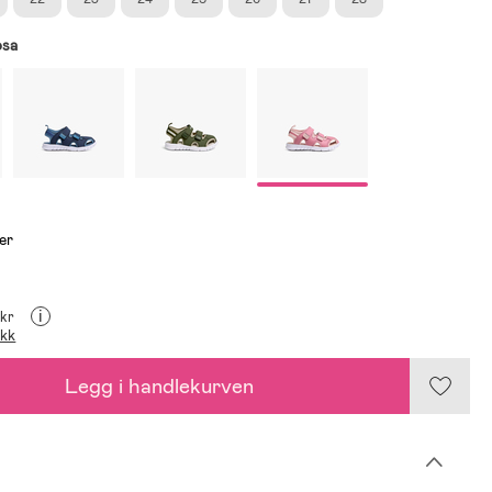
osa
er
i
 kr
ikk
Legg i handlekurven