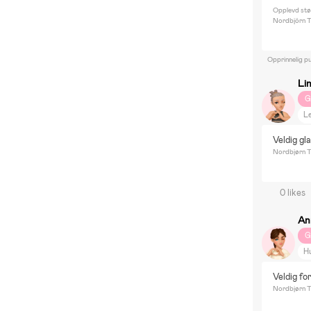
Opplevd stø
Nordbjörn Ti
Opprinnelig pu
Li
G
Le
Re
Veldig gla
E
Nordbjørn Ti
0 likes
An
G
H
Veldig fo
Nordbjørn Ti