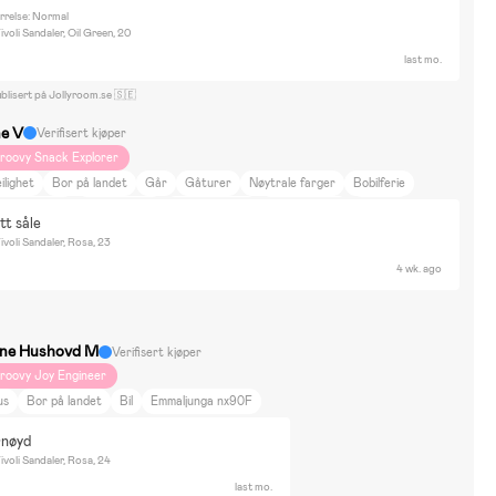
rrelse: Normal
voli Sandaler, Oil Green, 20
last mo.
blisert på Jollyroom.se 🇸🇪
ne V
Verifisert kjøper
roovy Snack Explorer
ilighet
Bor på landet
Går
Gåturer
Nøytrale farger
Bobilferie
ise på hytta
Dyr og natur
Mat og drikke
Hjem og hage
Vannlek
tt såle
mmaljunga
voli Sandaler, Rosa, 23
4 wk. ago
ne Hushovd M
Verifisert kjøper
roovy Joy Engineer
us
Bor på landet
Bil
Emmaljunga nx90F
rnøyd
voli Sandaler, Rosa, 24
last mo.