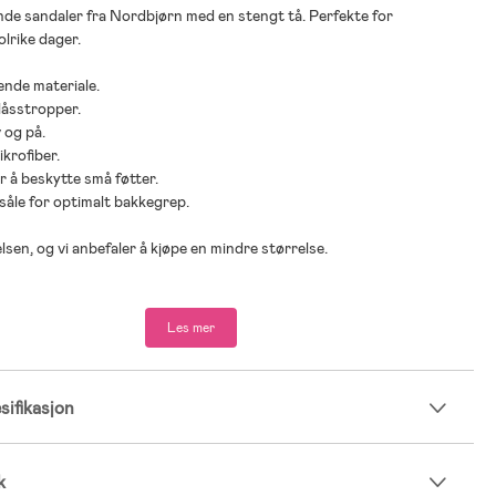
de sandaler fra Nordbjørn med en stengt tå. Perfekte for
lrike dager.
ende materiale.
låsstropper.
v og på.
ikrofiber.
r å beskytte små føtter.
såle for optimalt bakkegrep.
elsen, og vi anbefaler å kjøpe en mindre størrelse.
.
ber.
Les mer
gummi.
ifikasjon
k