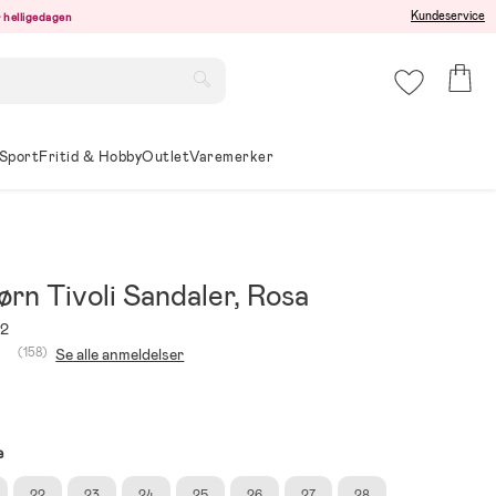
Kundeservice
er helligedagen
Sport
Fritid & Hobby
Outlet
Varemerker
rn Tivoli Sandaler, Rosa
92
(158)
Se alle anmeldelser
e
22
23
24
25
26
27
28