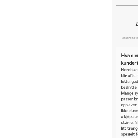
Basert på 1
Hva sie
kunder
Nordbjørn
blir ofte
lette, go
beskytte
Mange syn
passer br
opplever 
ikke ste
å kjøpe e
større. N
litt trang
spesielt 