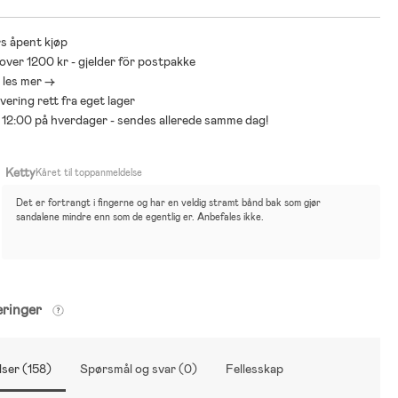
s åpent kjøp
 over 1200 kr - gjelder för postpakke
- les mer ->
levering rett fra eget lager
ør 12:00 på hverdager - sendes allerede samme dag!
Ketty
Kåret til toppanmeldelse
Det er fortrangt i fingerne og har en veldig stramt bånd bak som gjør 
sandalene mindre enn som de egentlig er. Anbefales ikke.
eringer
ser (158)
Spørsmål og svar (0)
Fellesskap