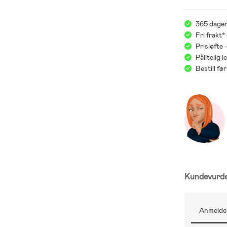
365 dager
Fri frakt*
Prisløfte 
Pålitelig 
Bestill f
Kundevurd
Anmeldel