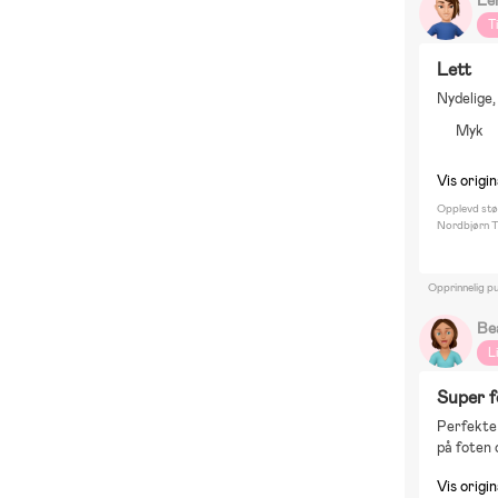
T
Lett
Nydelige,
Myk
Vis origi
Opplevd stø
Nordbjørn T
Opprinnelig pu
Be
L
Super 
Perfekte 
på foten 
Vis origi