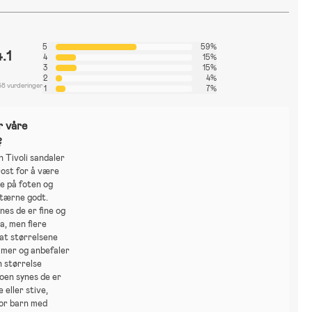
5
59%
4.1
4
15%
3
15%
2
4%
58 vurderinger
1
7%
r våre
?
 Tivoli sandaler
 rost for å være
de på foten og
 tærne godt.
es de er fine og
a, men flere
at størrelsene
mmer og anbefaler
n størrelse
oen synes de er
e eller stive,
for barn med