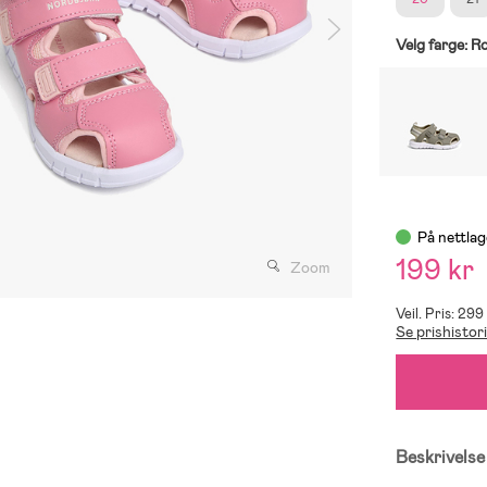
Velg farge:
R
På nettlag
199 kr
Zoom
Veil. Pris: 299
Se prishistor
Beskrivelse