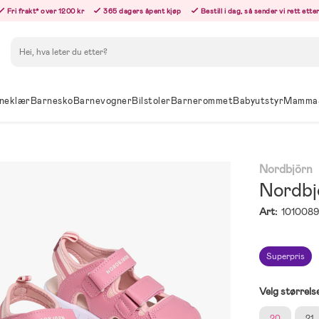
Fri frakt* over 1200 kr
365 dagers åpent kjøp
Bestill i dag, så sender vi rett ett
Søk
neklær
Barnesko
Barnevogner
Bilstoler
Barnerommet
Babyutstyr
Mamma
Nordbjörn
Nordbjø
Art:
101008
Superpris
Velg størrels
20
21