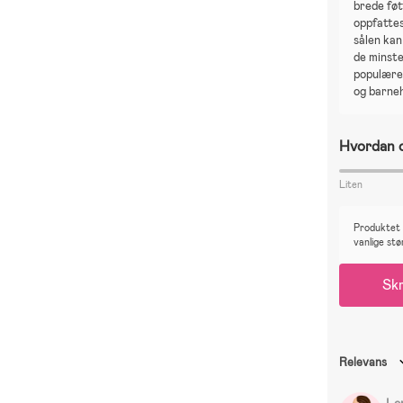
brede føt
oppfatte
sålen kan
de minste
populære
og barne
Hvordan o
Liten
Produktet e
vanlige stø
Skr
Relevans
Le