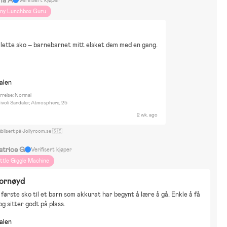
Verifisert kjøper
iny Lunchbox Guru
 lette sko – barnebarnet mitt elsket dem med en gang.
nalen
rrelse: Normal
ivoli Sandaler, Atmosphere, 25
2 wk. ago
blisert på Jollyroom.se 🇸🇪
atrice G
Verifisert kjøper
ittle Giggle Machine
fornøyd
første sko til et barn som akkurat har begynt å lære å gå. Enkle å få 
og sitter godt på plass.
nalen