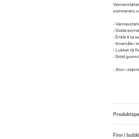
Vannavstøten
sommerens so
- Vannavstøt
- Doble borre
- Enkle å ta a
- Innersåle i m
- Lukket tå fo
- Solid gummi
- Stor i størr
- Overdel: PU
- Såle: mikrofi
- Yttersåle: 
Produktspes
Finn i butik