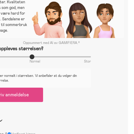
ter. Kvaliteten
s som god, men
 være hard for
. Sandalene er
 til sommerbruk
hage.
Oppsummert med AI av GAMIFIERA.®
ppleves størrelsen?
Normal
Stor
r normalt i størrelsen. Vi anbefaler at du velger din
rrelse.
iv anmeldelse
na A